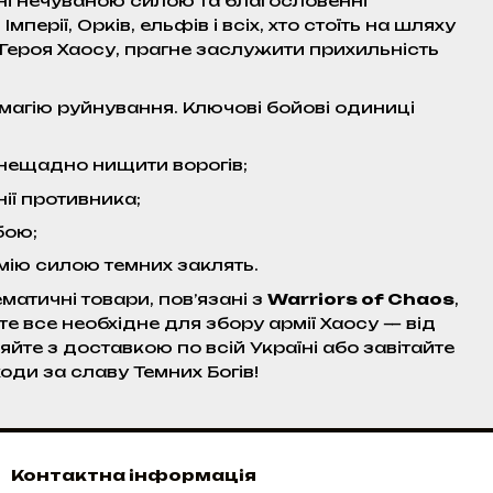
ні нечуваною силою та благословенні
перії, Орків, ельфів і всіх, хто стоїть на шляху
 Героя Хаосу, прагне заслужити прихильність
 магію руйнування. Ключові бойові одиниці
 нещадно нищити ворогів;
ії противника;
бою;
мію силою темних заклять.
атичні товари, пов’язані з
Warriors of Chaos
,
те все необхідне для збору армії Хаосу — від
йте з доставкою по всій Україні або завітайте
оди за славу Темних Богів!
Контактна інформація