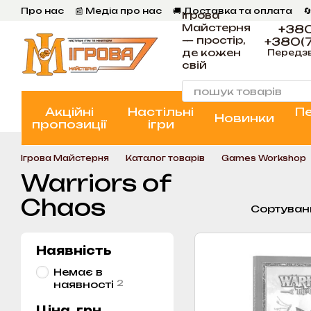
Перейти к основному контенту
Про нас
📰 Медіа про нас
🚚 Доставка та оплата

Ігрова
💬 Відгуки
📝 Блог
📞 Контакти Ігрова Майстерня
Майстерня
+380
— простір,
+380(7
де кожен
Передз
свій
Акційні
Настільні
П
Новинки
пропозиції
ігри
Ігрова Майстерня
Каталог товарів
Games Workshop
Warriors of
Chaos
Сортуван
Наявність
Немає в
2
наявності
Ціна, грн