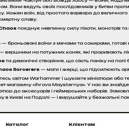
великий Чаклун або Вождь Хаосу — воїни, наділе
. Вони ведуть своїх послідовників у битви проти Ім
у. Кожен воїн, від простого варвара до величного
зсмертну славу.
 Chaos
поєднує невпинну силу піхоти, монстрів та
s
— броньовані воїни з мечами та сокирами, готові
— вершники на потужних конях, які проривають лін
os
та демонічні створіння, що сіють паніку на полі 
haos Sorcerers
— маги і жерці, що підсилюють ар
есь світом Warhammer і шукаєте мініатюри або тем
нет-магазину «Ihrova Maysternya». У нас ви знайде
атюр до аксесуарів і геймерських наборів. Замовля
 в Києві на Подолі — і вирушайте у безжальні пох
Каталог
Клієнтам