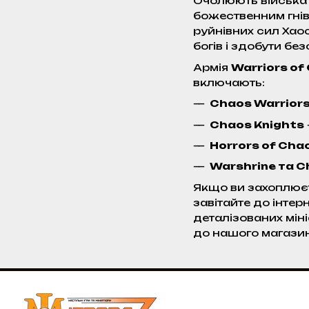
Очолюють війська 
божественним гнівом
руйнівних сил Хаос
богів і здобути бе
Армія
Warriors of
включають:
Chaos Warrior
Chaos Knights
Horrors of Cha
Warshrine та C
Якщо ви захоплюєт
завітайте до інтер
деталізованих міні
до нашого магазину