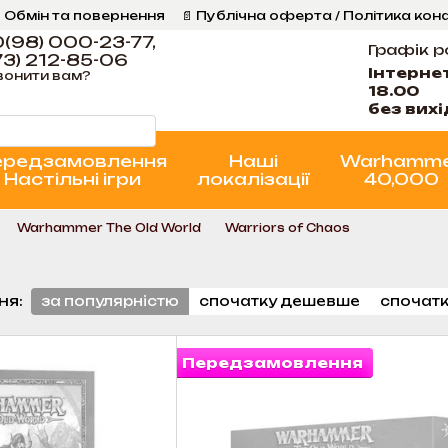
 Обмін та повернення
📄 Публічна оферта / Політика кон
Програма Лояльності
Стан проєктів
(98) 000-23-77,
Графік р
3) 212-85-06
Інтерне
вонити вам?
18.00
без вих
ередзамовлення
Наші
Warhamm
Настільні ігри
локалізації
40,000
Warhammer The Old World
Warriors of Chaos
ня:
за популярністю
спочатку дешевше
спочатк
Передзамовлення