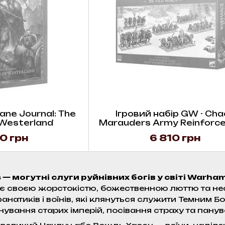
ane Journal: The
Ігровий набір GW - Cha
 Westerland
Marauders Army Reinforc
Set
0 грн
6 810 грн
 — могутні слуги руйнівних богів у світі Warham
 своєю жорстокістю, божественною люттю та неск
анатиків і воїнів, які клянуться служити Темним Бог
ування старих імперій, посівання страху та панув