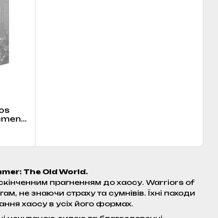
os
ement
mer: The Old World.
інченним прагненням до хаосу. Warriors of
ам, не знаючи страху та сумнівів. Їхні походи
ання хаосу в усіх його формах.