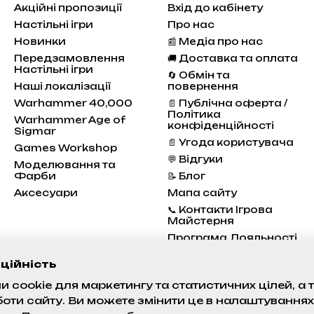
Акційні пропозиції
Вхід до кабінету
Настільні ігри
Про нас
Новинки
📰 Медіа про нас
Передзамовлення
🚚 Доставка та оплата
Настільні ігри
🔄 Обмін та
Наші локалізації
повернення
Warhammer 40,000
📄 Публічна оферта /
Політика
Warhammer Age of
конфіденційності
Sigmar
📄 Угода користувача
Games Workshop
💬 Відгуки
Моделювання та
Фарби
📝 Блог
Аксесуари
Мапа сайту
📞 Контакти Ігрова
Майстерня
Програма Лояльності
Стан проєктів
ційність
 cookie для маркетингу та статистичних цілей, а
Ми в соцмережах
боти сайту. Ви можете змінити це в налаштуваннях