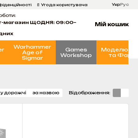
Укр
Рус
фіденційності
📄 Угода користувача
оботи:
т-магазин ЩОДНЯ: 09:00–
Мій кошик
ідних
Warhammer
er
Games
Моделюва
Age of
Workshop
та Фарб
Sigmar
Відображення:
у дорожчі
за назвою