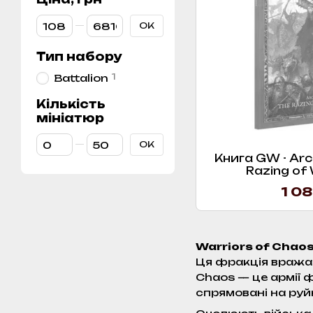
От Ціна, грн
До Ціна, грн
ОК
Тип набору
1
Battalion
Кількість
мініатюр
От Кількість мініатюр
До Кількість мініатюр
ОК
Книга GW - Arc
Razing of
1 08
Warriors of Chaos
Ця фракція вражає
Chaos — це армії ф
спрямовані на руйн