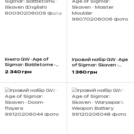
Книга GW - Age of
Ігровий набір GW - Age
Sigmar: Battletome -
of Sigmar: Skaven -
Skaven (English)
Master Moulder
2 340 грн
1 360 грн