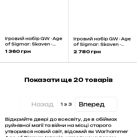
Ігровий набір GW - Age
Ігровий набір GW - Age
of Sigmar: Skaven -
of Sigmar: Skaven -
Warlock Galvaneer
Brood Terror
1 360 грн
2 780 грн
Показати ще 20 товарів
Назад
Вперед
1
з 3
Відкрийте двері до всесвіту, де в обіймах
руйнівної магії та війни на місці старого
утворився новий світ, відомий як Warhammer