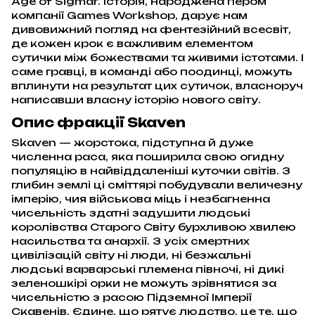
Age of Sigmar. Історія, народжена пером
компанії Games Workshop, дарує нам
дивовижний погляд на фентезійний всесвіт,
де кожен крок є важливим елементом
сутички між божествами та живими істотами. І
саме гравці, в команді або поодинці, можуть
вплинути на результат цих сутичок, власноруч
написавши власну історію нового світу.
Опис фракції Skaven
Skaven — жорстока, підступна й дуже
численна раса, яка поширила свою огидну
популяцію в найвіддаленіші куточки світів. З
глибин землі ці сміттярі побудували величезну
імперію, чия військова міць і незбагненна
чисельність здатні задушити людські
королівства Старого Світу бурхливою хвилею
насильства та анархії. З усіх смертних
цивілізацій світу ні люди, ні безжальні
людські варварські племена півночі, ні дикі
зеленошкірі орки не можуть зрівнятися за
чисельністю з расою Підземної Імперії
Скавенів. Єдине, що рятує людство, це те, що