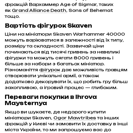
фракцій Вархаммер Age of Sigmar, таких
як
Grand Alliance Death
, Sons of Behemat
тощо.
Вартість фігурок Skaven
Ціни на мініатюри Skaven Warhammer 40000
можуть варіюватися в залежності від їх типу,
розміру та складності. Зазвичай ціни
починаються від тисячі гривень за невеликі
фігурки та можуть сягати 8000 гривень і
більше за набори з багатьох мініатюр.
Різноманіття
фігурок
дає можливість гравцям
створювати унікальні армії, а також
додатково декорувати їх, що робить гру більш
захопливою, а ігровий процес — глибоким.
Переваги покупки в Ihrova
Maysternya
Якщо ви шукаєте, де недорого купити
мініатюри Skaven,
Ogor Mawtribes
та інших
фракцій у Києві чи замовити їх доставку в інші
міста України, то ми запрошуємо вас до