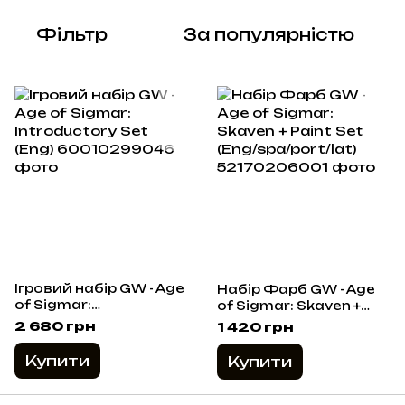
Фільтр
За популярністю
Ігровий набір GW - Age
Набір Фарб GW - Age
of Sigmar:
of Sigmar: Skaven +
Introductory Set (Eng)
Paint Set
2 680 грн
1 420 грн
(Eng/spa/port/lat)
Купити
Купити