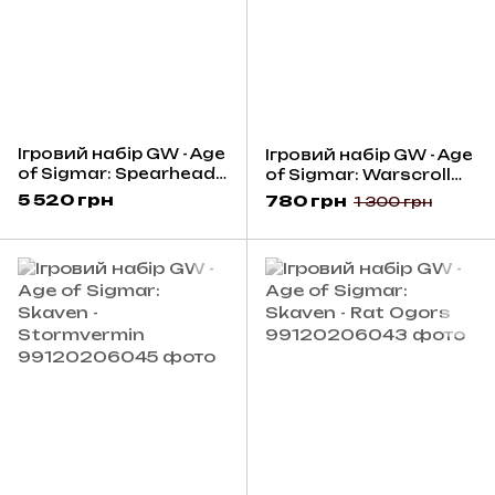
Ігровий набір GW - Age
Ігровий набір GW - Age
of Sigmar: Spearhead -
of Sigmar: Warscroll
Skaven
Cards - Skaven (Eng)
5 520 грн
780 грн
1 300 грн