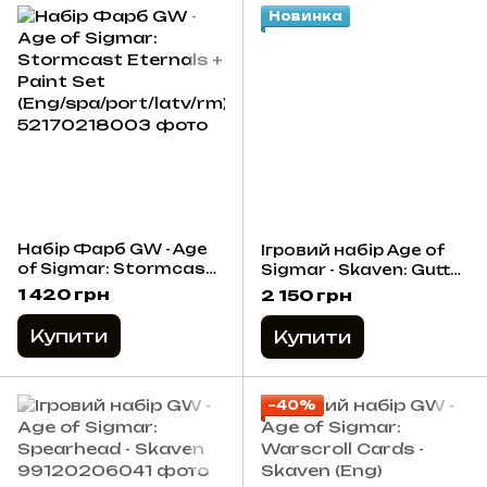
Новинка
Набір Фарб GW - Age
Ігровий набір Age of
of Sigmar: Stormcast
Sigmar - Skaven: Gutter
Eternals + Paint Set
Runners
1 420 грн
2 150 грн
(Eng/spa/port/latv/rm)
Купити
Купити
−40%