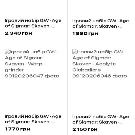
Ігровий набір GW - Age
Ігровий набір GW - Age
of Sigmar: Skaven -
of Sigmar: Skaven -
Doom-flayers
Warpspark Weapon
2 340 грн
1 990 грн
Battery
Ігровий набір GW - Age
Ігровий набір GW - Age
of Sigmar: Skaven -
of Sigmar: Skaven -
Warp-grinder
Acolyte Globadiers
1 770 грн
2 150 грн