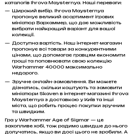
каталогів Ihrova Maysternya. Наші переваги:
Широкий вибір. Ihrova Maysternya
пропонує великий асортимент ігрових
мініатюр Вархаммер, що дає можливість
вибрати найкращий варіант для вашої
колекції.
Доступна вартість. Наш інтернет-магазин
пропонує всі товари за конкурентними
цінами, що допомагає гравцям економити
гроші та поповнювати свою колекцію
Warhammer 40000 максимально
недорого.
Зручне онлайн-замовлення. Ви можете
дізнатись, скільки коштують та замовити
мініатюри Skaven в інтернет-магазині Ihrova
Maysternya з доставкою у Київ та інші
міста, що робить процес покупки зручним
та швидким.
Гра у Warhammer Age of Sigmar — це
захопливе хобі, тож радимо швидше до нього
долучатись, якщо ви досі цього не зробили. А