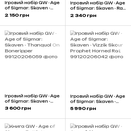
Ігровий набір GW - Age
Ігровий набір GW - Age
of Sigmar: Skaven -
of Sigmar: Skaven - Rat
Stormvermin
Ogors
2 150 грн
2 340 грн
Ігровий набір GW - Age
Ігровий набір GW - Age
of Sigmar: Skaven -
of SIgmar: Skaven -
Thanquol On
Vizzik Skour Prophet
3 600 грн
5 990 грн
Boneripper
Horned Rat