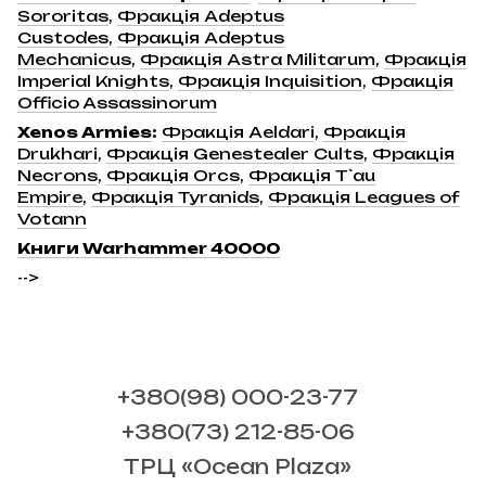
Sororitas
,
Фракція Adeptus
Custodes
,
Фракція Adeptus
Mechanicus
,
Фракція Astra Militarum
,
Фракція
Imperial Knights
,
Фракція Inquisition
,
Фракція
Officio Assassinorum
Xenos Armies
:
Фракція Aeldari
,
Фракція
Drukhari
,
Фракція Genestealer Cults
,
Фракція
Necrons
,
Фракція Orcs
,
Фракція T`au
Empire
,
Фракція Tyranids
,
Фракція Leagues of
Votann
Книги Warhammer 40000
-->
+380(98) 000-23-77
+380(73) 212-85-06
ТРЦ «Ocean Plaza»