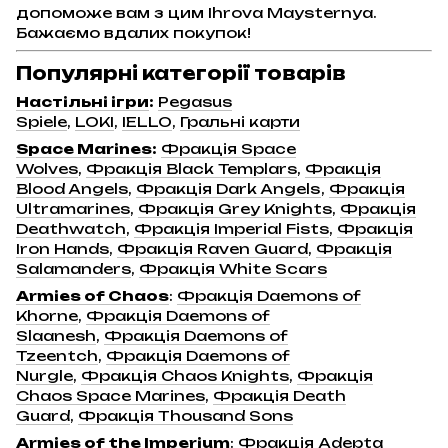
допоможе вам з цим Ihrova Maysternya.
Бажаємо вдалих покупок!
Популярні категорії товарів
Настільні ігри
:
Pegasus
Spiele
,
LOKI
,
IELLO
,
Гральні карти
Space Marines
:
Фракція Space
Wolves
,
Фракція Black Templars
,
Фракція
Blood Angels
,
Фракція Dark Angels
,
Фракція
Ultramarines
,
Фракція Grey Knights
,
Фракція
Deathwatch
,
Фракція Imperial Fists
,
Фракція
Iron Hands
,
Фракція Raven Guard
,
Фракція
Salamanders
,
Фракція White Scars
Armies of Chaos
:
Фракція Daemons of
Khorne
,
Фракція Daemons of
Slaanesh
,
Фракція Daemons of
Tzeentch
,
Фракція Daemons of
Nurgle
,
Фракція Chaos Knights
,
Фракція
Chaos Space Marines
,
Фракція Death
Guard
,
Фракція Thousand Sons
Armies of the Imperium
:
Фракція Adepta