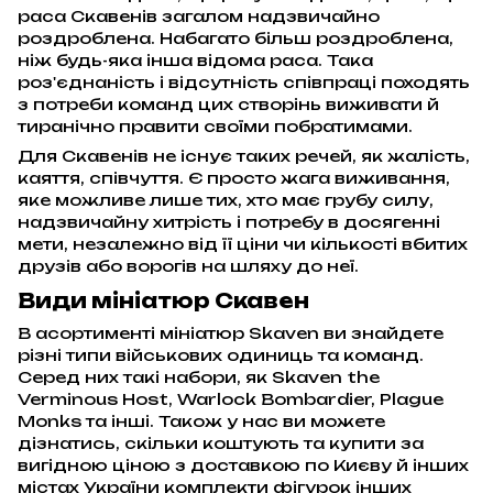
раса Скавенів загалом надзвичайно
роздроблена. Набагато більш роздроблена,
ніж будь-яка інша відома раса. Така
роз'єднаність і відсутність співпраці походять
з потреби команд цих створінь виживати й
тиранічно правити своїми побратимами.
Для Скавенів не існує таких речей, як жалість,
каяття, співчуття. Є просто жага виживання,
яке можливе лише тих, хто має грубу силу,
надзвичайну хитрість і потребу в досягенні
мети, незалежно від її ціни чи кількості вбитих
друзів або ворогів на шляху до неї.
Види мініатюр Скавен
В асортименті мініатюр Skaven ви знайдете
різні типи військових одиниць та команд.
Серед них такі набори, як Skaven the
Verminous Host, Warlock Bombardier, Plague
Monks та інші. Також у нас ви можете
дізнатись, скільки коштують та купити за
вигідною ціною з доставкою по Києву й інших
містах України комплекти фігурок інших