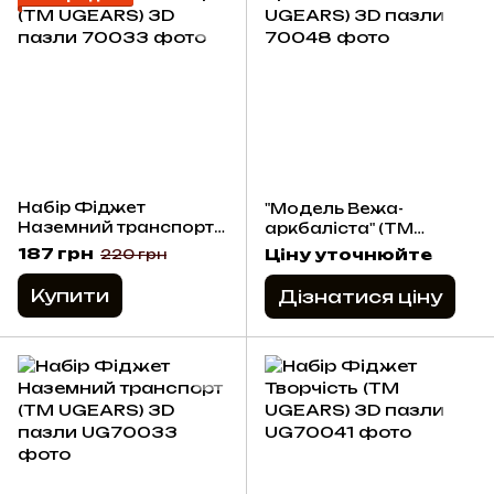
Набір Фіджет
"Модель Вежа-
Наземний транспорт
аркбаліста" (ТМ
(ТМ UGEARS) 3D пазли
UGEARS) 3D пазли
187 грн
Ціну уточнюйте
220 грн
Купити
Дізнатися ціну