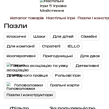
Каталог товарів
Настільні ігри
Пазли і конст
Пазли
Класичні
Шахи
Для дітей
Сімейні
Для компанії
Стратегії
IELLO
Кооперативні
Пригодницькі
Для двох
Ігри на асоціацію та уяву
Детективні
Для одного гравця
Рольові ігри
Головоломки
Гральні карти
Пазли і конструктори
Фільтр
За популярністю