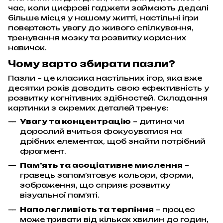
час, коли цифрові гаджети займають дедалі
більше місця у нашому житті, настільні ігри
повертають увагу до живого спілкування,
тренування мозку та розвитку корисних
навичок.
Чому варто збирати пазли?
Пазли – це класика настільних ігор, яка вже
десятки років доводить свою ефективність у
розвитку когнітивних здібностей. Складання
картинки з окремих деталей тренує:
Увагу та концентрацію
– дитина чи
дорослий вчиться фокусуватися на
дрібних елементах, щоб знайти потрібний
фрагмент.
Пам’ять та асоціативне мислення
–
гравець запам’ятовує кольори, форми,
зображення, що сприяє розвитку
візуальної пам’яті.
Наполегливість та терпіння
– процес
може тривати від кількох хвилин до годин,