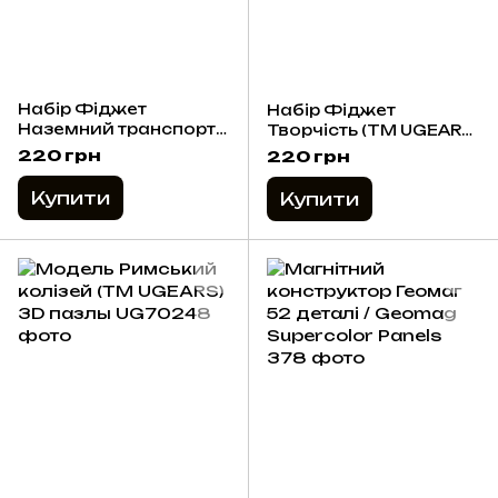
Набір Фіджет
Набір Фіджет
Наземний транспорт
Творчість (ТМ UGEARS)
(ТМ UGEARS) 3D пазли
3D пазли
220 грн
220 грн
Купити
Купити