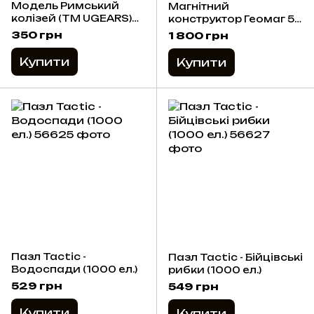
Модель Римський
Магнітний
колізей (ТМ UGEARS)
конструктор Геомаг 52
3D пазлы
деталі / Geomag
350 грн
1 800 грн
Supercolor Panels
Купити
Купити
Пазл Tactic -
Пазл Tactic - Бійцівські
Водоспади (1000 ел.)
рибки (1000 ел.)
529 грн
549 грн
Купити
Купити