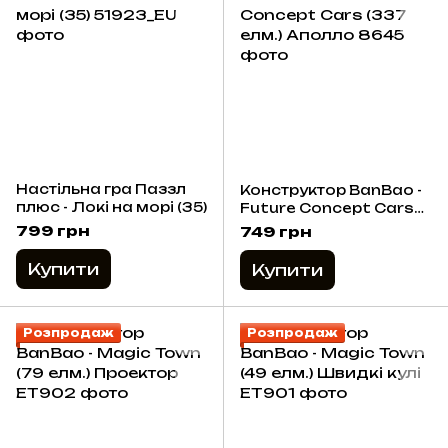
Настільна гра Паззл
Конструктор BanBao -
плюс - Локі на морі (35)
Future Concept Cars
(337 елм.) Аполло
799 грн
749 грн
Купити
Купити
Розпродаж
Розпродаж