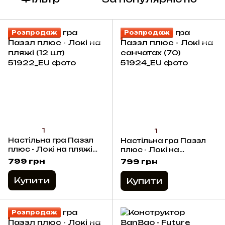
Розпродаж
Розпродаж
1
1
Настільна гра Паззл
Настільна гра Паззл
плюс - Локі на пляжі
плюс - Локі на
(12 шт)
санчатах (70)
799 грн
799 грн
Купити
Купити
Розпродаж