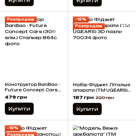
Купити
Розпродаж
−15%
Розпродаж
Конструктор BanBao -
Набір Фіджет Літальні
Future Concept Cars
апарати (ТМ UGEARS)
(309 елм.) Сталкер
3D пазли
479 грн
187 грн
220 грн
Купити
Купити
−15%
Розпродаж