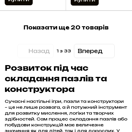
Показати ще 20 товарів
Назад
Вперед
1
з 33
Розвиток під час
складання пазлів та
конструктора
Сучасні настільні ігри, пазли та конструктори
– це не лише розвага, а й потужний інструмент
для розвитку мислення, логіки та творчих
здібностей. Сам процес складання пазлів або
побудови конструкцій має величезне
значення як для дітей, так і для дорослих. У