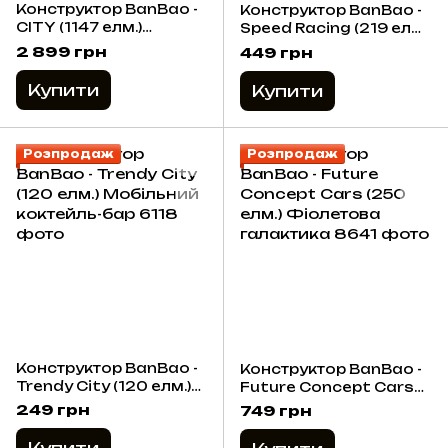
Конструктор BanBao -
Конструктор BanBao -
CITY (1147 елм.)
Speed Racing (219 елм.)
Поліцейське
Автомийка
2 899 грн
449 грн
відділення
Купити
Купити
Розпродаж
Розпродаж
Конструктор BanBao -
Конструктор BanBao -
Trendy City (120 елм.)
Future Concept Cars
Мобільний коктейль-
(250 елм.) Фіолетова
249 грн
749 грн
бар
галактика
Купити