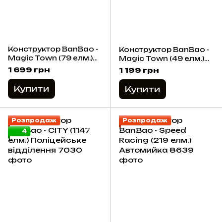
Конструктор BanBao -
Конструктор BanBao -
Magic Town (79 елм.)
Magic Town (49 елм.)
Проектор
Швидкі кулі
1 699 грн
1 199 грн
Купити
Купити
Розпродаж
Розпродаж
4