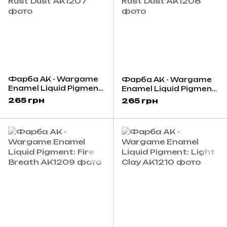
Фарба AK - Wargame
Фарба AK - Wargame
Enamel Liquid Pigment:
Enamel Liquid Pigment:
Light Rust Dust
Dark Rust Dust
265 грн
265 грн