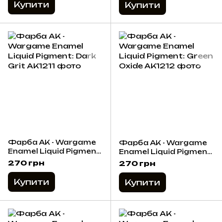
Купити
Купити
Фарба AK - Wargame
Фарба AK - Wargame
Enamel Liquid Pigment:
Enamel Liquid Pigment:
Dark Grit
Green Oxide
270 грн
270 грн
Купити
Купити