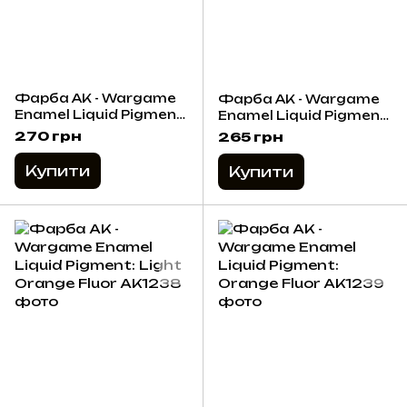
Фарба AK - Wargame
Фарба AK - Wargame
Enamel Liquid Pigment:
Enamel Liquid Pigment:
Light Soil
Yellow Fluor
270 грн
265 грн
Купити
Купити