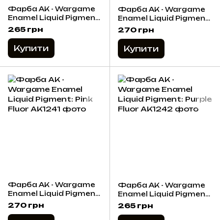
Фарба AK - Wargame
Фарба AK - Wargame
Enamel Liquid Pigment:
Enamel Liquid Pigment:
Light Orange Fluor
Orange Fluor
265 грн
270 грн
Купити
Купити
Фарба AK - Wargame
Фарба AK - Wargame
Enamel Liquid Pigment:
Enamel Liquid Pigment:
Pink Fluor
Purple Fluor
270 грн
265 грн