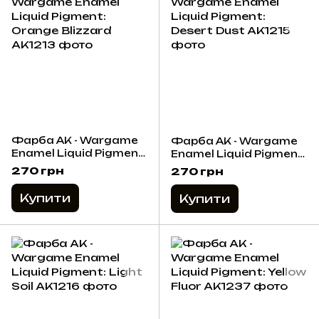
Фарба AK - Wargame
Фарба AK - Wargame
Enamel Liquid Pigment:
Enamel Liquid Pigment:
Orange Blizzard
Desert Dust
270 грн
270 грн
Купити
Купити