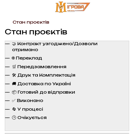
Стан проєктів
Стан проєктів
🤝 Контракт узгоджено/Дозволи
отримано
🌐 Переклад
🛒 Передзамовлення
🛠️ Друк та Комплектація
🚚 Доставка по Україні
📦 Готовий до відправки
✅ Виконано
🔄 У процесі
🕒 Очікується