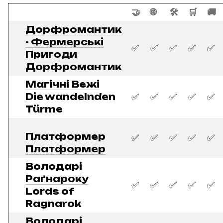
🤝
🌐
🛠️
🛒
🚚
Дорфромантик
- Фермерські
✅
✅
✅
✅
✅
Пригоди
Дорфромантик
Магічні Вежі
Die wandelnden
✅
✅
✅
✅
✅
Türme
Платформер
✅
✅
✅
✅
✅
Платформер
Володарі
Раґнароку
✅
✅
✅
✅
✅
Lords of
Ragnarok
Володарі