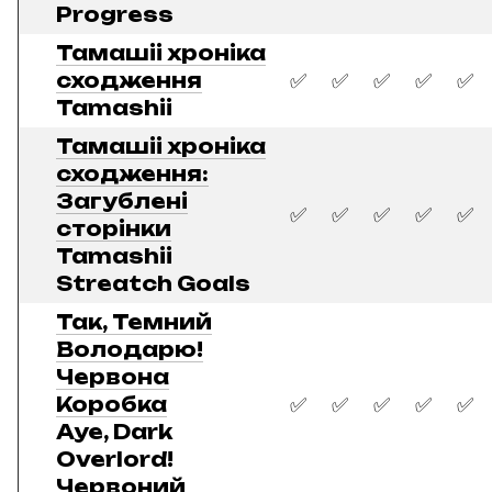
Progress
Тамашіі хроніка
сходження
✅
✅
✅
✅
✅
Tamashii
Тамашіі хроніка
сходження:
Загублені
✅
✅
✅
✅
✅
сторінки
Tamashii
Streatch Goals
Так, Темний
Володарю!
Червона
Коробка
✅
✅
✅
✅
✅
Aye, Dark
Overlord!
Червоний