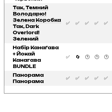
Так, Темний
Володарю!
Зелена Коробка
✅
✅
✅
✅
✅
Так, Dark
Overlord!
Зелений
Набір Канаґава
+ Йокай
✅
🔄
🕒
🕒
🕒
Канагава
BUNDLE
Панорама
✅
✅
✅
✅
✅
Панорама