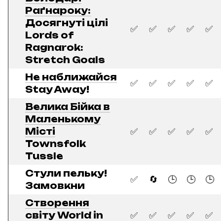
Раґнароку:
Досягнуті цілі
✅
✅
✅
✅
✅
Lords of
Ragnarok:
Stretch Goals
Не наближайся
✅
✅
✅
✅
✅
Stay Away!
Велика Бійка в
Маленькому
Місті
✅
✅
✅
✅
✅
Townsfolk
Tussle
Стули пельку!
✅
🔄
🕒
🕒
🕒
Замовкни
Створення
світу World in
✅
✅
✅
✅
✅