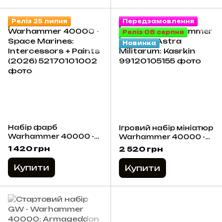
Реліз 25 липня
Передзамовлення
Реліз 08 серпня
Новинка
Набір фарб
Ігровий набір мініатюр
Warhammer 40000 -
Warhammer 40000 -
Space Marines:
Astra Militarum:
1 420 грн
2 520 грн
Intercessors + Paints
Kasrkin
(2026)
Купити
Купити