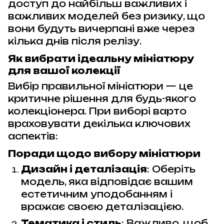
доступ до найбільш важливих і
важливих моделей без ризику, що
вони будуть вичерпані вже через
кілька днів після релізу.
Як вибрати ідеальну мініатюру
для вашої колекції
Вибір правильної мініатюри — це
критичне рішення для будь-якого
колекціонера. При виборі варто
враховувати декілька ключових
аспектів:
Поради щодо вибору мініатюри
Дизайн і деталізація
: Оберіть
модель, яка відповідає вашим
естетичним уподобанням і
вражає своєю деталізацією.
Тематика і стиль
: Важливо, щоб