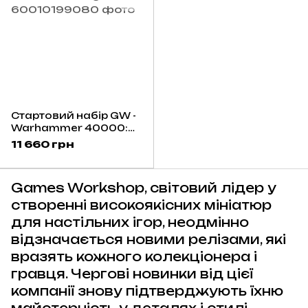
Стартовий набір GW -
Warhammer 40000:
Armageddon
11 660 грн
Games Workshop, світовий лідер у
створенні високоякісних мініатюр
для настільних ігор, неодмінно
відзначається новими релізами, які
вразять кожного колекціонера і
гравця. Чергові новинки від цієї
компанії знову підтверджують їхню
майстерність у деталях і стилі.