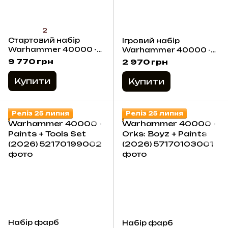
2
Стартовий набір
Ігровий набір
Warhammer 40000 -
Warhammer 40000 -
Starter Set (11th
Introductory Set (11th
9 770 грн
2 970 грн
Edition) 2026 (Eng)
Edition) 2026 (Eng)
Купити
Купити
Реліз 25 липня
Реліз 25 липня
Набір фарб
Набір фарб