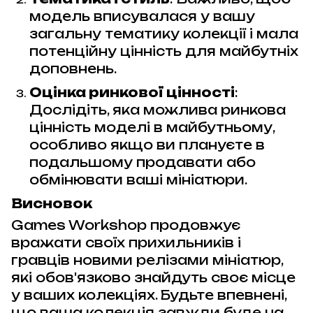
модель вписувалася у вашу
загальну тематику колекції і мала
потенційну цінність для майбутніх
доповнень.
Оцінка ринкової цінності
:
Дослідіть, яка можлива ринкова
цінність моделі в майбутньому,
особливо якщо ви плануєте в
подальшому продавати або
обмінювати ваші мініатюри.
Висновок
Games Workshop продовжує
вражати своїх прихильників і
гравців новими релізами мініатюр,
які обов'язково знайдуть своє місце
у ваших колекціях. Будьте впевнені,
що ваша колекція завжди буде на