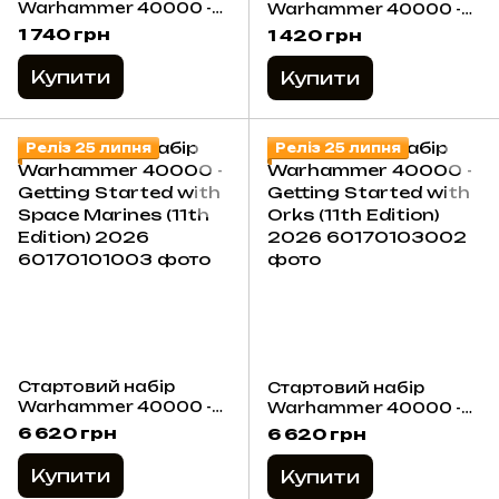
Warhammer 40000 -
Warhammer 40000 -
Paints + Tools Set
Orks: Boyz + Paints
1 740 грн
1 420 грн
(2026)
(2026)
Купити
Купити
Реліз 25 липня
Реліз 25 липня
Стартовий набір
Стартовий набір
Warhammer 40000 -
Warhammer 40000 -
Getting Started with
Getting Started with
6 620 грн
6 620 грн
Space Marines (11th
Orks (11th Edition)
Edition) 2026
2026
Купити
Купити