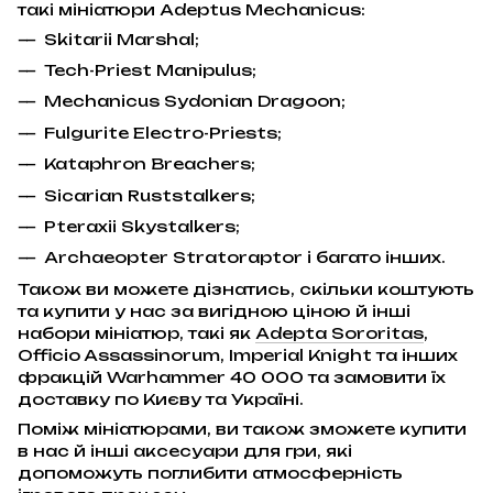
такі мініатюри Adeptus Mechanicus:
Skitarii Marshal;
Tech-Priest Manipulus;
Mechanicus Sydonian Dragoon;
Fulgurite Electro-Priests;
Kataphron Breachers;
Sicarian Ruststalkers;
Pteraxii Skystalkers;
Archaeopter Stratoraptor і багато інших.
Також ви можете дізнатись, скільки коштують
та купити у нас за вигідною ціною й інші
набори мініатюр, такі як
Adepta Sororitas
,
Officio Assassinorum, Imperial Knight та інших
фракцій Warhammer 40 000 та замовити їх
доставку по Києву та Україні.
Поміж мініатюрами, ви також зможете купити
в нас й інші аксесуари для гри, які
допоможуть поглибити атмосферність