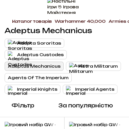
Каталог товарів
Warhammer 40,000
Armies 
Adeptus Mechanicus
Adepta Sororitas
Adeptus Custodes
Adeptus Mechanicus
Astra Militarum
Agents Of The Imperium
Imperial Knights
Imperial Agents
Фільтр
За популярністю