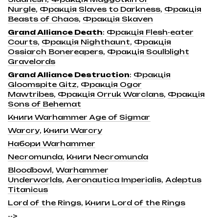
Nurgle
,
Фракція Slaves to Darkness
,
Фракція
Beasts of Chaos
,
Фракція Skaven
Grand Alliance Death
:
Фракція Flesh-eater
Courts
,
Фракція Nighthaunt
,
Фракція
Ossiarch Bonereapers
,
Фракція Soulblight
Gravelords
Grand Alliance Destruction
:
Фракція
Gloomspite Gitz
,
Фракція Ogor
Mawtribes
,
Фракція Orruk Warclans
,
Фракція
Sons of Behemat
Книги Warhammer Age of Sigmar
Warcry
,
Книги Warcry
Набори Warhammer
Necromunda
,
Книги Necromunda
Bloodbowl
,
Warhammer
Underworlds
,
Aeronautica Imperialis
,
Adeptus
Titanicus
Lord of the Rings
,
Книги Lord of the Rings
-->