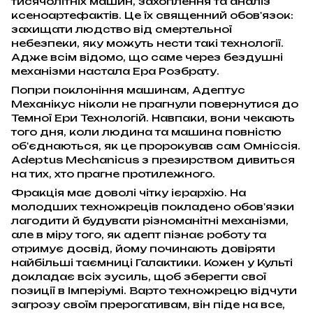
тисячолітніх машин, захоплення та аналіз
ксеноартефактів. Це їх священний обов'язок:
захищати людство від смертельної
небезпеки, яку можуть нести такі технології.
Адже всім відомо, що саме через бездушні
механізми настала Ера Розбрату.
Попри поклоніння машинам, Адептус
Механікус ніколи не прагнули повернутися до
Темної Ери Технологій. Навпаки, вони чекають
того дня, коли людина та машина повністю
об'єднаються, як це пророкував сам Омніссія.
Adeptus Mechanicus з презирством дивиться
на тих, хто прагне протилежного.
Фракція має доволі чітку ієрархію. На
молодших техножреців покладено обов'язки
лагодити й будувати різноманітні механізми,
але в міру того, як адепт пізнає роботу та
отримує досвід, йому починають довіряти
найбільші таємниці Галактики. Кожен у Культі
докладає всіх зусиль, щоб зберегти свої
позиції в Імперіумі. Варто техножрецю відчути
загрозу своїм прерогативам, він піде на все,