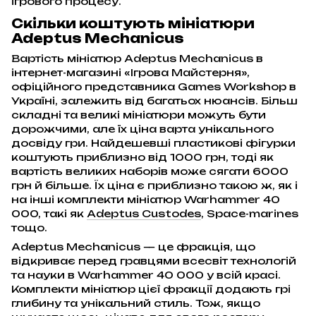
ігрового процесу.
Скільки коштують мініатюри
Adeptus Mechanicus
Вартість мініатюр Adeptus Mechanicus в
інтернет-магазині «Ігрова Майстерня»,
офіційного представника Games Workshop в
Україні, залежить від багатьох нюансів. Більш
складні та великі мініатюри можуть бути
дорожчими, але їх ціна варта унікального
досвіду гри. Найдешевші пластикові фігурки
коштують приблизно від 1000 грн, тоді як
вартість великих наборів може сягати 6000
грн й більше. Їх ціна є приблизно такою ж, як і
на інші комплекти мініатюр Warhammer 40
000, такі як
Adeptus Custodes
, Space-marines
тощо.
Adeptus Mechanicus — це фракція, що
відкриває перед гравцями всесвіт технологій
та науки в Warhammer 40 000 у всій красі.
Комплекти мініатюр цієї фракції додають грі
глибину та унікальний стиль. Тож, якщо