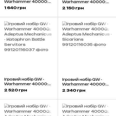
Warhammer 40000:
Warhammer 40000:
Adeptus Mechanicus -
Adeptus Mechanicus -
1 640 грн
2 150 грн
Tech-priest Dominus
Electro-priests
Ігровий набір GW -
Ігровий набір GW -
Warhammer 40000:
Warhammer 40000:
Adeptus Mechanicus -
Adeptus Mechanicus -
2 520 грн
2 340 грн
Kataphron Battle
Sicarians
Servitors