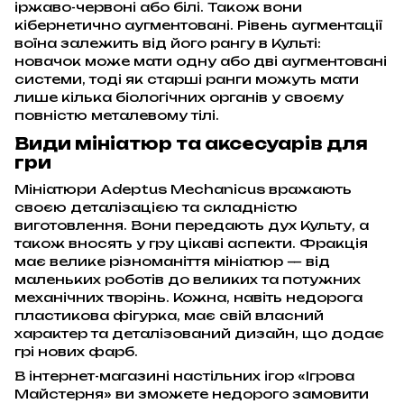
іржаво-червоні або білі. Також вони
кібернетично аугментовані. Рівень аугментації
воїна залежить від його рангу в Культі:
новачок може мати одну або дві аугментовані
системи, тоді як старші ранги можуть мати
лише кілька біологічних органів у своєму
повністю металевому тілі.
Види мініатюр та аксесуарів для
гри
Мініатюри Adeptus Mechanicus вражають
своєю деталізацією та складністю
виготовлення. Вони передають дух Культу, а
також вносять у гру цікаві аспекти. Фракція
має велике різноманіття мініатюр — від
маленьких роботів до великих та потужних
механічних творінь. Кожна, навіть недорога
пластикова фігурка, має свій власний
характер та деталізований дизайн, що додає
грі нових фарб.
В інтернет-магазині настільних ігор «Ігрова
Майстерня» ви зможете недорого замовити