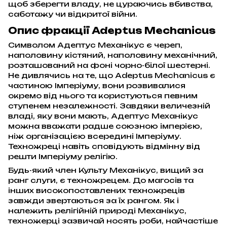
щоб зберегти владу, не цураючись вбивства,
саботажу чи відкритої війни.
Опис фракції Adeptus Mechanicus
Символом Адептус Механікус є череп,
наполовину кістяний, наполовину механічний,
розташований на фоні чорно-білої шестерні.
Не дивлячись на те, що Adeptus Mechanicus є
частиною Імперіуму, вони розвивалися
окремо від нього та користуються певним
ступенем незалежності. Завдяки величезній
владі, яку вони мають, Адептус Механікус
можна вважати радше союзною імперією,
ніж організацією всередині Імперіуму.
Техножреці навіть сповідують відмінну від
решти Імперіуму релігію.
Будь-який член Культу Механікус, вищий за
ранг слуги, є техножрецем. До магосів та
інших високопоставлених техножреців
завжди звертаються за їх рангом. Як і
належить релігійній природі Механікус,
техножерці зазвичай носять роби, найчастіше