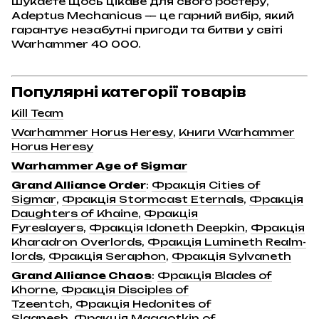
шукаєте щось цікаве для свого ростеру,
Adeptus Mechanicus — це гарний вибір, який
гарантує незабутні пригоди та битви у світі
Warhammer 40 000.
Популярні категорії товарів
Kill Team
Warhammer Horus Heresy
,
Книги Warhammer
Horus Heresy
Warhammer Age of Sigmar
Grand Alliance Order
:
Фракція Cities of
Sigmar
,
Фракція Stormcast Eternals
,
Фракція
Daughters of Khaine
,
Фракція
Fyreslayers
,
Фракція Idoneth Deepkin
,
Фракція
Kharadron Overlords
,
Фракція Lumineth Realm-
lords
,
Фракція Seraphon
,
Фракція Sylvaneth
Grand Alliance Chaos
:
Фракція Blades of
Khorne
,
Фракція Disciples of
Tzeentch
,
Фракція Hedonites of
Slaanesh
,
Фракція Maggotkin of