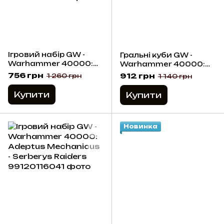
Ігровий набір GW -
Гральні куби GW -
Warhammer 40000:
Warhammer 40000:
Datasheet Cards -
Adeptus Mechanicus
756 грн
912 грн
1 260 грн
1 140 грн
Adeptus Mechanicus
Dice
(10th Ed) 2023 (Eng)
Купити
Купити
Новинка