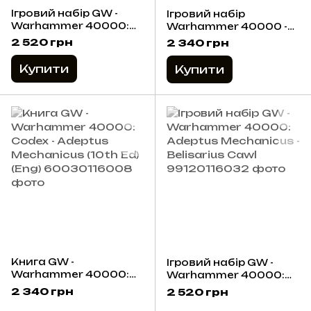
Ігровий набір GW -
Ігровий набір
Warhammer 40000:
Warhammer 40000 -
Adeptus Mechanicus -
Adeptus Mechanicus:
2 520 грн
2 340 грн
Serberys Raiders
Hastarii
Купити
Купити
Книга GW -
Ігровий набір GW -
Warhammer 40000:
Warhammer 40000:
Codex - Adeptus
Adeptus Mechanicus -
2 340 грн
2 520 грн
Mechanicus (10th Ed)
Belisarius Cawl