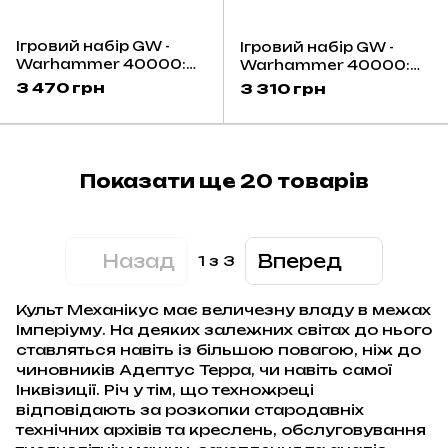
Ігровий набір GW -
Ігровий набір GW -
Warhammer 40000:
Warhammer 40000:
Adeptus Mechanicus -
Adeptus Mechanicus -
3 470 грн
3 310 грн
Skorpius Disintegrator
Onager Dunecrawler
Показати ще 20 товарів
Назад
Вперед
1
з 3
Культ Механікус має величезну владу в межах
Імперіуму. На деяких залежних світах до нього
ставляться навіть із більшою повагою, ніж до
чиновників Адептус Терра, чи навіть самої
Інквізиції. Річ у тім, що техножреці
відповідають за розкопки стародавніх
технічних архівів та креслень, обслуговування