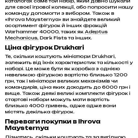
каталогах саме той набір, який давно шукали
для своєї ігрової колекції, або попросити нашу
команду допомогти з вибором. Також в
«Ihrova Maysternya» ви знайдете великий
асортимент фігурок й інших фракцій
Warhammer 40000, таких як
Adeptus
Mechanicus
, Dark Fists та інших.
Ціна фігурок Drukhari
Те, скільки коштують мініатюри Drukhari,
залежить від їхніх характеристик та кількості у
наборі. Це може бути як коробка з однією
невеликою фігуркою вартістю близько 1200
грн, так і мініатюри великих механізмів чи
командирів, ціна яких доходить до 6000 грн і
вище. Також деякі великі комплекти фігурок і
стартові набори можуть мати вартість
близько 4000 гривень, адже адже вони
містять декілька фігурок.
Переваги покупки в Ihrova
Maysternya
Дізнатись, скільки коштують та за вигідною