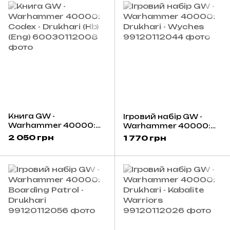
Книга GW -
Ігровий набір GW -
Warhammer 40000:
Warhammer 40000:
Codex - Drukhari (Hb)
Drukhari - Wyches
2 050 грн
1 770 грн
(Eng)