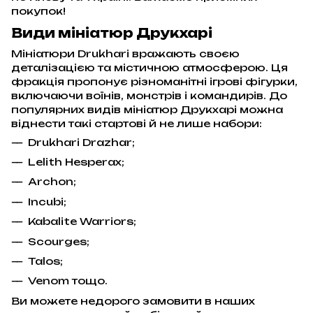
покупок!
Види мініатюр Друкхарі
Мініатюри Drukhari вражають своєю
деталізацією та містичною атмосферою. Ця
фракція пропонує різноманітні ігрові фігурки,
включаючи воїнів, монстрів і командирів. До
популярних видів мініатюр Друкхарі можна
віднести такі стартові й не лише набори:
Drukhari Drazhar;
Lelith Hesperax;
Archon;
Incubi;
Kabalite Warriors;
Scourges;
Talos;
Venom тощо.
Ви можете недорого замовити в наших