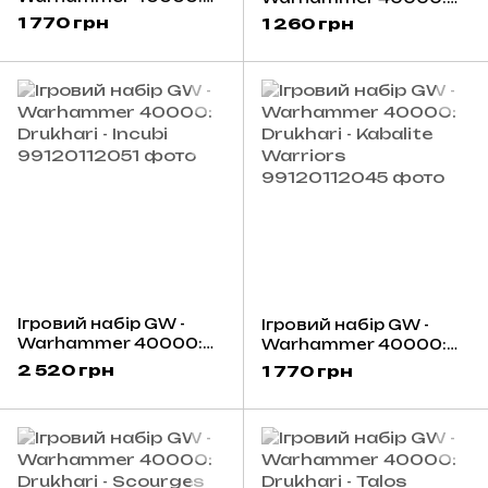
Drukhari - Lelith
Drukhari - Archon
1 770 грн
1 260 грн
Hesperax
Ігровий набір GW -
Ігровий набір GW -
Warhammer 40000:
Warhammer 40000:
Drukhari - Incubi
Drukhari - Kabalite
2 520 грн
1 770 грн
Warriors