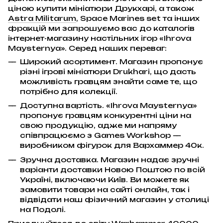
ціною купити мініатюри Друкхарі, а також
Astra Militarum
, Space Marines set та інших
фракцій ми запрошуємо вас до каталогів
інтернет-магазину настільних ігор «Ihrova
Maysternya». Серед наших переваг:
Широкий асортимент. Магазин пропонує
різні ігрові мініатюри Drukhari, що дасть
можливість гравцям знайти саме те, що
потрібно для колекції.
Доступна вартість. «Ihrova Maysternya»
пропонує гравцям конкурентні ціни на
свою продукцію, адже ми напряму
співпрацюємо з Games Workshop —
виробником фігурок для Вархаммер 40к.
Зручна доставка. Магазин надає зручні
варіанти доставки Новою Поштою по всій
Україні, включаючи Київ. Ви можете як
замовити товари на сайті онлайн, так і
відвідати наш фізичний магазин у столиці
на Подолі.