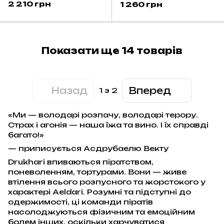
Drukhari - Talos
Drukhari - Archon
2 210 грн
1 260 грн
Показати ще 14 товарів
Назад
Вперед
1
з 2
«Ми — володарі розпачу, володарі терору.
Страх і агонія — наша їжа та вино. І їх справді
багато!»
— приписується Асдрубаелю Векту
Drukhari впиваються піратством,
поневоленням, тортурами. Вони — живе
втілення всього розпусного та жорстокого у
характері Aeldari. Розумні та підступні до
одержимості, ці команди піратів
насолоджуються фізичним та емоційним
болем інших, оскільки харчуватися