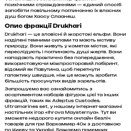
психічними стражданнями — єдиний спосіб
запобігти повільному поглинанню їх власних
душ богом Хаосу Слаанеш.
Опис фракції Drukhari
Drukhari — це зловісні й жорстокі ельфи. Вони
наділені темними силами та мають мстиву
природу. Вони живуть у кометах-містах, які
переслідують і поглинають душі жертв. Вони
нападають практично без попередження,
використовуючи міжпросторовий лабіринт,
відомий як Павутина, щоб перетнути
галактику швидше, ніж це можуть зробити
більшість просунутих видів зорельотів.
Запрошуємо вас ознайомитись з
асортиментом наборів фігурок цієї та інших
фракцій, таких як
Adeptus Custodes
,
Ultramarines set, у нашому інтернет-магазині
настільних ігор «Ihrova Maysternya». Тут ви
зможете недорого купити онлайн безліч
товарів для гри Вархаммер 40к з доставкою
по Києву та Україні. Бажаємо приємних