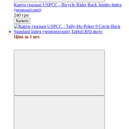
Карти гральні USPCC - Bicycle Rider Back Jumbo Index
(червоні/сині)
240 грн
Купити
Ціна за 1 шт.
4
4