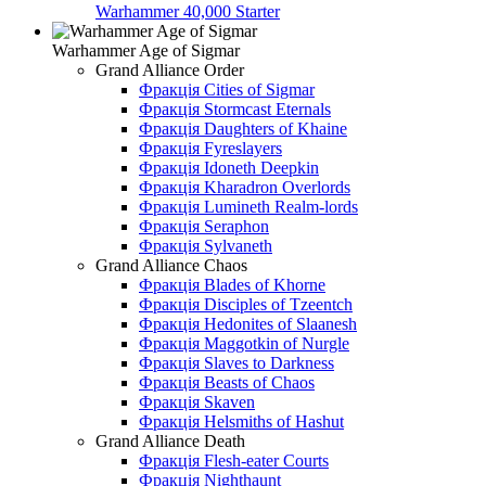
Warhammer 40,000 Starter
Warhammer Age of Sigmar
Grand Alliance Order
Фракція Cities of Sigmar
Фракція Stormcast Eternals
Фракція Daughters of Khaine
Фракція Fyreslayers
Фракція Idoneth Deepkin
Фракція Kharadron Overlords
Фракція Lumineth Realm-lords
Фракція Seraphon
Фракція Sylvaneth
Grand Alliance Chaos
Фракція Blades of Khorne
Фракція Disciples of Tzeentch
Фракція Hedonites of Slaanesh
Фракція Maggotkin of Nurgle
Фракція Slaves to Darkness
Фракція Beasts of Chaos
Фракція Skaven
Фракція Helsmiths of Hashut
Grand Alliance Death
Фракція Flesh-eater Courts
Фракція Nighthaunt