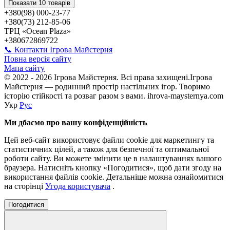
Показати 10 товарів
+380(98) 000-23-77
+380(73) 212-85-06
ТРЦ «Ocean Plaza»
+380672869722
📞 Контакти Ігрова Майстерня
Повна версія сайту
Мапа сайту
© 2022 - 2026 Ігрова Майстерня. Всі права захищені.Ігрова
Майстерня — родинний простір настільних ігор. Творимо
історію стійкості та розваг разом з вами. ihrova-maysternya.com
Укр
Рус
Ми дбаємо про вашу конфіденційність
Цей веб-сайт використовує файли cookie для маркетингу та
статистичних цілей, а також для безпечної та оптимальної
роботи сайту. Ви можете змінити це в налаштуваннях вашого
браузера. Натисніть кнопку «Погодитися», щоб дати згоду на
використання файлів cookie. Детальніше можна ознайомитися
на сторінці
Угода користувача
.
Погодитися