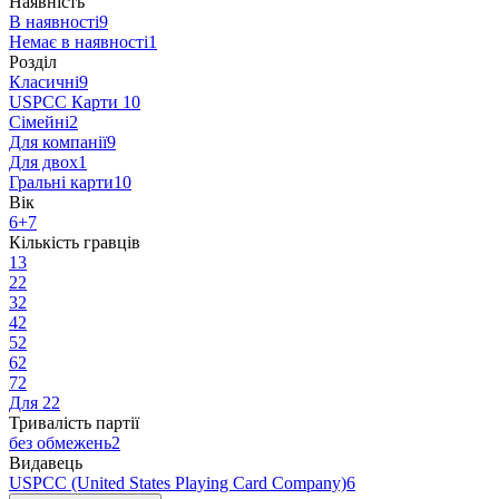
Наявність
В наявності
9
Немає в наявності
1
Розділ
Класичні
9
USPCC Карти
10
Сімейні
2
Для компанії
9
Для двох
1
Гральні карти
10
Вік
6+
7
Кількість гравців
1
3
2
2
3
2
4
2
5
2
6
2
7
2
Для 2
2
Тривалість партії
без обмежень
2
Видавець
USPCC (United States Playing Card Company)
6