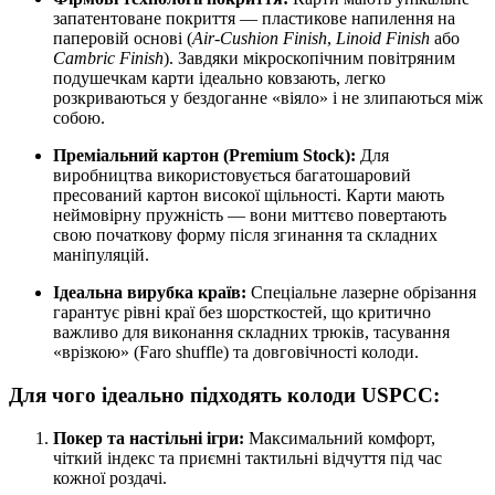
запатентоване покриття — пластикове напилення на
паперовій основі (
Air-Cushion Finish
,
Linoid Finish
або
Cambric Finish
). Завдяки мікроскопічним повітряним
подушечкам карти ідеально ковзають, легко
розкриваються у бездоганне «віяло» і не злипаються між
собою.
Преміальний картон (Premium Stock):
Для
виробництва використовується багатошаровий
пресований картон високої щільності. Карти мають
неймовірну пружність — вони миттєво повертають
свою початкову форму після згинання та складних
маніпуляцій.
Ідеальна вирубка країв:
Спеціальне лазерне обрізання
гарантує рівні краї без шорсткостей, що критично
важливо для виконання складних трюків, тасування
«врізкою» (Faro shuffle) та довговічності колоди.
Для чого ідеально підходять колоди USPCC:
Покер та настільні ігри:
Максимальний комфорт,
чіткий індекс та приємні тактильні відчуття під час
кожної роздачі.