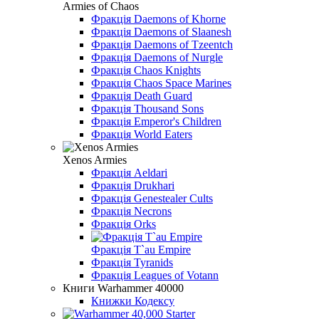
Armies of Chaos
Фракція Daemons of Khorne
Фракція Daemons of Slaanesh
Фракція Daemons of Tzeentch
Фракція Daemons of Nurgle
Фракція Chaos Knights
Фракція Chaos Space Marines
Фракція Death Guard
Фракція Thousand Sons
Фракція Emperor's Children
Фракція World Eaters
Xenos Armies
Фракція Aeldari
Фракція Drukhari
Фракція Genestealer Cults
Фракція Necrons
Фракція Orks
Фракція T`au Empire
Фракція Tyranids
Фракція Leagues of Votann
Книги Warhammer 40000
Книжки Кодексу