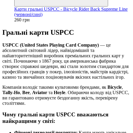
Карти гральні USPCC - Bicycle Rider Back Supreme Line
(червоні/сині)
260 грн
Гральні карти USPCC
USPCC (United States Playing Card Company)
— це
абсолютний світовий лідер, найвідоміший та
найавторитетніший виробник преміальних гральних карт у
світі. Починаючи з 1867 року, ця американська фабрика
створює справжні шедеври, які стали золотим стандартом для
професійних гравців у покер, ілюзіоністів, майстрів кардістрі,
казино та звичайних поціновувачів якісних настільних ігор.
Компанія володіє такими культовими брендами, як
Bicycle
,
Tally-Ho
,
Bee
,
Aviator
та
Hoyle
. Обираючи колоду від USPCC,
ви гарантовано отримуєте бездоганну якість, перевірену
століттями.
Чому гральні карти USPCC вважаються
найкращими у світі:
Фірмові технології покриття:
Карти мають унікальне