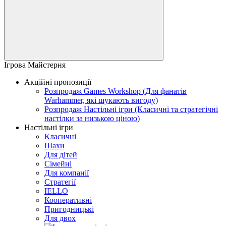
Ігрова Майстерня
Акційні пропозиції
Розпродаж Games Workshop (Для фанатів
Warhammer, які шукають вигоду)
Розпродаж Настільні ігри (Класичні та стратегічні
настілки за низькою ціною)
Настільні ігри
Класичні
Шахи
Для дітей
Сімейні
Для компанії
Стратегії
IELLO
Кооперативні
Пригодницькі
Для двох