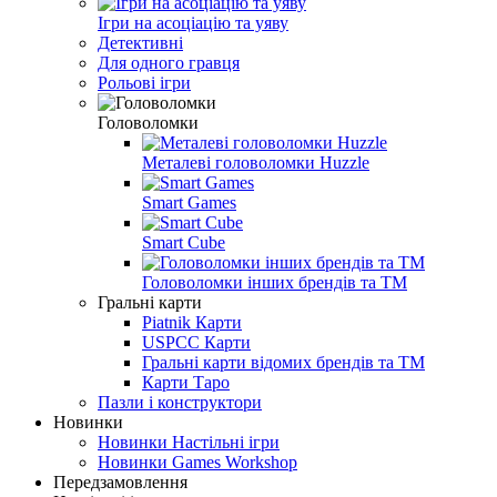
Ігри на асоціацію та уяву
Детективні
Для одного гравця
Рольові ігри
Головоломки
Металеві головоломки Huzzle
Smart Games
Smart Cube
Головоломки інших брендів та ТМ
Гральні карти
Piatnik Карти
USPCC Карти
Гральні карти відомих брендів та ТМ
Карти Таро
Пазли і конструктори
Новинки
Новинки Настільні ігри
Новинки Games Workshop
Передзамовлення