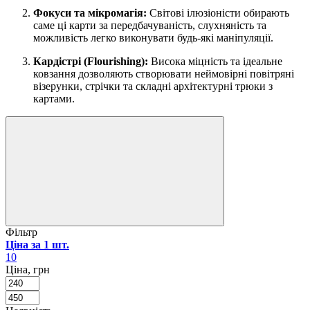
Фокуси та мікромагія:
Світові ілюзіоністи обирають
саме ці карти за передбачуваність, слухняність та
можливість легко виконувати будь-які маніпуляції.
Кардістрі (Flourishing):
Висока міцність та ідеальне
ковзання дозволяють створювати неймовірні повітряні
візерунки, стрічки та складні архітектурні трюки з
картами.
Фільтр
Ціна за 1 шт.
10
Ціна, грн