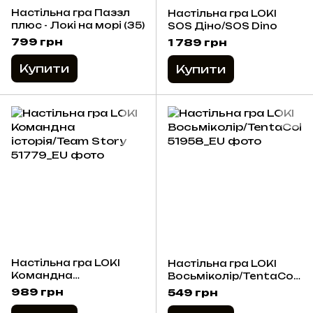
Настільна гра Паззл
Настільна гра LOKI
плюс - Локі на морі (35)
SOS Діно/SOS Dino
799 грн
1 789 грн
Купити
Купити
Настільна гра LOKI
Настільна гра LOKI
Командна
Восьміколір/TentaCol
історія/Team Story
or
989 грн
549 грн