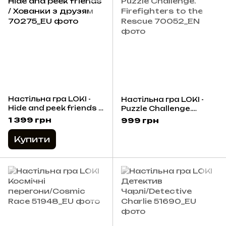
Настільна гра LOKI -
Настільна гра LOKI -
Hide and peek friends /
Puzzle Challenge.
Хованки з друзям
Firefighters to the
1 399 грн
999 грн
Rescue
Купити