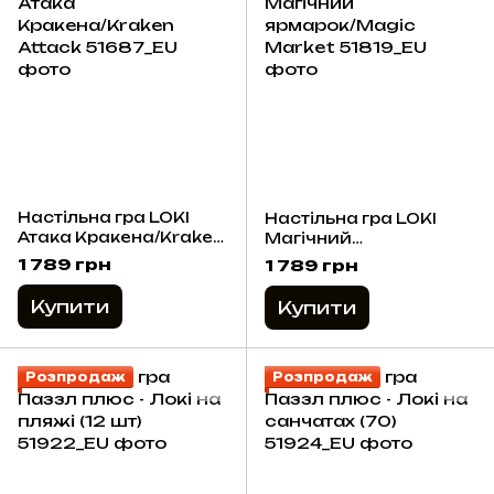
Настільна гра LOKI
Настільна гра LOKI
Атака Кракена/Kraken
Магічний
Attack
ярмарок/Magic
1 789 грн
1 789 грн
Market
Купити
Купити
Розпродаж
Розпродаж