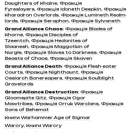
Daughters of Khaine
,
Фракція
Fyreslayers
,
Фракція Idoneth Deepkin
,
Фракція
Kharadron Overlords
,
Фракція Lumineth Realm-
lords
,
Фракція Seraphon
,
Фракція Sylvaneth
Grand Alliance Chaos
:
Фракція Blades of
Khorne
,
Фракція Disciples of
Tzeentch
,
Фракція Hedonites of
Slaanesh
,
Фракція Maggotkin of
Nurgle
,
Фракція Slaves to Darkness
,
Фракція
Beasts of Chaos
,
Фракція Skaven
Grand Alliance Death
:
Фракція Flesh-eater
Courts
,
Фракція Nighthaunt
,
Фракція
Ossiarch Bonereapers
,
Фракція Soulblight
Gravelords
Grand Alliance Destruction
:
Фракція
Gloomspite Gitz
,
Фракція Ogor
Mawtribes
,
Фракція Orruk Warclans
,
Фракція
Sons of Behemat
Книги Warhammer Age of Sigmar
Warcry
,
Книги Warcry