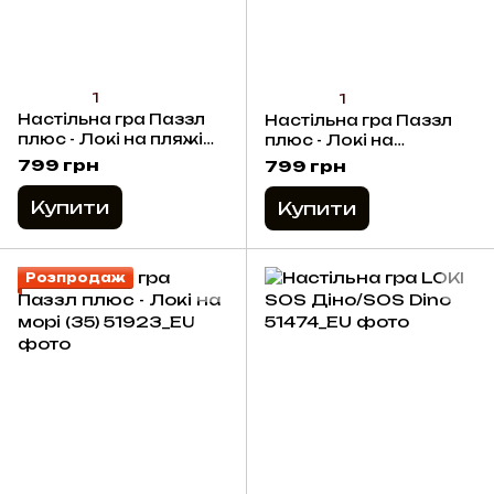
1
1
Настільна гра Паззл
Настільна гра Паззл
плюс - Локі на пляжі
плюс - Локі на
(12 шт)
санчатах (70)
799 грн
799 грн
Купити
Купити
Розпродаж