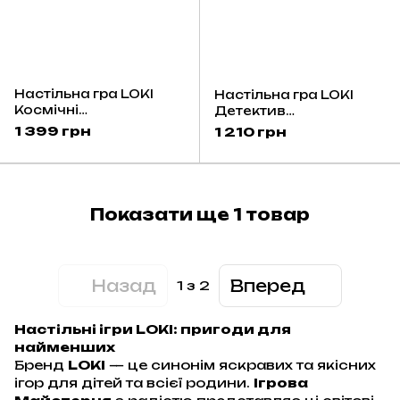
Настільна гра LOKI
Настільна гра LOKI
Космічні
Детектив
перегони/Cosmic Race
Чарлі/Detective
1 399 грн
1 210 грн
Charlie
Показати ще 1 товар
Назад
Вперед
1
з 2
Настільні ігри LOKI: пригоди для
найменших
Бренд
LOKI
— це синонім яскравих та якісних
ігор для дітей та всієї родини.
Ігрова