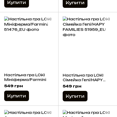
Купити
Купити
Настільна гра LOKI
Настільна гра LOKI
Мініферма/Farmini
Сімейка Гепі/HAPY
FAMILIES
549 грн
549 грн
Купити
Купити