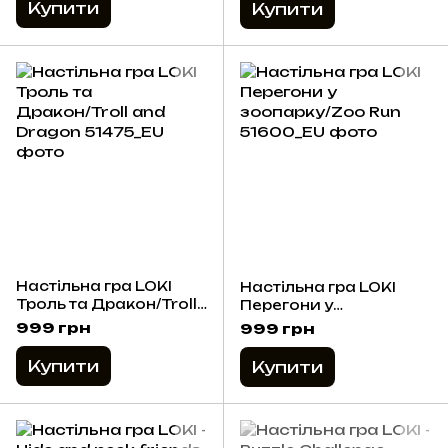
Купити
Купити
Настільна гра LOKI
Настільна гра LOKI
Троль та Дракон/Troll
Перегони у
and Dragon
зоопарку/Zoo Run
999 грн
999 грн
Купити
Купити