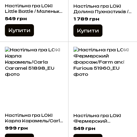
Настільна гра LOKI
Настільна гра LOKI
Little Battle / Маленька
Долина Пухнастиків /
битва
Fluffy Valley (UA)
549 грн
1 789 грн
Купити
Купити
Настільна гра LOKI
Настільна гра LOKI
Карла Карамель/Carla
Фермерский
Caramel
форсаж/Farm and
999 грн
549 грн
Furious