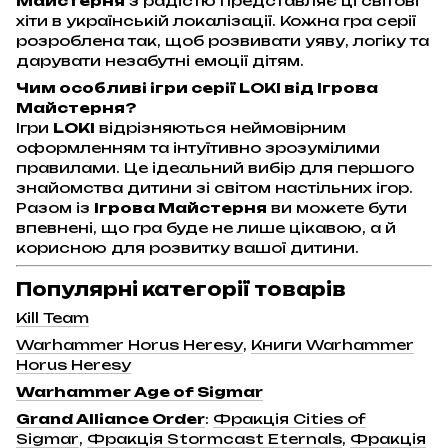
Майстерня
з радістю представляє ці світові
хіти в українській локалізації. Кожна гра серії
розроблена так, щоб розвивати уяву, логіку та
дарувати незабутні емоції дітям.
Чим особливі ігри серії LOKI від Ігрова
Майстерня?
Ігри
LOKI
відрізняються неймовірним
оформленням та інтуїтивно зрозумілими
правилами. Це ідеальний вибір для першого
знайомства дитини зі світом настільних ігор.
Разом із
Ігрова Майстерня
ви можете бути
впевнені, що гра буде не лише цікавою, а й
корисною для розвитку вашої дитини.
Популярні категорії товарів
Kill Team
Warhammer Horus Heresy
,
Книги Warhammer
Horus Heresy
Warhammer Age of Sigmar
Grand Alliance Order
:
Фракція Cities of
Sigmar
,
Фракція Stormcast Eternals
,
Фракція