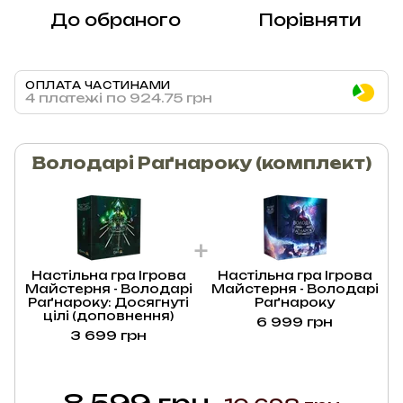
До обраного
Порівняти
ОПЛАТА ЧАСТИНАМИ
4 платежі по 924.75 грн
Володарі Раґнароку (комплект)
Настільна гра Ігрова
Настільна гра Ігрова
Майстерня - Володарі
Майстерня - Володарі
Раґнароку: Досягнуті
Раґнароку
цілі (доповнення)
6 999 грн
3 699 грн