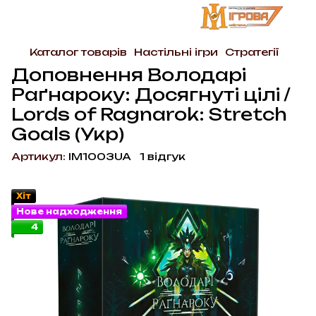
Каталог товарів
Настільні ігри
Стратегії
Доповнення Володарі
Раґнароку: Досягнуті цілі /
Lords of Ragnarok: Stretch
Goals (Укр)
Артикул:
IM1003UA
1 відгук
Хіт
Нове надходження
4