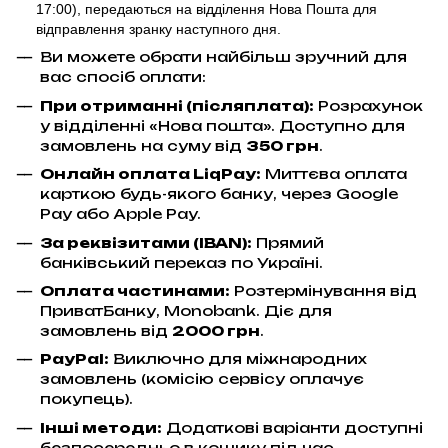
17:00),
передаються на відділення Нова Пошта для
відправлення
зранку наступного дня.
Ви можете обрати найбільш зручний для
вас спосіб оплати:
При отриманні (післяплата):
Розрахунок
у відділенні «Нова пошта». Доступно для
замовлень на суму від
350 грн
.
Онлайн оплата LiqPay
:
Миттєва оплата
карткою будь-якого банку, через Google
Pay або Apple Pay.
За реквізитами (IBAN):
Прямий
банківський переказ по Україні.
Оплата частинами:
Розтермінування від
ПриватБанку, Monobank. Діє для
замовлень від
2000 грн
.
PayPal:
Виключно для міжнародних
замовлень (комісію сервісу оплачує
покупець).
Інші методи:
Додаткові варіанти доступні
безпосередньо в кошику під час