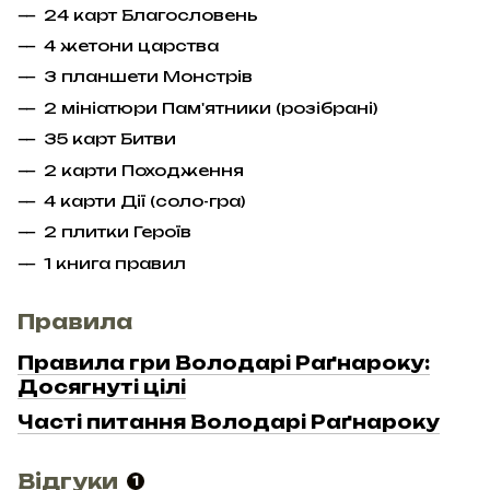
24 карт Благословень
4 жетони царства
3 планшети Монстрів
2 мініатюри Пам'ятники (розібрані)
35 карт Битви
2 карти Походження
4 карти Дії (соло-гра)
2 плитки Героїв
1 книга правил
Правила
Правила гри Володарі Раґнароку:
Досягнуті цілі
Часті питання Володарі Раґнароку
Відгуки
1