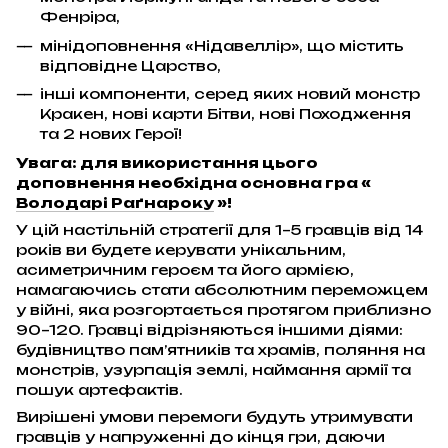
Фенріра,
мінідоповнення «Нідавеллір», що містить
відповідне Царство,
інші компоненти, серед яких новий монстр
Кракен, нові карти Бітви, нові Походження
та 2 нових Герої!
Увага: для використання цього
доповнення необхідна основна гра «
Володарі Раґнароку
»!
У цій настільній стратегії для 1–5 гравців від 14
років ви будете керувати унікальним,
асиметричним героєм та його армією,
намагаючись стати абсолютним переможцем
у війні, яка розгортається протягом приблизно
90–120. Гравці відрізняються іншими діями:
будівництво пам’ятників та храмів, поляння на
монстрів, узурпація землі, наймання армії та
пошук артефактів.
Вирішені умови перемоги будуть утримувати
гравців у напруженні до кінця гри, даючи