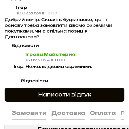
Ігор
10.02.2024 в 19:09
Добрий вечір. Скажіть будь-ласка, доп і
основу треба замовляти двома окремими
покупками, чи є спільна позиція
Доп+основа?
Відповісти
Ігрова Майстерня
15.02.2024 в 11:03
Ігор, Нажаль двома окремими.
Відповісти
Написати відгук
Замовити
Доставка
Оплата
Га