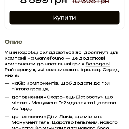
8 599 грн
10 698 грн
Купити
Опис
У цій коробці складаються всі досягнуті цілі
кампанії на Gamefound — це додаткові
компоненти до настільної гри «
Володарі
Раґнароку
», які розширюють ігролад. Серед
них є:
набір компонентів, щоб додати до гри
п'ятого гравця,
доповнення «Охоронець Біфросту», що
містить Монумент Геймдалля та Царство
Асґард,
доповнення «Діти Локі», що містить
Монумент Гель, Царство Гельгейм, нового
монстра Йормунґанда та нового боса