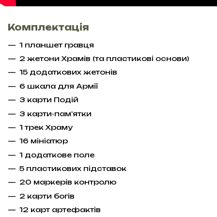
Комплектація
1 планшет гравця
2 жетони Храмів (та пластикові основи)
15 додаткових жетонів
6 шкала для Армії
3 карти Подій
3 карти-пам'ятки
1 трек Храму
16 мініатюр
1 додаткове поле
5 пластикових підставок
20 маркерів контролю
2 карти богів
12 карт артефактів