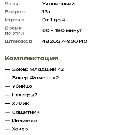
Язык
Украинский
Возраст
13+
Игроки
От 1 до 4
Время
60 – 180 минут
партии
Штрихкод
4820274930140
Комплектация
Вокер Младший ×2
Вокер Фамель ×2
Убийца
Нехитрый
Химик
Защитник
Инженер
Хакер