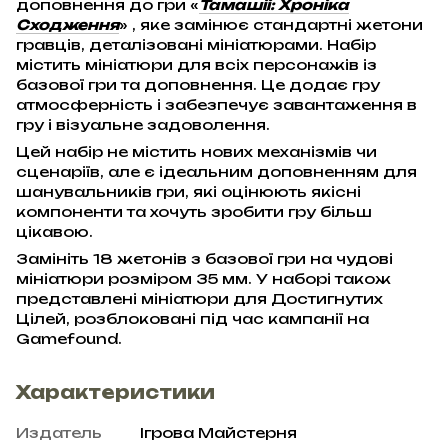
доповнення до гри
«
Тамашіі: Хроніка
Сходження
»
, яке замінює стандартні жетони
гравців, деталізовані мініатюрами. Набір
містить мініатюри для всіх персонажів із
базової гри та доповнення. Це додає гру
атмосферність і забезпечує завантаження в
гру і візуальне задоволення.
Цей набір не містить нових механізмів чи
сценаріїв, але є ідеальним доповненням для
шанувальників гри, які оцінюють якісні
компоненти та хочуть зробити гру більш
цікавою.
Замініть 18 жетонів з базової гри на чудові
мініатюри розміром 35 мм. У наборі також
представлені мініатюри для Достигнутих
Цілей, розблоковані під час кампанії на
Gamefound.
Характеристики
Издатель
Ігрова Майстерня