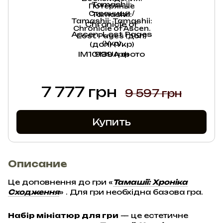
Потеряные
Страници /
Tamashii: Tamashii:
Chronicle of Ascen.
Lost Pages (доп)
(Укр)
999 грн
7 777 грн
9 597 грн
Купить
Описание
Це доповнення до гри
«
Тамашії: Хроніка
Сходження
»
. Для гри необхідна базова гра.
Набір мініатюр для гри
— це естетичне