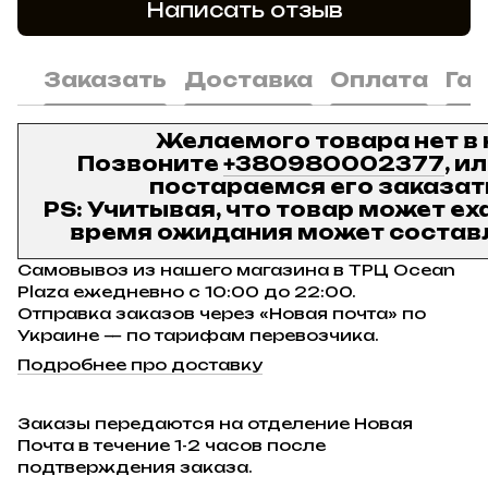
Написать отзыв
Заказать
Доставка
Оплата
Га
Желаемого товара нет в
Позвоните
+380980002377
, и
постараемся его заказат
PS: Учитывая, что товар может ех
время ожидания может составл
Самовывоз из нашего магазина в ТРЦ Ocean
Plaza ежедневно с 10:00 до 22:00.
Отправка заказов через «Новая почта» по
Украине — по тарифам перевозчика.
Подробнее про доставку
Заказы передаются на отделение Новая
Почта в течение 1-2 часов после
подтверждения заказа.