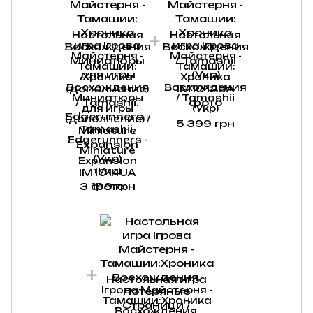
Настольная
Настольная
игра Ігрова
игра Ігрова
Майстерня -
Майстерня -
Тамашии:
Тамашии:
Хроника
Хроника
Восхождения
Восхождения
Миниатюры
/ Tamashii
для игры
(Укр)
(дополнение) /
5 399 грн
Tamashii.
Edgerunners -
Miniature
Expansion
(Укр)
3 199 грн
Настольная игра
Ігрова Майстерня -
Тамашии:Хроника
Восхождения.