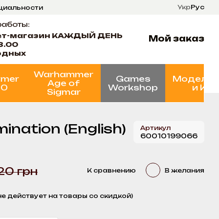
Укр
Рус
нциальности
ти
Состояние проектов
работы:
ет-магазин КАЖДЫЙ ДЕНЬ
Мой заказ
8.00
одных
Warhammer
mer
Games
Моделир
Age of
00
Workshop
и Кр
Sigmar
nation (English)
Артикул
60010199066
20 грн
К сравнению
В желания
не действует на товары со скидкой)