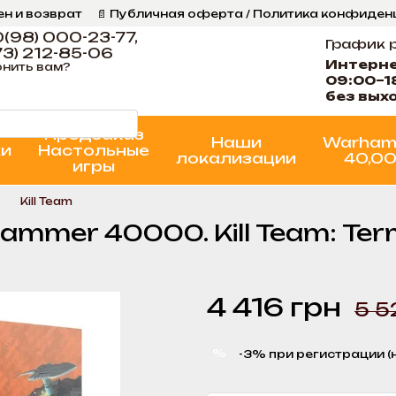
ен и возврат
📄 Публичная оферта / Политика конфиде
ог
📞 Контакты Ігрова Майстерня
Программа Лояльнос
(98) 000-23-77,
График 
3) 212-85-06
Интерн
нить вам?
09:00–1
без вых
Предзаказ
Наши
Warham
ки
Настольные
локализации
40,0
игры
Kill Team
mer 40000. Kill Team: Termi
4 416 грн
5 5
%
-3% при регистрации (