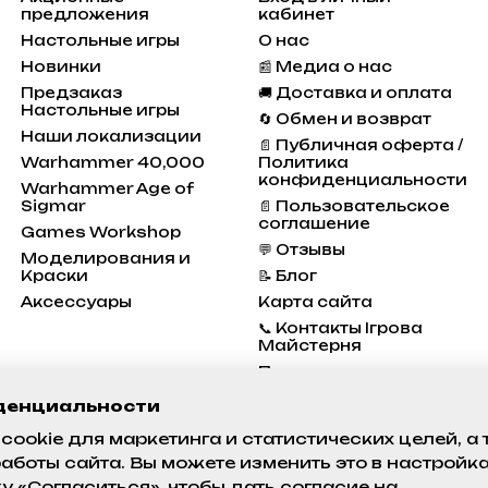
предложения
кабинет
Настольные игры
О нас
Новинки
📰 Медиа о нас
Предзаказ
🚚 Доставка и оплата
Настольные игры
🔄 Обмен и возврат
Наши локализации
📄 Публичная оферта /
Warhammer 40,000
Политика
конфиденциальности
Warhammer Age of
Sigmar
📄 Пользовательское
соглашение
Games Workshop
💬 Отзывы
Моделирования и
Краски
📝 Блог
Аксессуары
Карта сайта
📞 Контакты Ігрова
Майстерня
Программа
Лояльности
денциальности
Состояние проектов
cookie для маркетинга и статистических целей, а
аботы сайта. Вы можете изменить это в настройк
Мы в соцсетях
 «Согласиться», чтобы дать согласие на