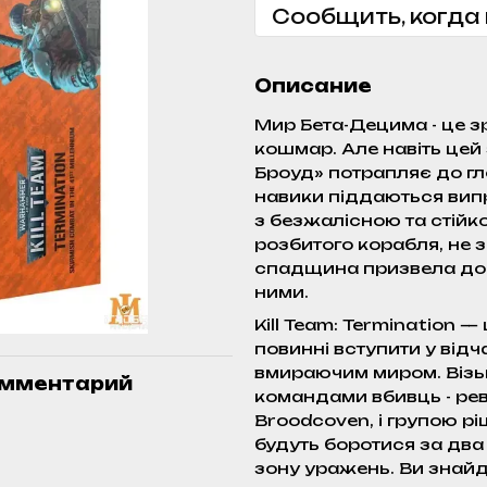
Сообщить, когда
Описание
Мир Бета-Децима - це з
кошмар. Але навіть цей
Броуд» потрапляє до гло
навики піддаються випр
з безжалісною та стійко
розбитого корабля, не 
спадщина призвела до з
ними.
Kill Team: Termination —
повинні вступити у від
вмираючим миром. Візь
омментарий
командами вбивць - ре
Broodcoven, і групою рі
будуть боротися за два
зону уражень. Ви знайдет