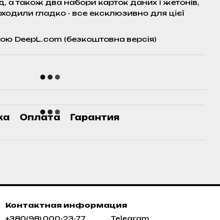
, а також два набори карток даних і жетонів,
оходили гладко - все ексклюзивно для цієї
ою DeepL.com (безкоштовна версія)
ка
Оплата
Гарантия
Контактная информация
+380(98) 000-23-77
Telegram