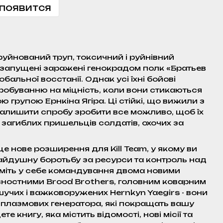
 появится
руйнований труп, токсичний і руйнівний
 запущені заражені генокрадом полк «Братьев
бальної восстанії. Однак усі їхні бойові
обуванню на міцність, коли вони стикаються
ю групою Ернкіна Ягіра. Ці стійкі, що вижили з
залишити спробу зробити все можливо, щоб їх
агиблих пришельців солдатів, охочих за
 це нове розширення для Kill Team, у якому ви
чайдушну боротьбу за ресурси та контроль над
міть у себе командування двома новими
вностними Brood Brothers, головним коварним
шучих і важковоружених Hernkyn Yaegirs - вони
 плазмових генератора, які покращать вашу
е книгу, яка містить відомості, нові місії та