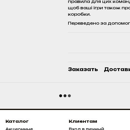
правила для цих команд
щоб ваші ігри також пр
коробки.
Переведено за допомог
Заказать
Достав
Каталог
Клиентам
Акционные
Вход в личный