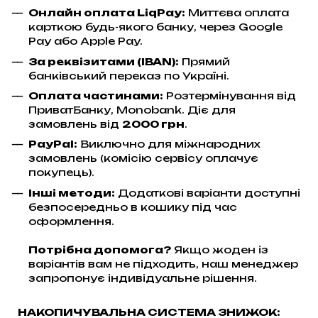
Онлайн оплата LiqPay
:
Миттєва оплата
карткою будь-якого банку, через Google
Pay або Apple Pay.
За реквізитами (IBAN):
Прямий
банківський переказ по Україні.
Оплата частинами:
Розтермінування від
ПриватБанку, Monobank. Діє для
замовлень від
2000 грн
.
PayPal:
Виключно для міжнародних
замовлень (комісію сервісу оплачує
покупець).
Інші методи:
Додаткові варіанти доступні
безпосередньо в кошику під час
оформлення.
Потрібна допомога?
Якщо жоден із
варіантів вам не підходить, наш менеджер
запропонує індивідуальне рішення.
НАКОПИЧУВАЛЬНА СИСТЕМА ЗНИЖОК: