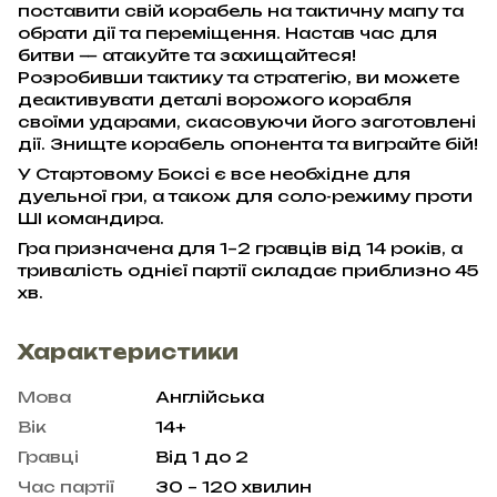
поставити свій корабель на тактичну мапу та
обрати дії та переміщення. Настав час для
битви — атакуйте та захищайтеся!
Розробивши тактику та стратегію, ви можете
деактивувати деталі ворожого корабля
своїми ударами, скасовуючи його заготовлені
дії. Знищте корабель опонента та виграйте бій!
У Стартовому Боксі є все необхідне для
дуельної гри, а також для соло-режиму проти
ШІ командира.
Гра призначена для 1–2 гравців від 14 років, а
тривалість однієї партії складає приблизно 45
хв.
Характеристики
Мова
Англійська
Вік
14+
Гравці
Від 1 до 2
Час партії
30 – 120 хвилин