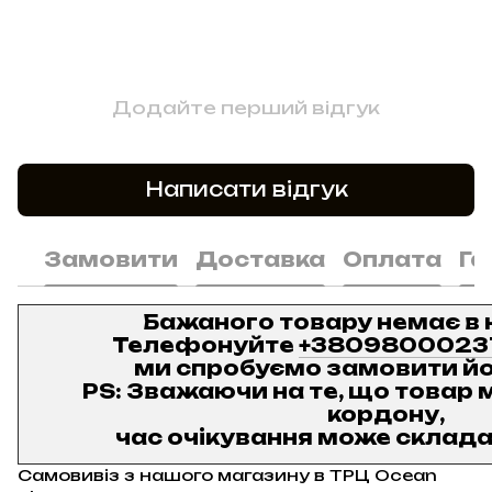
Додайте перший відгук
Написати відгук
Замовити
Доставка
Оплата
Га
Бажаного товару немає в 
Телефонуйте
+3809800023
ми спробуємо замовити йо
PS: Зважаючи на те, що товар м
кордону,
час очікування може складат
Самовивіз з нашого магазину в ТРЦ Ocean