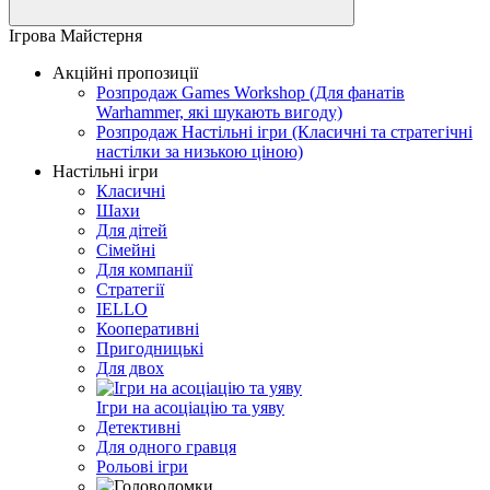
Ігрова Майстерня
Акційні пропозиції
Розпродаж Games Workshop (Для фанатів
Warhammer, які шукають вигоду)
Розпродаж Настільні ігри (Класичні та стратегічні
настілки за низькою ціною)
Настільні ігри
Класичні
Шахи
Для дітей
Сімейні
Для компанії
Стратегії
IELLO
Кооперативні
Пригодницькі
Для двох
Ігри на асоціацію та уяву
Детективні
Для одного гравця
Рольові ігри