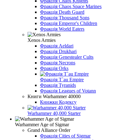
Фракція Chaos Knights
Фракція Chaos Space Marines
Фракція Death Guard
Фракція Thousand Sons
Фракція Emperor's Children
Фракція World Eaters
Xenos Armies
Фракція Aeldari
Фракція Drukhari
Фракція Genestealer Cults
Фракція Necrons
Фракція Orks
Фракція T`au Empire
Фракція Tyranids
Фракція Leagues of Votann
Книги Warhammer 40000
Книжки Кодексу
Warhammer 40,000 Starter
Warhammer Age of Sigmar
Grand Alliance Order
Фракція Cities of Sigmar