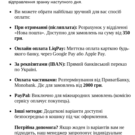
відправлення
зранку наступного дня.
Ви можете обрати найбільш зручний для вас спосіб
оплати:
При отриманні (післяплата):
Розрахунок у відділенні
«Нова пошта». Доступно для замовлень на суму від
350
грн
.
Онлайн оплата LiqPay
:
Миттєва оплата карткою будь-
якого банку, через Google Pay або Apple Pay.
За реквізитами (IBAN):
Прямий банківський переказ
по Україні.
Оплата частинами:
Розтермінування від ПриватБанку,
Monobank. Діє для замовлень від
2000 грн
.
PayPal:
Виключно для міжнародних замовлень (комісію
сервісу оплачує покупець).
Інші методи:
Додаткові варіанти доступні
безпосередньо в кошику під час оформлення.
Потрібна допомога?
Якщо жоден із варіантів вам не
підходить, наш менеджер запропонує індивідуальне