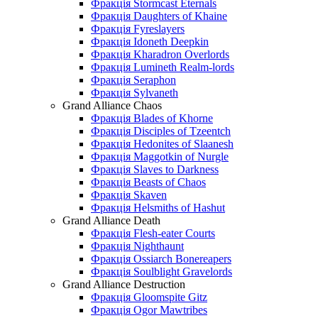
Фракція Stormcast Eternals
Фракція Daughters of Khaine
Фракція Fyreslayers
Фракція Idoneth Deepkin
Фракція Kharadron Overlords
Фракція Lumineth Realm-lords
Фракція Seraphon
Фракція Sylvaneth
Grand Alliance Chaos
Фракція Blades of Khorne
Фракція Disciples of Tzeentch
Фракція Hedonites of Slaanesh
Фракція Maggotkin of Nurgle
Фракція Slaves to Darkness
Фракція Beasts of Chaos
Фракція Skaven
Фракція Helsmiths of Hashut
Grand Alliance Death
Фракція Flesh-eater Courts
Фракція Nighthaunt
Фракція Ossiarch Bonereapers
Фракція Soulblight Gravelords
Grand Alliance Destruction
Фракція Gloomspite Gitz
Фракція Ogor Mawtribes