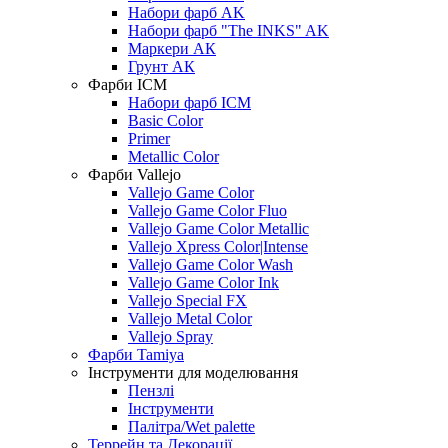
Набори фарб AK
Набори фарб "The INKS" AK
Маркери АК
Грунт АК
Фарби ICM
Набори фарб ICM
Basic Color
Primer
Metallic Color
Фарби Vallejo
Vallejo Game Color
Vallejo Game Color Fluo
Vallejo Game Color Metallic
Vallejo Xpress Color|Intense
Vallejo Game Color Wash
Vallejo Game Color Ink
Vallejo Special FX
Vallejo Metal Color
Vallejo Spray
Фарби Tamiya
Інструменти для моделювання
Пензлі
Інструменти
Палітра/Wet palette
Террейн та Декорації