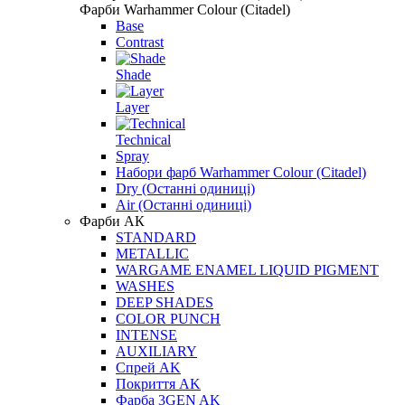
Фарби Warhammer Colour (Citadel)
Base
Contrast
Shade
Layer
Technical
Spray
Набори фарб Warhammer Colour (Citadel)
Dry (Останні одиниці)
Air (Останні одиниці)
Фарби АК
STANDARD
METALLIC
WARGAME ENAMEL LIQUID PIGMENT
WASHES
DEEP SHADES
COLOR PUNCH
INTENSE
AUXILIARY
Спрей AK
Покриття AK
Фарба 3GEN AK