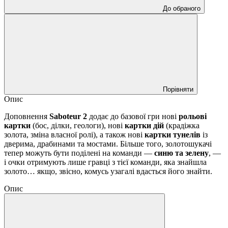
До обраного
Порівняти
Опис
Доповнення
Saboteur 2
додає до базової гри нові
рольові
картки
(бос, ділки, геологи), нові
картки дій
(крадіжка
золота, зміна власної ролі), а також нові
картки тунелів
із
дверима, драбинами та мостами. Більше того, золотошукачі
тепер можуть бути поділені на команди —
синю та зелену
, —
і очки отримують лише гравці з тієї команди, яка знайшла
золото… якщо, звісно, комусь узагалі вдасться його знайти.
Опис