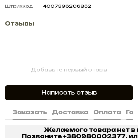
Штрихкод
4007396206852
Отзывы
Добавьте первый отзыв
Написать отзыв
Заказать
Доставка
Оплата
Га
Желаемого товара нет в
Позвоните
+380980002377
, и