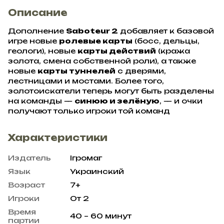
Описание
Дополнение
Saboteur 2
добавляет к базовой
игре новые
ролевые карты
(босс, дельцы,
геологи), новые
карты действий
(кража
золота, смена собственной роли), а также
новые
карты туннелей
с дверями,
лестницами и мостами. Более того,
золотоискатели теперь могут быть разделены
на команды —
синюю и зелёную
, — и очки
получают только игроки той команд
Характеристики
Издатель
Ігромаг
Язык
Украинский
Возраст
7+
Игроки
От 2
Время
40 – 60 минут
партии