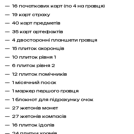
16 початкових карт (по 4 на гравця)
19 карт страху
40 карт предметів
35 карт артефактів
4 двосторонні планшети гравця
15 плиток охоронців
10 плиток рівня 1
6 плиток рівня 2
12 плиток помічників
1 місячний посох
1 маркер першого гравця
1 блокнот для підрахунку очок
27 жетонів монет
27 жетонів компасів
16 плиток ідолів
24 плитки храмів