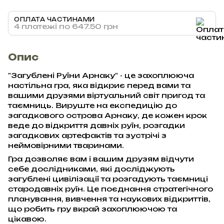
ОПЛАТА ЧАСТИНАМИ
4 платежі по 647.50 грн
Опис
"Загублені Руїни Арнаку" - це захоплююча
настільна гра, яка відкриє перед вами та
вашими друзями віртуальний світ пригод та
таємниць. Вируште на експедицію до
загадкового острова Арнаку, де кожен крок
веде до відкриття давніх руїн, розгадки
загадкових артефактів та зустрічі з
неймовірними тваринами.
Гра дозволяє вам і вашим друзям відчути
себе дослідниками, які досліджують
загублені цивілізації та розгадують таємниці
стародавніх руїн. Це поєднання стратегічного
планування, вивчення та наукових відкриттів,
що робить гру вкрай захоплюючою та
цікавою.