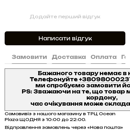
Додайте перший відгук
Написати відгук
Замовити
Доставка
Оплата
Га
Бажаного товару немає в 
Телефонуйте
+3809800023
ми спробуємо замовити йо
PS: Зважаючи на те, що товар м
кордону,
час очікування може складат
Самовивіз з нашого магазину в ТРЦ Ocean
Plaza ЩОДНЯ з 10:00 до 22:00.
Відправлення замовлень через «Нова пошта»