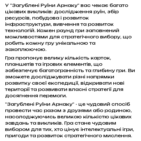
У "Загублені Руїни Арнаку" вас чекає багато
цікавих викликів: дослідження руїн, збір
ресурсів, побудова і розвиток
інфраструктури, вивчення та розвиток
технологій. Кожен раунд гри заповнений
можливостями для стратегічного вибору, що
робить кожну гру унікальною та
захоплюючою.
Гра пропонує велику кількість карток,
планшетів та ігрових елементів, що
забезпечує багатогранність та глибину гри. Ви
зможете досліджувати різні напрямки
розвитку своєї експедиції, відкривати нові
території та розвивати власні стратегії для
досягнення перемоги.
"Загублені Руїни Арнаку" - це чудовий спосіб
провести час разом з друзями або родиною,
насолоджуючись великою кількістю цікавих
завдань та викликів. Гра стане чудовим
вибором для тих, хто цінує інтелектуальні ігри,
пригоди та розвиток стратегічного мислення.