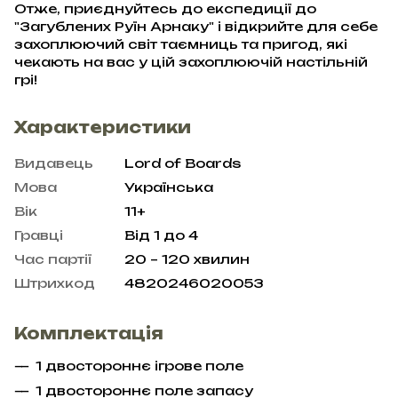
Отже, приєднуйтесь до експедиції до
"Загублених Руїн Арнаку" і відкрийте для себе
захоплюючий світ таємниць та пригод, які
чекають на вас у цій захоплюючій настільній
грі!
Характеристики
Видавець
Lord of Boards
Мова
Українська
Вік
11+
Гравці
Від 1 до 4
Час партії
20 – 120 хвилин
Штрихкод
4820246020053
Комплектація
1 двостороннє ігрове поле
1 двостороннє поле запасу