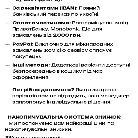
За реквізитами (IBAN):
Прямий
банківський переказ по Україні.
Оплата частинами:
Розтермінування від
ПриватБанку, Monobank. Діє для
замовлень від
2000 грн
.
PayPal:
Виключно для міжнародних
замовлень (комісію сервісу оплачує
покупець).
Інші методи:
Додаткові варіанти доступні
безпосередньо в кошику під час
оформлення.
Потрібна допомога?
Якщо жоден із
варіантів вам не підходить, наш менеджер
запропонує індивідуальне рішення.
НАКОПИЧУВАЛЬНА СИСТЕМА ЗНИЖОК:
Ми пропонуємо Вам найкращі ціни, та
накопичувальні знижки:
3%
після реєстрації!