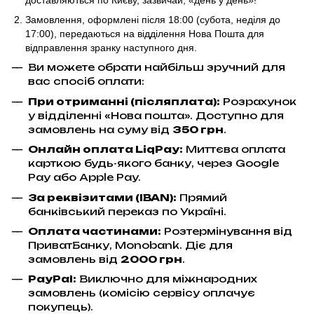
Замовлення, оформлені після 18:00 (субота, неділя до
17:00),
передаються на відділення Нова Пошта для
відправлення
зранку наступного дня.
Ви можете обрати найбільш зручний для
вас спосіб оплати:
При отриманні (післяплата):
Розрахунок
у відділенні «Нова пошта». Доступно для
замовлень на суму від
350 грн
.
Онлайн оплата LiqPay
:
Миттєва оплата
карткою будь-якого банку, через Google
Pay або Apple Pay.
За реквізитами (IBAN):
Прямий
банківський переказ по Україні.
Оплата частинами:
Розтермінування від
ПриватБанку, Monobank. Діє для
замовлень від
2000 грн
.
PayPal:
Виключно для міжнародних
замовлень (комісію сервісу оплачує
покупець).