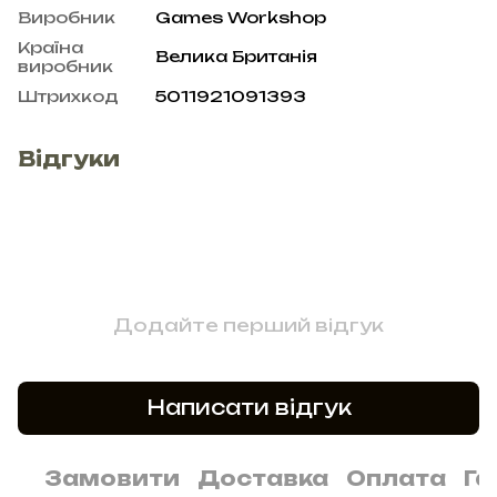
Виробник
Games Workshop
Країна
Велика Британія
виробник
Штрихкод
5011921091393
Відгуки
Додайте перший відгук
Написати відгук
Замовити
Доставка
Оплата
Га