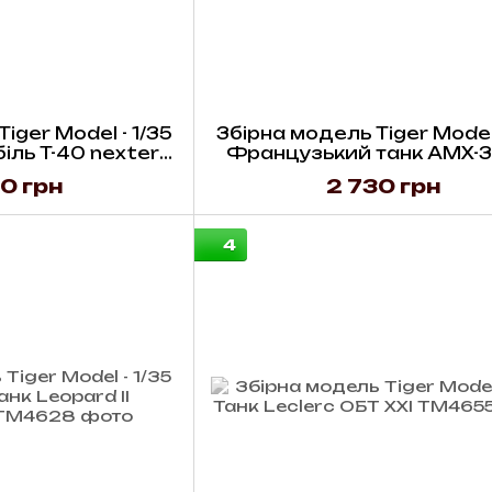
iger Model - 1/35
Збірна модель Tiger Model 
ль T-40 nexter
Французький танк AMX-3
turret
BRENNUS
0 грн
2 730 грн
4