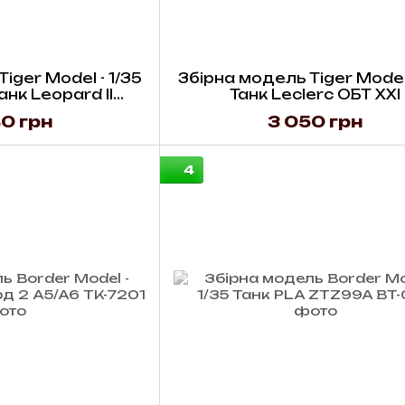
iger Model - 1/35
Збірна модель Tiger Model 
нк Leopard II
Танк Leclerc ОБТ XXI
ution II
0 грн
3 050 грн
4