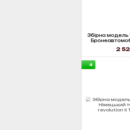
Збірна модель T
Бронеавтомобі
ctas 
2 52
4