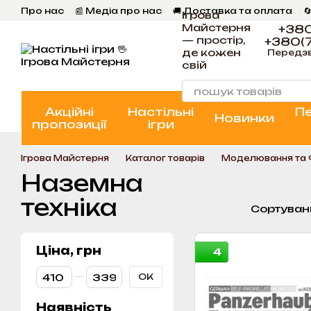
Перейти к основному контенту
Про нас
📰 Медіа про нас
🚚 Доставка та оплата

Ігрова
💬 Відгуки
📝 Блог
📞 Контакти Ігрова Майстерня
Майстерня
+380
— простір,
+380(7
де кожен
Передз
свій
Акційні
Настільні
П
Новинки
пропозиції
ігри
Ігрова Майстерня
Каталог товарів
Моделювання та
Наземна
техніка
Сортуван
Ціна, грн
4
От Ціна, грн
До Ціна, грн
ОК
Наявність