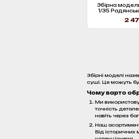
Збірна модель
1/35 Радянськ
With 5 Re
2 47
Збірні моделі наз
суші. Це можуть бу
Чому варто об
Ми використову
точність детале
навіть через баг
Наш асортимент
Від історичних 
колекціонера.