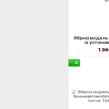
Збірна модель M
із установ
1 36
4