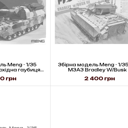
ь Meng - 1/35
Збірна модель Meng - 1/3
охідна гаубиця
M3A3 Bradley W/Busk I
bitze 2000
0 грн
2 400 грн