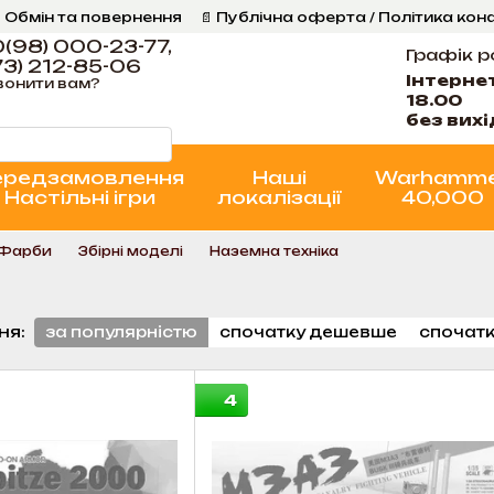
 Обмін та повернення
📄 Публічна оферта / Політика кон
Програма Лояльності
Стан проєктів
(98) 000-23-77,
Графік р
3) 212-85-06
Інтерне
вонити вам?
18.00
без вих
ередзамовлення
Наші
Warhamm
Настільні ігри
локалізації
40,000
 Фарби
Збірні моделі
Наземна техніка
ня:
за популярністю
спочатку дешевше
спочатк
4