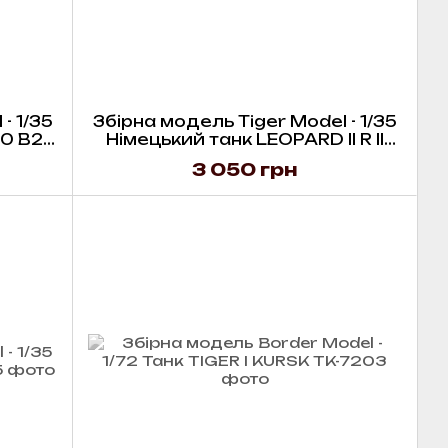
- 1/35
Збірна модель Tiger Model - 1/35
0 B2
Німецький танк LEOPARD II R II
130mm GUN
3 050 грн