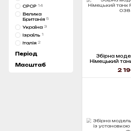
14
СРСР
Велика
5
Британія
3
Україна
1
Ізраїль
2
Італія
Період
Збірна модел
Німецький танк
Масштаб
2 19