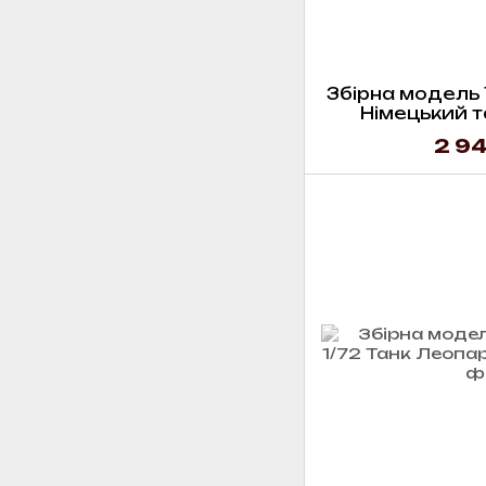
Збірна модель T
Німецький та
revol
2 94