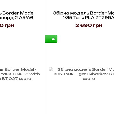
 Border Model -
Збірна модель Border Mo
опард 2 A5/A6
1/35 Танк PLA ZTZ99
0 грн
2 690 грн
4