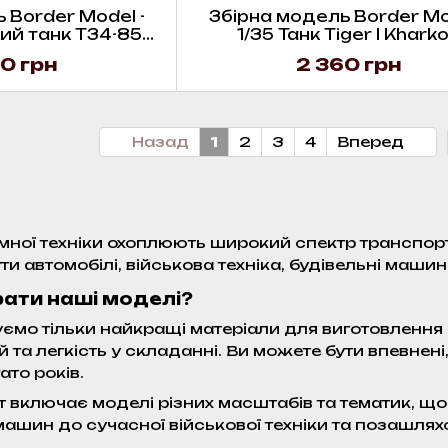
 Border Model -
Збірна модель Border Mo
ий танк T34-85
1/35 Танк Tiger I Khark
sin figure
0 грн
2 360 грн
Назад
1
2
3
4
Вперед
емної техніки охоплюють широкий спектр транспорт
ти автомобілі, військова техніка, будівельні маши
рати наші моделі?
ємо тільки найкращі матеріали для виготовлення 
й та легкість у складанні. Ви можете бути впевнен
ато років.
 включає моделі різних масштабів та тематик, що
машин до сучасної військової техніки та позашляхо