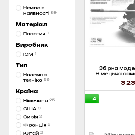
Немає в
69
наявності
Матеріал
1
Пластик
Виробник
1
ICM
Тип
Збірна модел
Німецька сам
Наземна
Panzerhau
69
техніка
3 23
Країна
4
25
Німечина
9
США
2
Сирія
5
Франція
2
Китай