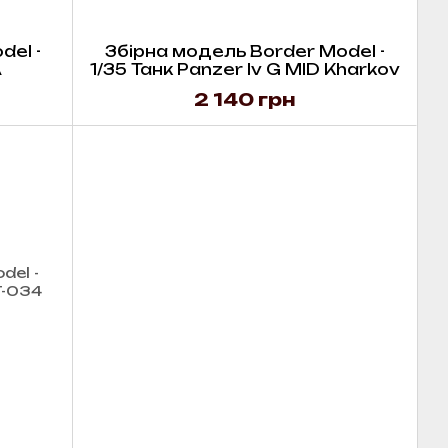
del -
Збірна модель Border Model -
A
1/35 Танк Panzer Iv G MID Kharkov
2 140 грн