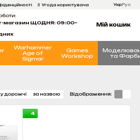
Укр
Рус
фіденційності
📄 Угода користувача
оботи:
т-магазин ЩОДНЯ: 09:00–
Мій кошик
ідних
Warhammer
er
Games
Моделюва
Age of
Workshop
та Фарб
Sigmar
Відображення:
у дорожчі
за назвою
4