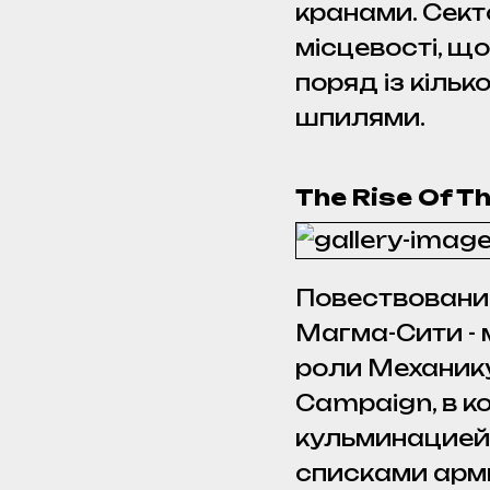
кранами. Сект
місцевості, що
поряд із кільк
шпилями.
The Rise Of 
Повествование
Магма-Сити -
роли Механику
Campaign, в к
кульминацией 
списками арм