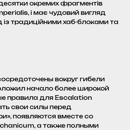
 десятки окремих фрагментів
erialis, і має чудовий вигляд
яд із традиційними хаб-блоками та
 сосредоточены вокруг гибели
положил начало более широкой
е правила для Escalation
ать свои силы перед
и», появляются вместе со
chanicum, а также полными