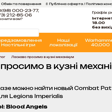
 Обмін та повернення
📄 Публічна оферта / Політика кон
Програма Лояльності
Стан проєктів
(98) 000-23-77,
Графік р
3) 212-85-06
Інтерне
вонити вам?
18.00
без вих
ередзамовлення
Наші
Warhamm
Настільні ігри
локалізації
40,000
Блог
Ласкаво просимо в кузні механікум
просимо в кузні механ
азе можно найти новый Combat Patro
я Legions Imperialis
: Blood Angels