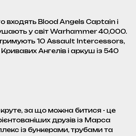
 входять Blood Angels Captain і
ирушають у світ Warhammer 40,000.
римують 10 Assault Intercessors,
Кривавих Ангелів і аркуш із 540
 круте, за що можна битися - це
орієнтованіших друзів із Марса
лекс із бункерами, трубами та