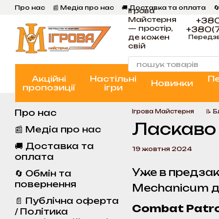
Перейти к основному контенту
Про нас
📰 Медіа про нас
🚚 Доставка та оплата

Ігрова
💬 Відгуки
📝 Блог
📞 Контакти Ігрова Майстерня
Майстерня
+380
— простір,
+380(7
де кожен
Передз
свій
Акційні
Настільні
П
Новинки
пропозиції
ігри
Про нас
Ігрова Майстерня
📝 
Ласкаво 
📰 Медіа про нас
🚚 Доставка та
19 жовтня 2024
оплата
Уже в предзак
🔄 Обмін та
повернення
Mechanicum дл
📄 Публічна оферта
Combat Patrol
/ Політика