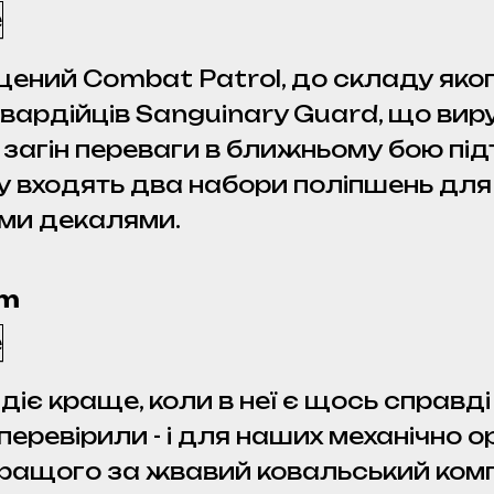
ений Combat Patrol, до складу якого
 гвардійців Sanguinary Guard, що в
загін переваги в ближньому бою підт
у входять два набори поліпшень для 
ми декалями.
um
іє краще, коли в неї є щось справді
перевірили - і для наших механічно 
кращого за жвавий ковальський комп