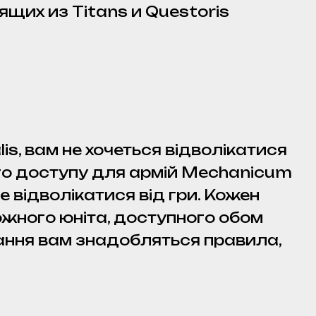
щих из Titans и Questoris
lis, вам не хочеться відволікатися
кого доступу для армій Mechanicum
 відволікатися від гри. Кожен
ожного юніта, доступного обом
тання вам знадобляться правила,