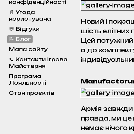
конфіденційності
📄 Угода
користувача
Новий і покращ
💬 Відгуки
шість елітних
📝 Блог
Цей потужний 
Мапа сайту
а до комплект
індивідуальни
📞 Контакти Ігрова
Майстерня
Програма
Manufactor
Лояльності
Стан проєктів
Армія завжди д
правда, ми це 
немає нічого 