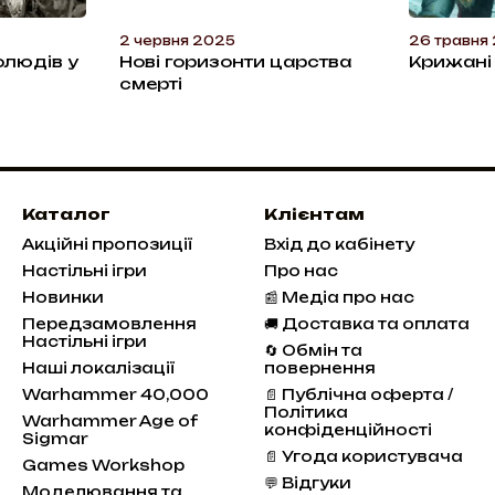
2 червня 2025
26 травня
олюдів у
Нові горизонти царства
Крижані 
смерті
Каталог
Клієнтам
Акційні пропозиції
Вхід до кабінету
Настільні ігри
Про нас
Новинки
📰 Медіа про нас
Передзамовлення
🚚 Доставка та оплата
Настільні ігри
🔄 Обмін та
Наші локалізації
повернення
Warhammer 40,000
📄 Публічна оферта /
Політика
Warhammer Age of
конфіденційності
Sigmar
📄 Угода користувача
Games Workshop
💬 Відгуки
Моделювання та