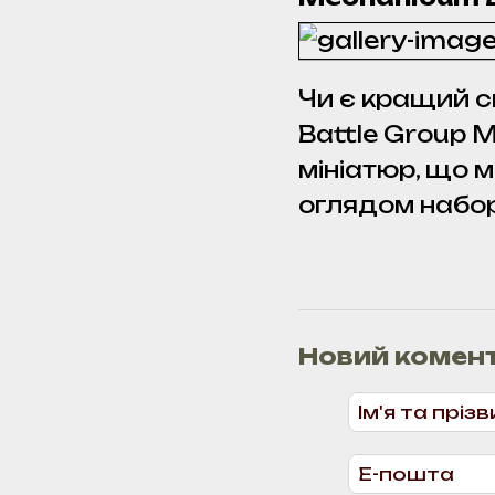
Чи є кращий с
Battle Group M
мініатюр, що м
оглядом набор
Новий комен