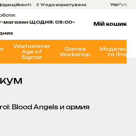
Укр
Рус
фіденційності
📄 Угода користувача
оботи:
т-магазин ЩОДНЯ: 09:00–
Мій кошик
ідних
Warhammer
er
Games
Моделюва
Age of
Workshop
та Фарб
Sigmar
ікум
l: Blood Angels и армия