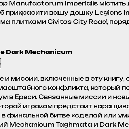
ор Manufactorum Imperialis містить
б прикрасити вашу дошку Legions Imp
ома плитками Civitas City Road, пор
The Dark Mechanicum
 и миссии, включенные в эту книгу,
 масштабного конфликта, который 
м в Ереси. Связанные миссии и новы
оторой игрокам предстоит наращив
в финальной битве «сделай или умр
ий Mechanicum Taghmata и Dark Me