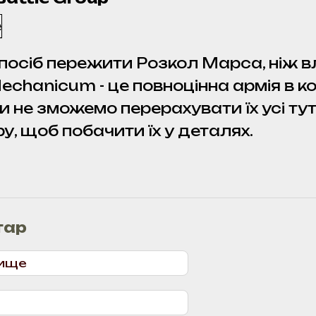
посіб пережити Розкол Марса, ніж в
echanicum - це повноцінна армія в кор
и не зможемо перерахувати їх усі ту
у, щоб побачити їх у деталях.
тар