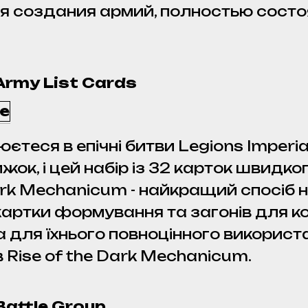
 создания армий, полностью состоя
rmy List Cards
єтеся в епічні битви Legions Imperia
ижок, і цей набір із 32 карток швид
rk Mechanicum - найкращий спосіб не
 картки формування та загонів для к
а для їхнього повноцінного викорис
 Rise of the Dark Mechanicum.
attle Group