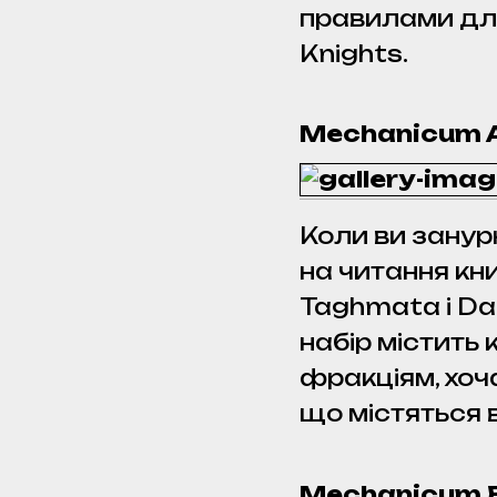
правилами для
Knights.
Mechanicum A
Коли ви занурю
на читання кн
Taghmata і Da
набір містить
фракціям, хоч
що містяться в
Mechanicum B