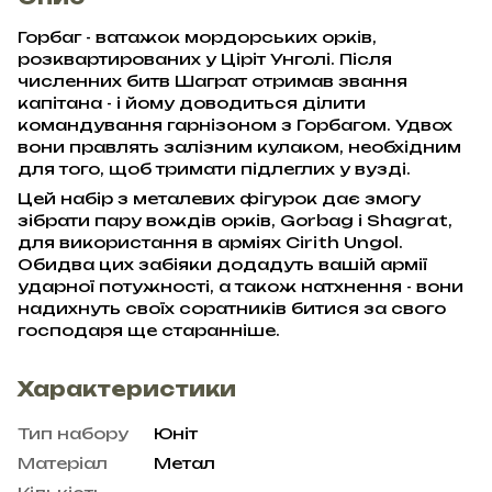
Горбаг - ватажок мордорських орків,
розквартированих у Ціріт Унголі. Після
численних битв Шаграт отримав звання
капітана - і йому доводиться ділити
командування гарнізоном з Горбагом. Удвох
вони правлять залізним кулаком, необхідним
для того, щоб тримати підлеглих у вузді.
Цей набір з металевих фігурок дає змогу
зібрати пару вождів орків, Gorbag і Shagrat,
для використання в арміях Cirith Ungol.
Обидва цих забіяки додадуть вашій армії
ударної потужності, а також натхнення - вони
надихнуть своїх соратників битися за свого
господаря ще старанніше.
Характеристики
Тип набору
Юніт
Матеріал
Метал