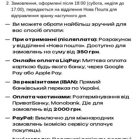
Замовлення, оформлені після 18:00 (субота, неділя до
17:00),
передаються на відділення Нова Пошта для
відправлення
зранку наступного дня.
Ви можете обрати найбільш зручний для
вас спосіб оплати:
При отриманні (післяплата):
Розрахунок
у відділенні «Нова пошта». Доступно для
замовлень на суму від
350 грн
.
Онлайн оплата LiqPay
:
Миттєва оплата
карткою будь-якого банку, через Google
Pay або Apple Pay.
За реквізитами (IBAN):
Прямий
банківський переказ по Україні.
Оплата частинами:
Розтермінування від
ПриватБанку, Monobank. Діє для
замовлень від
2000 грн
.
PayPal:
Виключно для міжнародних
замовлень (комісію сервісу оплачує
покупець).