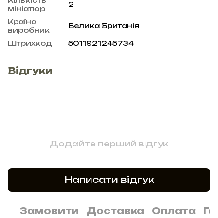
Кількість
2
мініатюр
Країна
Велика Британія
виробник
Штрихкод
5011921245734
Відгуки
Додайте перший відгук
Написати відгук
Замовити
Доставка
Оплата
Га