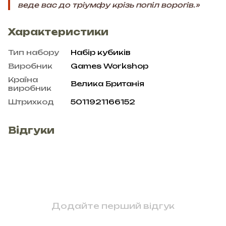
веде вас до тріумфу крізь попіл ворогів.»
Характеристики
Тип набору
Набір кубиків
Виробник
Games Workshop
Країна
Велика Британія
виробник
Штрихкод
5011921166152
Відгуки
Додайте перший відгук