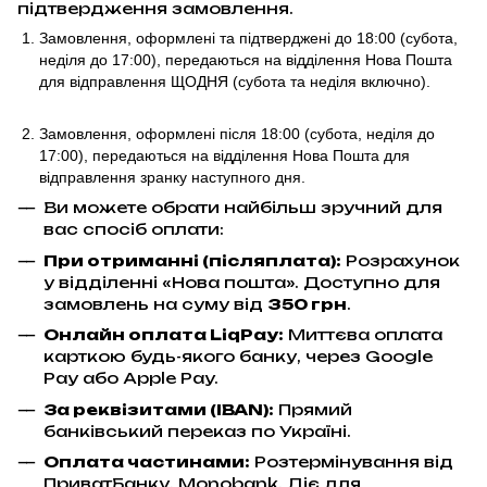
підтвердження замовлення.
Замовлення, оформлені та підтверджені до 18:00
(субота,
неділя до 17:00)
, передаються на відділення Нова Пошта
для відправлення ЩОДНЯ (субота та неділя включно).
Замовлення, оформлені після 18:00 (субота, неділя до
17:00),
передаються на відділення Нова Пошта для
відправлення
зранку наступного дня.
Ви можете обрати найбільш зручний для
вас спосіб оплати:
При отриманні (післяплата):
Розрахунок
у відділенні «Нова пошта». Доступно для
замовлень на суму від
350 грн
.
Онлайн оплата LiqPay
:
Миттєва оплата
карткою будь-якого банку, через Google
Pay або Apple Pay.
За реквізитами (IBAN):
Прямий
банківський переказ по Україні.
Оплата частинами:
Розтермінування від
ПриватБанку, Monobank. Діє для