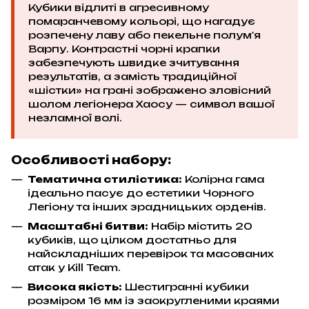
Кубики відлиті в агресивному
помаранчевому кольорі, що нагадує
розпечену лаву або пекельне полум'я
Варпу. Контрастні чорні крапки
забезпечують швидке зчитування
результатів, а замість традиційної
«шістки» на грані зображено зловісний
шолом легіонера Хаосу — символ вашої
незламної волі.
Особливості набору:
Тематична стилістика:
Колірна гама
ідеально пасує до естетики Чорного
Легіону та інших зрадницьких орденів.
Масштабні битви:
Набір містить 20
кубиків, що цілком достатньо для
найскладніших перевірок та масованих
атак у Kill Team.
Висока якість:
Шестигранні кубики
розміром 16 мм із заокругленими краями