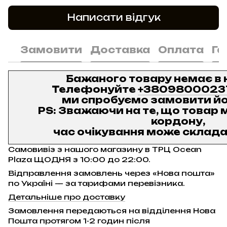
Написати відгук
Замовити
Доставка
Оплата
Га
Бажаного товару немає в 
Телефонуйте
+3809800023
ми спробуємо замовити йо
PS: Зважаючи на те, що товар м
кордону,
час очікування може складат
Самовивіз з нашого магазину в ТРЦ Ocean
Plaza ЩОДНЯ з 10:00 до 22:00.
Відправлення замовлень через «Нова пошта»
по Україні — за тарифами перевізника.
Детальніше про доставку
Замовлення передаються на відділення Нова
Пошта протягом 1-2 годин після