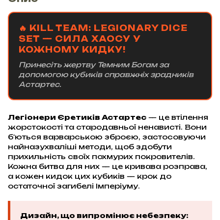
🔥 KILL TEAM: LEGIONARY DICE
SET — СИЛА ХАОСУ У
КОЖНОМУ КИДКУ!
Принесіть жертву Темним Богам за
допомогою кубиків справжніх зрадників
Астартес.
Легіонери Єретиків Астартес
— це втілення
жорстокості та стародавньої ненависті. Вони
б'ються варварською зброєю, застосовуючи
найназухваліші методи, щоб здобути
прихильність своїх похмурих покровителів.
Кожна битва для них — це кривава розправа,
а кожен кидок цих кубиків — крок до
остаточної загибелі Імперіуму.
Дизайн, що випромінює небезпеку: