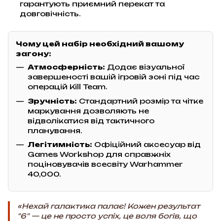
гарантують приємний перекат та
довговічність.
Чому цей набір необхідний вашому
загону:
Атмосферність:
Додає візуальної
завершеності вашій ігровій зоні під час
операцій Kill Team.
Зручність:
Стандартний розмір та чітке
маркування дозволяють не
відволікатися від тактичного
планування.
Легітимність:
Офіційний аксесуар від
Games Workshop для справжніх
поціновувачів всесвіту Warhammer
40,000.
«Нехай галактика палає! Кожен результат
"6" — це не просто успіх, це воля богів, що