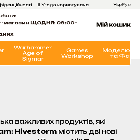
Укр
Рус
фіденційності
📄 Угода користувача
оботи:
т-магазин ЩОДНЯ: 09:00–
Мій кошик
ідних
Warhammer
er
Games
Моделюва
Age of
Workshop
та Фарб
Sigmar
ька важливих продуктів, які
Team: Hivestorm
містить дві нові