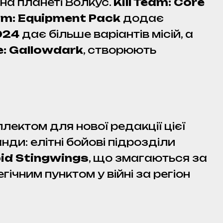
на планеті Волкус.
Kill Team: Core
eam: Equipment Pack
додає
024
дає більше варіантів місій, а
e: Gallowdark
, створюють
лектом для нової редакції цієї
нди: елітні бойові підрозділи
id Stingwings
, що змагаються за
ічним пунктом у війні за регіон