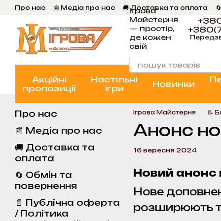
Перейти к основному контенту
Про нас
📰 Медіа про нас
🚚 Доставка та оплата

Ігрова
💬 Відгуки
📝 Блог
📞 Контакти Ігрова Майстерня
Майстерня
+380
— простір,
+380(7
де кожен
Передз
свій
Акційні
Настільні
П
Новинки
пропозиції
ігри
Про нас
Ігрова Майстерня
📝 
Анонс но
📰 Медіа про нас
🚚 Доставка та
16 вересня 2024
оплата
Новий анонс
🔄 Обмін та
повернення
Нове доповнен
📄 Публічна оферта
розширюють та
/ Політика