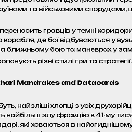
руїнами та військовими спорудами, 
переносить гравців у темні коридори 
 корабля, де бої відбуваються у вуз
а ближньому бою та маневрах у зам
опонують різні стилі гри та стратегії.
ukhari Mandrakes and Datacards
ть, найзліші хлопці з усіх друхарійців
найбільш злу фракцію в 41-му тисячо
дарі, які ховаються в найогиднішому