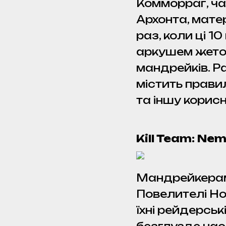
Комморраг, ча
Архонта, матер
раз, коли ці 1
аркушем жетоні
мандрейків. Р
містить прави
та іншу корис
Kill Team: Ne
Мандрейкерам
Повелителі Ноч
їхні рейдерськ