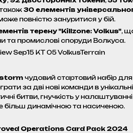
ку
,
92 двосторонніх токени
,
55 то
а також
30 елементів універсальн
може повністю зануритися у бій.
ментів терену "Killzone: Volkus"
, щ
ни та промислові споруди Волкуса.
vestorm
чудовий стартовий набір для 
рати за дві нові команди в унікальній
ичні битви, гнучкість у налаштуванні б
е більш динамічною та насиченою.
proved Operations Card Pack 2024