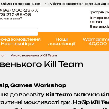
 Обмін та повернення
📄 Публічна оферта / Політика кон
Програма Лояльності
Стан проєктів
(98) 000-23-77,
Графік р
3) 212-85-06
Інтерне
вонити вам?
18.00
без вих
ередзамовлення
Наші
Warhamm
Настільні ігри
локалізації
40,000
Блог
Анонс новенького Kill Team
венького Kill Team
 від Games Workshop
ня до всесвіту
Kill Team
включає кіл
ктичні можливості гри. Набір
Kill 