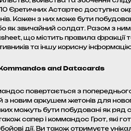
ильство, вбивства та збочення сліду
 10 Єретичних Астартес доступна окр
ів. Кожен з них може бути побудован
або як звичайний солдат. Разом з н
asheet, що містить правила фракції 
тивників та іншу корисну інформацію
rk Kommandos and Datacards
омандос повертається з попереднього 
 з новим аркушем жетонів для новог
 яких можуть бути побудовані як ряд 
акож сапер і коммандос Грот, які го
 бойові дії. Ви також отримуєте уні