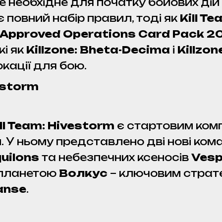
е необхідне для початку бойових дій 
 повний набір правил, тоді як
Kill T
Approved Operations Card Pack 2
кі як
Killzone: Bheta-Decima
і
Killzon
окації для бою.
vestorm
ill Team: Hivestorm
є стартовим комп
. У ньому представлено дві нові кома
uilons
та небезпечних ксеносів
Vesp
 планетою
Волкус
– ключовим стратег
anse
.