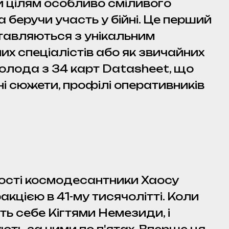
и цілям особливо сміливого
 беручи участь у бійні. Це перший
оставляються з унікальним
их спеціалістів або як звичайних
олода з 34 карт Datasheet, що
і сюжети, профілі оперативників
ості космодесантники Хаосу
акцією в 41-му тисячолітті. Коли
ть себе Кігтями Немезиди, і