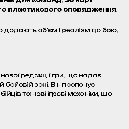
кенів для команд
,
36 карт
ого пластикового спорядження
.
о додають об’єм і реалізм до бою,
нової редакції гри, що надає
 бойовій зоні. Він пропонує
ійців та нові ігрові механіки, що