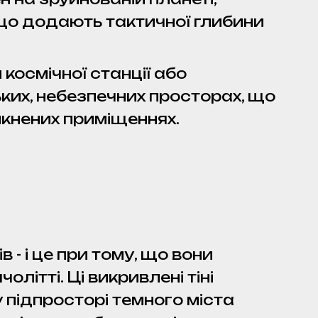
що додають тактичної глибини
космічної станції або
ьких, небезпечних просторах, що
кнених приміщеннях.
 - і це при тому, що вони
літті. Ці викривлені тіні
 підпросторі темного міста