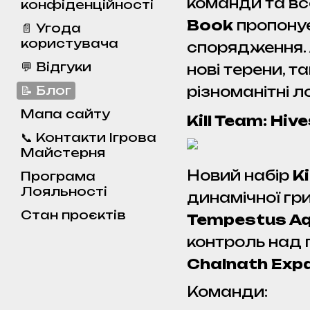
команди та вс
конфіденційності
Book
пропонує
📄 Угода
користувача
спорядження.
💬 Відгуки
нові терени, та
📝 Блог
різноманітні л
Мапа сайту
Kill Team: Hi
📞 Контакти Ігрова
Майстерня
Новий набір
K
Програма
Лояльності
динамічної гри
Стан проєктів
Tempestus Aq
контроль над
Chalnath Exp
Команди: