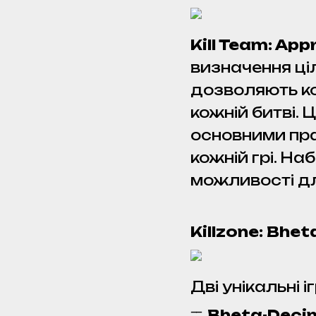
Kill Team: Ap
визначення ціл
дозволяють ком
кожній битві. 
основними пра
кожній грі. На
можливості дл
Killzone: Bhe
Дві унікальні 
Bheta-Deci