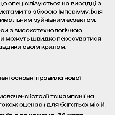
що спеціалізуються на висадці з
атами та зброєю Імперіуму. Їхня
аксимальним руйнівним ефектом.
оси з високотехнологічною
ни можуть швидко пересуватися
авдяки своїм крилам.
лені основні правила нової
исвячена історії та кампанії на
також сценарії для багатьох місій.