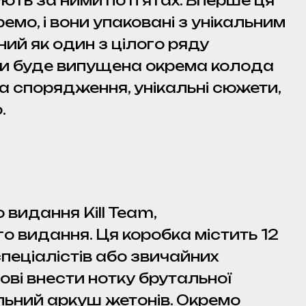
ють за ними по п'ятах. Вперше ця
емо, і вони упаковані з унікальним
ий як один з цілого ряду
ими буде випущена окрема колода
та спорядження, унікальні сюжети,
.
видання Kill Team,
о видання. Ця коробка містить 12
спеціалістів або звичайних
тові внести нотку брутальної
кальний аркуш жетонів. Окремо