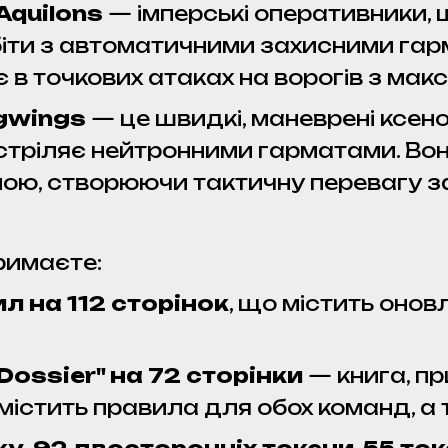
Aquilons
— імперські оперативники, 
біти з автоматичними захисними гарм
ає в точкових атаках на ворогів з м
ngwings
— це швидкі, маневрені ксен
стріляє нейтронними гарматами. Во
ою, створюючи тактичну перевагу з
тримаєте:
л на 112 сторінок
, що містить онов
Dossier" на 72 сторінки
— книга, пр
 містить правила для обох команд, а 