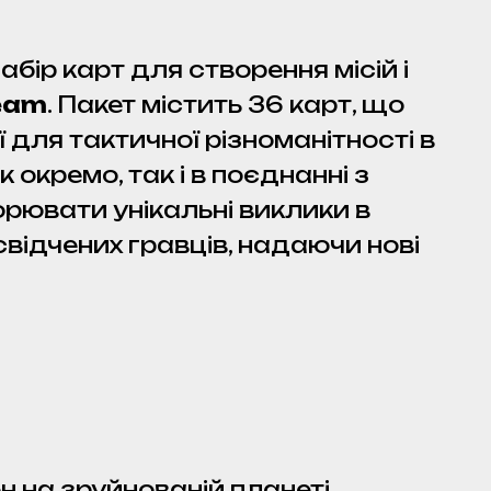
абір карт для створення місій і
Team
. Пакет містить 36 карт, що
 для тактичної різноманітності в
 окремо, так і в поєднанні з
ювати унікальні виклики в
освідчених гравців, надаючи нові
 на зруйнованій планеті,