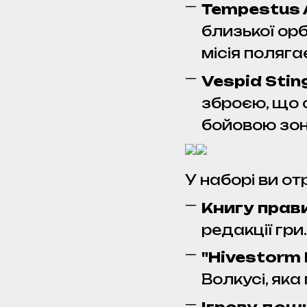
Tempestus 
близької ор
місія поляг
Vespid Sti
зброєю, що 
бойовою зон
У наборі ви о
Книгу прави
редакції гри.
"Hivestorm 
Волкусі, яка