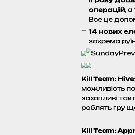
Ігрову дош
операцій
, 
Все це допо
14 нових еле
зокрема руї
Kill Team: Hi
можливість пог
захопливі такт
роблять гру щ
Kill Team: Ap