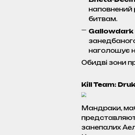
наповнений 
битвам.
Gallowdark
занедбаного
наголошує н
Обидві зони пр
Kill Team: Dr
Мандраки, мабу
представляють 
занепалих Аел