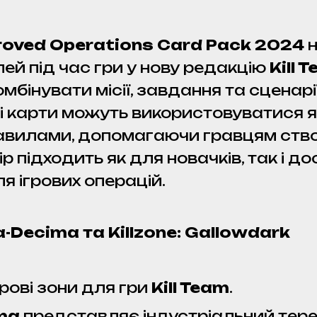
proved Operations Card Pack 2024
н
ей під час гри у нову редакцію
Kill 
бінувати місії, завдання та сценарії
Ці карти можуть використовуватися як
вилами, допомагаючи гравцям створ
бір підходить як для новачків, так і д
я ігрових операцій.
ta-Decima
та
Killzone: Gallowdark
ігрові зони для гри
Kill Team
.
ma
представляє індустріальний терен