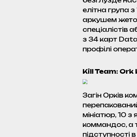
безглузде нас
елітна група з
аркушем жетон
спеціалістів 
з 34 карт Dat
профілі опера
Kill Team: O
Загін Орків к
перепакований
мініатюр, 10 з
коммандос, а т
підступності в