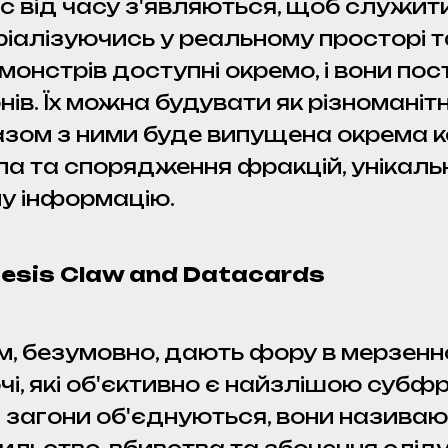
с від часу з'являються, щоб служит
іалізуючись у реальному просторі та
0 монстрів доступні окремо, і вони п
в. Їх можна будувати як різноманітн
азом з ними буде випущена окрема к
ла та спорядження фракцій, унікальн
ну інформацію.
mesis Claw and Datacards
, безумовно, дають фору в мерзенн
і, які об'єктивно є найзлішою субфр
і загони об'єднуються, вони називаю