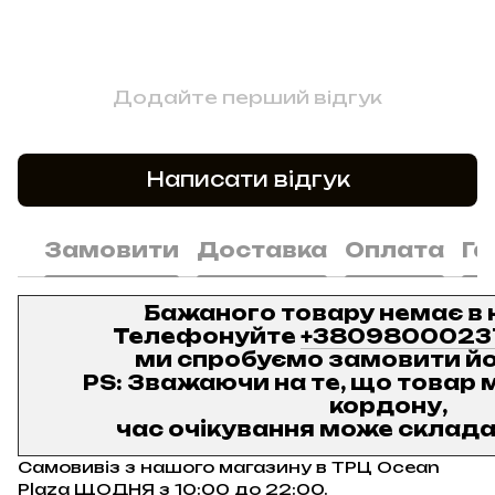
Додайте перший відгук
Написати відгук
Замовити
Доставка
Оплата
Га
Бажаного товару немає в 
Телефонуйте
+3809800023
ми спробуємо замовити йо
PS: Зважаючи на те, що товар м
кордону,
час очікування може складат
Самовивіз з нашого магазину в ТРЦ Ocean
Plaza ЩОДНЯ з 10:00 до 22:00.