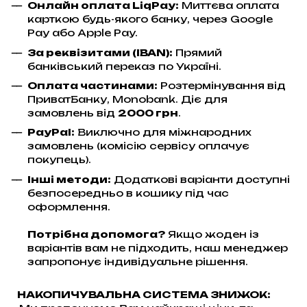
Онлайн оплата LiqPay
:
Миттєва оплата
карткою будь-якого банку, через Google
Pay або Apple Pay.
За реквізитами (IBAN):
Прямий
банківський переказ по Україні.
Оплата частинами:
Розтермінування від
ПриватБанку, Monobank. Діє для
замовлень від
2000 грн
.
PayPal:
Виключно для міжнародних
замовлень (комісію сервісу оплачує
покупець).
Інші методи:
Додаткові варіанти доступні
безпосередньо в кошику під час
оформлення.
Потрібна допомога?
Якщо жоден із
варіантів вам не підходить, наш менеджер
запропонує індивідуальне рішення.
НАКОПИЧУВАЛЬНА СИСТЕМА ЗНИЖОК: