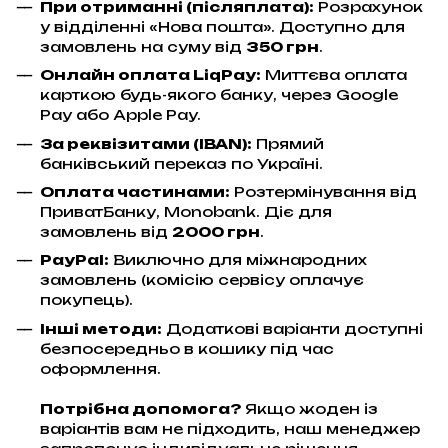
При отриманні (післяплата):
Розрахунок
у відділенні «Нова пошта». Доступно для
замовлень на суму від
350 грн
.
Онлайн оплата LiqPay
:
Миттєва оплата
карткою будь-якого банку, через Google
Pay або Apple Pay.
За реквізитами (IBAN):
Прямий
банківський переказ по Україні.
Оплата частинами:
Розтермінування від
ПриватБанку, Monobank. Діє для
замовлень від
2000 грн
.
PayPal:
Виключно для міжнародних
замовлень (комісію сервісу оплачує
покупець).
Інші методи:
Додаткові варіанти доступні
безпосередньо в кошику під час
оформлення.
Потрібна допомога?
Якщо жоден із
варіантів вам не підходить, наш менеджер