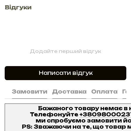
Відгуки
Додайте перший відгук
Написати відгук
Замовити
Доставка
Оплата
Га
Бажаного товару немає в 
Телефонуйте
+3809800023
ми спробуємо замовити йо
PS: Зважаючи на те, що товар м