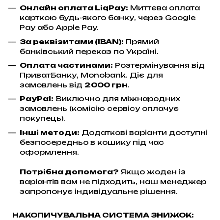
Онлайн оплата LiqPay
:
Миттєва оплата
карткою будь-якого банку, через Google
Pay або Apple Pay.
За реквізитами (IBAN):
Прямий
банківський переказ по Україні.
Оплата частинами:
Розтермінування від
ПриватБанку, Monobank. Діє для
замовлень від
2000 грн
.
PayPal:
Виключно для міжнародних
замовлень (комісію сервісу оплачує
покупець).
Інші методи:
Додаткові варіанти доступні
безпосередньо в кошику під час
оформлення.
Потрібна допомога?
Якщо жоден із
варіантів вам не підходить, наш менеджер
запропонує індивідуальне рішення.
НАКОПИЧУВАЛЬНА СИСТЕМА ЗНИЖОК: