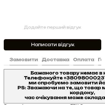
Додайте перший відгук
Написати відгук
Замовити
Доставка
Оплата
Га
Бажаного товару немає в 
Телефонуйте
+3809800023
ми спробуємо замовити йо
PS: Зважаючи на те, що товар м
кордону,
час очікування може складат