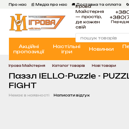
Перейти к основному контенту
Про нас
📰 Медіа про нас
🚚 Доставка та оплата

Ігрова
💬 Відгуки
📝 Блог
📞 Контакти Ігрова Майстерня
Майстерня
+380
— простір,
+380(7
де кожен
Передз
свій
Акційні
Настільні
П
Новинки
пропозиції
ігри
Ігрова Майстерня
Каталог товарів
Нові товари
Паззл IELLO-Puzzle - PUZ
FIGHT
Немає в наявності
Написати відгук