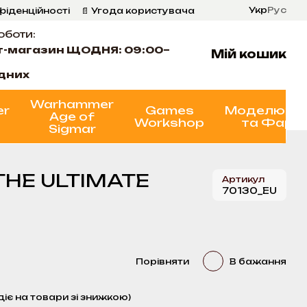
Укр
Рус
фіденційності
📄 Угода користувача
оботи:
т-магазин ЩОДНЯ: 09:00–
Мій кошик
ідних
Warhammer
er
Games
Моделюва
Age of
Workshop
та Фарб
Sigmar
 THE ULTIMATE
Артикул
70130_EU
Порівняти
В бажання
діє на товари зі знижкою)