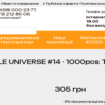
 Обмін та повернення
📄 Публічна оферта / Політика кон
Програма Лояльності
Стан проєктів
(98) 000-23-77,
Графік р
3) 212-85-06
Інтерне
вонити вам?
18.00
без вих
ередзамовлення
Наші
Warhamm
Настільні ігри
локалізації
40,000
ZLE UNIVERSE #14 - 1000pcs:
305 грн
%
-3% при реєстрації (не 