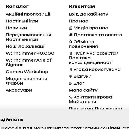
Каталог
Клієнтам
Акційні пропозиції
Вхід до кабінету
Настільні ігри
Про нас
Новинки
📰 Медіа про нас
Передзамовлення
🚚 Доставка та оплата
Настільні ігри
🔄 Обмін та
Наші локалізації
повернення
Warhammer 40,000
📄 Публічна оферта /
Політика
Warhammer Age of
конфіденційності
Sigmar
📄 Угода користувача
Games Workshop
💬 Відгуки
Моделювання та
Фарби
📝 Блог
Аксесуари
Мапа сайту
📞 Контакти Ігрова
Майстерня
Програма Лояльності
Стан проєктів
ційність
 cookie для маркетингу та статистичних цілей, а
Ми в соцмережах