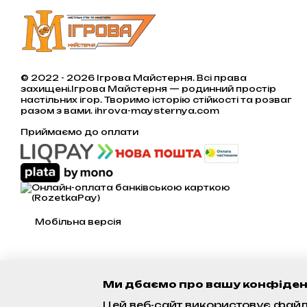
© 2022 - 2026 Ігрова Майстерня. Всі права
захищені.Ігрова Майстерня — родинний простір
настільних ігор. Творимо історію стійкості та розваг
разом з вами. ihrova-maysternya.com
Приймаємо до оплати
Мобільна версія
Ми дбаємо про вашу конфіден
Цей веб-сайт використовує файли