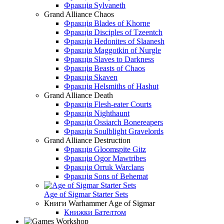
Фракція Sylvaneth
Grand Alliance Chaos
Фракція Blades of Khorne
Фракція Disciples of Tzeentch
Фракція Hedonites of Slaanesh
Фракція Maggotkin of Nurgle
Фракція Slaves to Darkness
Фракція Beasts of Chaos
Фракція Skaven
Фракція Helsmiths of Hashut
Grand Alliance Death
Фракція Flesh-eater Courts
Фракція Nighthaunt
Фракція Ossiarch Bonereapers
Фракція Soulblight Gravelords
Grand Alliance Destruction
Фракція Gloomspite Gitz
Фракція Ogor Mawtribes
Фракція Orruk Warclans
Фракція Sons of Behemat
Age of Sigmar Starter Sets
Книги Warhammer Age of Sigmar
Книжки Бателтом