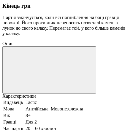
Кінець гри
Партія закінчується, коли всі поглиблення на боці гравця
порожні. Його противник переносить позосталі камені з
лунок до свого калаху. Перемагає той, у кого більше каменів
у калаху.
Опис
Характеристики
Видавець
Tactic
Мова
Англійська, Мовонезалежна
Вік
8+
Гравці
Для 2
Час партії
20 – 60 хвилин