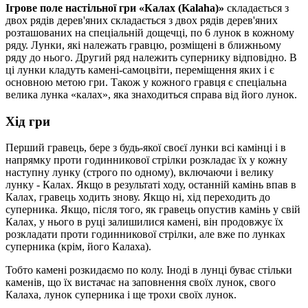
Ігрове поле настільної гри «Калах (Kalaha)»
складається з
двох рядів дерев'яних складається з двох рядів дерев'яних
розташованих на спеціальній дощечці, по 6 лунок в кожному
ряду. Лунки, які належать гравцю, розміщені в ближньому
ряду до нього. Другий ряд належить супернику відповідно. В
ці лунки кладуть камені-самоцвіти, переміщення яких і є
основною метою гри. Також у кожного гравця є спеціальна
велика лунка «калах», яка знаходиться справа від його лунок.
Хід гри
Перший гравець, бере з будь-якої своєї лунки всі камінці і в
напрямку проти годинникової стрілки розкладає їх у кожну
наступну лунку (строго по одному), включаючи і велику
лунку - Калах. Якщо в результаті ходу, останній камінь впав в
Калах, гравець ходить знову. Якщо ні, хід переходить до
суперника. Якщо, після того, як гравець опустив камінь у свій
Калах, у нього в руці залишилися камені, він продовжує їх
розкладати проти годинникової стрілки, але вже по лунках
суперника (крім, його Калаха).
Тобто камені розкидаємо по колу. Іноді в лунці буває стільки
каменів, що їх вистачає на заповнення своїх лунок, свого
Калаха, лунок суперника і ще трохи своїх лунок.