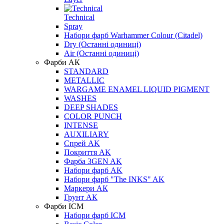
Technical
Spray
Набори фарб Warhammer Colour (Citadel)
Dry (Останні одиниці)
Air (Останні одиниці)
Фарби АК
STANDARD
METALLIC
WARGAME ENAMEL LIQUID PIGMENT
WASHES
DEEP SHADES
COLOR PUNCH
INTENSE
AUXILIARY
Спрей AK
Покриття AK
Фарба 3GEN AK
Набори фарб AK
Набори фарб "The INKS" AK
Маркери АК
Грунт АК
Фарби ICM
Набори фарб ICM