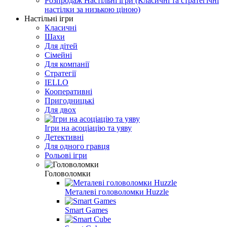
Розпродаж Настільні ігри (Класичні та стратегічні
настілки за низькою ціною)
Настільні ігри
Класичні
Шахи
Для дітей
Сімейні
Для компанії
Стратегії
IELLO
Кооперативні
Пригодницькі
Для двох
Ігри на асоціацію та уяву
Детективні
Для одного гравця
Рольові ігри
Головоломки
Металеві головоломки Huzzle
Smart Games