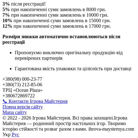
3%
після реєстрації!
5%
при накопиченні суми замовлень в 8000 грн.
7%
при накопиченні суми замовлень в 10000 грн.
10%
при накопиченні суми замовлень в 15000 грн.
12%
при накопиченні суми замовлень в 17000 грн.
Розміри знижки автоматично встановлюються після
реєстрації
Пропонуємо виключно оригінальну продукцію від
перевірених партнерів
Гарантована якість упаковки та цілісність при доставці
+380(98) 000-23-77
+380(73) 212-85-06
ТРЦ «Ocean Plaza»
+380672869722
📞 Контакти Ігрова Майстерня
Повна версія сайту
Мапа сайту
© 2022 - 2026 Ігрова Майстерня. Всі права захищені.Ігрова
Майстерня — родинний простір настільних ігор. Творимо
історію стійкості та розваг разом з вами. ihrova-maysternya.com
Укр
Рус