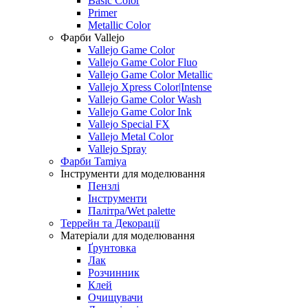
Basic Color
Primer
Metallic Color
Фарби Vallejo
Vallejo Game Color
Vallejo Game Color Fluo
Vallejo Game Color Metallic
Vallejo Xpress Color|Intense
Vallejo Game Color Wash
Vallejo Game Color Ink
Vallejo Special FX
Vallejo Metal Color
Vallejo Spray
Фарби Tamiya
Інструменти для моделювання
Пензлі
Інструменти
Палітра/Wet palette
Террейн та Декорації
Матеріали для моделювання
Ґрунтовка
Лак
Розчинник
Клей
Очищувачи