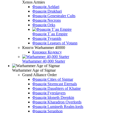
Xenos Armies
Фракція Aeldari
Фракція Drukhari
Фракція Genestealer Cults
Фракція Necrons
Фракція Orks
Фракція T`au Empire
Фракція Tyranids
Фракція Leagues of Votann
Книги Warhammer 40000
Книжки Кодексу
Warhammer 40,000 Starter
Warhammer Age of Sigmar
Grand Alliance Order
Фракція Cities of Sigmar
Фракція Stormcast Eternals
Фракція Daughters of Khaine
Фракція Fyreslayers
Фракція Idoneth Deepkin
Фракція Kharadron Overlords
Фракція Lumineth Realm-lords
Фракція Seraphon