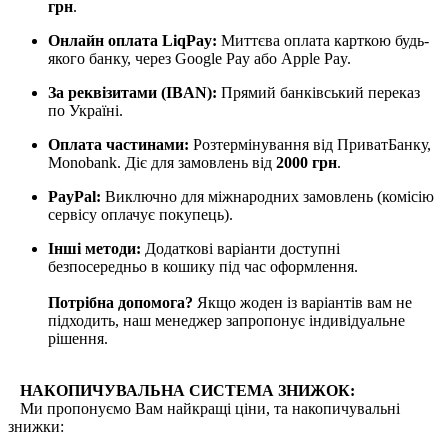
грн
.
Онлайн оплата LiqPay
:
Миттєва оплата карткою будь-
якого банку, через Google Pay або Apple Pay.
За реквізитами (IBAN):
Прямий банківський переказ
по Україні.
Оплата частинами:
Розтермінування від ПриватБанку,
Monobank. Діє для замовлень від
2000 грн
.
PayPal:
Виключно для міжнародних замовлень (комісію
сервісу оплачує покупець).
Інші методи:
Додаткові варіанти доступні
безпосередньо в кошику під час оформлення.
Потрібна допомога?
Якщо жоден із варіантів вам не
підходить, наш менеджер запропонує індивідуальне
рішення.
НАКОПИЧУВАЛЬНА СИСТЕМА ЗНИЖОК:
Ми пропонуємо Вам найкращі ціни, та накопичувальні
знижки: