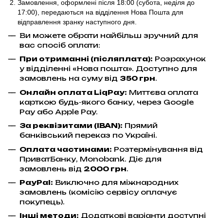
Замовлення, оформлені після 18:00 (субота, неділя до
17:00),
передаються на відділення Нова Пошта для
відправлення
зранку наступного дня.
Ви можете обрати найбільш зручний для
вас спосіб оплати:
При отриманні (післяплата):
Розрахунок
у відділенні «Нова пошта». Доступно для
замовлень на суму від
350 грн
.
Онлайн оплата LiqPay
:
Миттєва оплата
карткою будь-якого банку, через Google
Pay або Apple Pay.
За реквізитами (IBAN):
Прямий
банківський переказ по Україні.
Оплата частинами:
Розтермінування від
ПриватБанку, Monobank. Діє для
замовлень від
2000 грн
.
PayPal:
Виключно для міжнародних
замовлень (комісію сервісу оплачує
покупець).
Інші методи:
Додаткові варіанти доступні