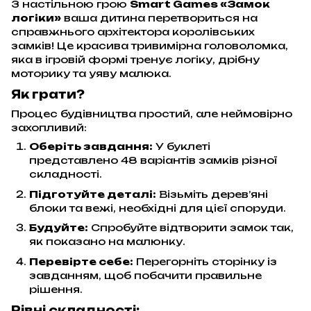
З настільною грою
Smart Games «Замок
логіки»
ваша дитина перетвориться на
справжнього архітектора королівських
замків! Це красива тривимірна головоломка,
яка в ігровій формі тренує логіку, дрібну
моторику та уяву малюка.
Як грати?
Процес будівництва простий, але неймовірно
захопливий:
Оберіть завдання:
У буклеті
представлено 48 варіантів замків різної
складності.
Підготуйте деталі:
Візьміть дерев’яні
блоки та вежі, необхідні для цієї споруди.
Будуйте:
Спробуйте відтворити замок так,
як показано на малюнку.
Перевірте себе:
Перегорніть сторінку із
завданням, щоб побачити правильне
рішення.
Рівні складності: