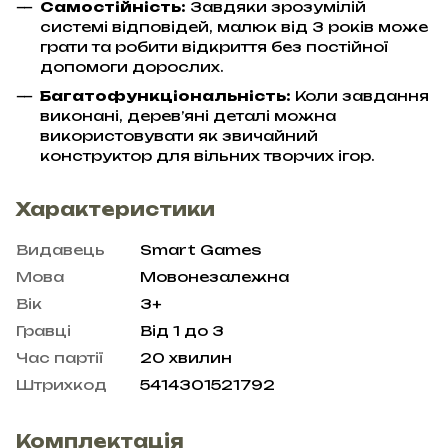
Самостійність:
Завдяки зрозумілій
системі відповідей, малюк від 3 років може
грати та робити відкриття без постійної
допомоги дорослих.
Багатофункціональність:
Коли завдання
виконані, дерев’яні деталі можна
використовувати як звичайний
конструктор для вільних творчих ігор.
Характеристики
Видавець
Smart Games
Мова
Мовонезалежна
Вік
3+
Гравці
Від 1 до 3
Час партії
20 хвилин
Штрихкод
5414301521792
Комплектація