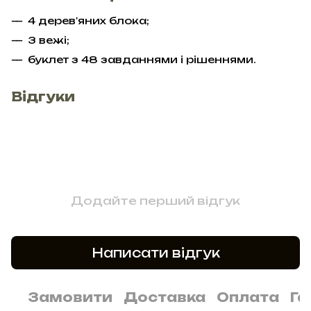
4 дерев'яних блока;
3 вежі;
буклет з 48 завданнями і рішеннями.
Відгуки
Додайте перший відгук
Написати відгук
Замовити
Доставка
Оплата
Га