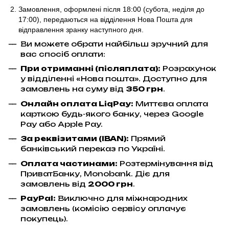
Замовлення, оформлені після 18:00 (субота, неділя до
17:00),
передаються на відділення Нова Пошта для
відправлення
зранку наступного дня.
Ви можете обрати найбільш зручний для
вас спосіб оплати:
При отриманні (післяплата):
Розрахунок
у відділенні «Нова пошта». Доступно для
замовлень на суму від
350 грн
.
Онлайн оплата LiqPay
:
Миттєва оплата
карткою будь-якого банку, через Google
Pay або Apple Pay.
За реквізитами (IBAN):
Прямий
банківський переказ по Україні.
Оплата частинами:
Розтермінування від
ПриватБанку, Monobank. Діє для
замовлень від
2000 грн
.
PayPal:
Виключно для міжнародних
замовлень (комісію сервісу оплачує
покупець).