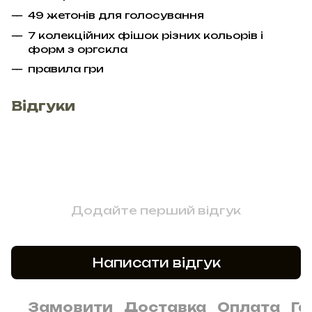
49 жетонів для голосування
7 колекційних фішок різних кольорів і
форм з оргскла
правила гри
Відгуки
Додайте перший відгук
Написати відгук
Замовити
Доставка
Оплата
Га