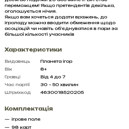
переможцем! Якщо претендентів декілька,
оголошується нічия.
Якщо вам хочеться додати вражень, до
ігроладу можна вводити обмеження щодо
асоціацій чи навіть об’єднуватися в пари за
більшої кількості учасників
Характеристики
Видавець
Планета ігор
Вік
8+
Гравці
Від 4 до 7
Час партії
30 – 50 хвилин
Штрихкод
4630018520205
Комплектація
ігрове поле
98 карт