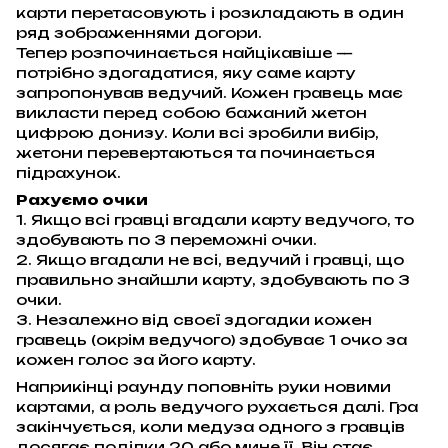
карти перетасовують і розкладають в один
ряд зображеннями догори.
Тепер розпочинається найцікавіше —
потрібно здогадатися, яку саме карту
запропонував ведучий. Кожен гравець має
викласти перед собою бажаний жетон
цифрою донизу. Коли всі зробили вибір,
жетони перевертаються та починається
підрахунок.
Рахуємо очки
1. Якщо всі гравці вгадали карту ведучого, то
здобувають по 3 переможні очки.
2. Якщо вгадали не всі, ведучий і гравці, що
правильно знайшли карту, здобувають по 3
очки.
3. Незалежно від своєї здогадки кожен
гравець (окрім ведучого) здобуває 1 очко за
кожен голос за його карту.
Наприкінці раунду поповніть руки новими
картами, а роль ведучого рухається далі. Гра
закінчується, коли медуза одного з гравців
досягає поділки 20 або мине її. Він стає