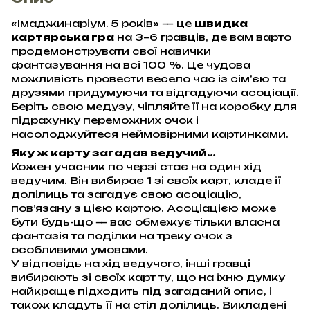
«Імаджинаріум. 5 років» — це
швидка
картярська гра
на 3–6 гравців, де вам варто
продемонструвати свої навички
фантазування на всі 100 %. Це чудова
можливість провести весело час із сім’єю та
друзями придумуючи та відгадуючи асоціації.
Беріть свою медузу, чіпляйте її на коробку для
підрахунку переможних очок і
насолоджуйтеся неймовірними картинками.
Яку ж карту загадав ведучий…
Кожен учасник по черзі стає на один хід
ведучим. Він вибирає 1 зі своїх карт, кладе її
долілиць та загадує свою асоціацію,
пов’язану з цією картою. Асоціацією може
бути будь-що — вас обмежує тільки власна
фантазія та поділки на треку очок з
особливими умовами.
У відповідь на хід ведучого, інші гравці
вибирають зі своїх карт ту, що на їхню думку
найкраще підходить під загаданий опис, і
також кладуть її на стіл долілиць. Викладені