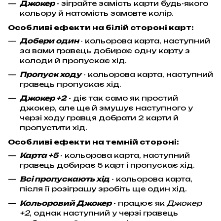
Джокер
- зіграйте замість карти будь-якого
кольору й натомість замовте колір.
Особливі ефекти на білій стороні карт:
Добери один
- кольорова карта, наступний
за вами гравець добирає одну карту з
колоди й пропускає хід.
Пропуск ходу
- кольорова карта, наступний
гравець пропускає хід.
Джокер +2
- діє так само як простий
джокер, але ще й змушує наступного у
черзі ходу гравця добрати 2 карти й
пропустити хід.
Особливі ефекти на темній стороні:
Карта +5
- кольорова карта, наступний
гравець добирає 5 карт і пропускає хід.
Всі пропускають хід
- кольорова карта,
після її розіграшу зробіть ще один хід.
Кольоровий Джокер
- працює як
Джокер
+2
, однак наступний у черзі гравець