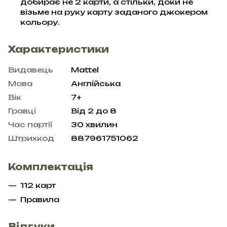
добирає не 2 карти, а стільки, доки не
візьме на руку карту заданого джокером
кольору.
Характеристики
Видавець
Mattel
Мова
Англійська
Вік
7+
Гравці
Від 2 до 8
Час партії
30 хвилин
Штрихкод
887961751062
Комплектація
112 карт
Правила
Відгуки