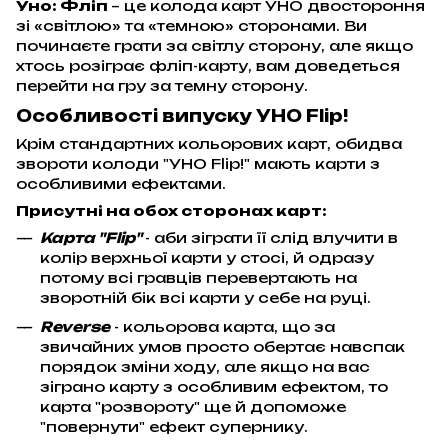
Уно: Фліп
– це колода карт УНО двостороння
зі «світлою» та «темною» сторонами. Ви
починаєте грати за світлу сторону, але якщо
хтось розіграє фліп-карту, вам доведеться
перейти на гру за темну сторону.
Особливості випуску УНО Flip!
Крім стандартних кольорових карт, обидва
звороти колоди "УНО Flip!" мають карти з
особливими ефектами.
Присутні на обох сторонах карт:
Карта "Flip"
- аби зіграти її слід влучити в
колір верхньої карти у стосі, й одразу
потому всі гравців перевертають на
зворотній бік всі карти у себе на руці.
Reverse
- кольорова карта, що за
звичайних умов просто обертає навспак
порядок зміни ходу, але якщо на вас
зіграно карту з особливим ефектом, то
карта "розвороту" ще й допоможе
"повернути" ефект супернику.