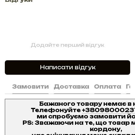
Додайте перший відгук
Написати відгук
Замовити
Доставка
Оплата
Га
Бажаного товару немає в 
Телефонуйте
+3809800023
ми спробуємо замовити йо
PS: Зважаючи на те, що товар м
кордону,