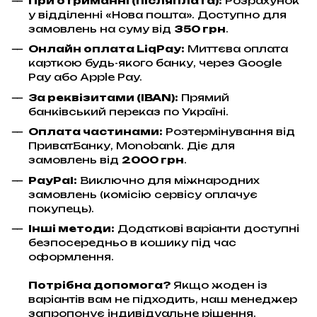
При отриманні (післяплата):
Розрахунок
у відділенні «Нова пошта». Доступно для
замовлень на суму від
350 грн
.
Онлайн оплата LiqPay
:
Миттєва оплата
карткою будь-якого банку, через Google
Pay або Apple Pay.
За реквізитами (IBAN):
Прямий
банківський переказ по Україні.
Оплата частинами:
Розтермінування від
ПриватБанку, Monobank. Діє для
замовлень від
2000 грн
.
PayPal:
Виключно для міжнародних
замовлень (комісію сервісу оплачує
покупець).
Інші методи:
Додаткові варіанти доступні
безпосередньо в кошику під час
оформлення.
Потрібна допомога?
Якщо жоден із
варіантів вам не підходить, наш менеджер
запропонує індивідуальне рішення.