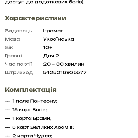
доступ до додаткових богів).
Характеристики
Видавець
Ігромаг
Мова
Українська
Вік
10+
Гравці
Для 2
Час партії
20 – 30 хвилин
Штрихкод
5425016925577
Комплектація
1 поле Пантеону;
15 карт Богів;
1 карта Брами;
5 карт Великих Храмів;
2 карти Чудес;