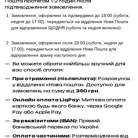
Пошта протягом 1-2 годин після
підтвердження замовлення.
Замовлення, оформлені та підтверджені до 18:00
(субота,
неділя до 17:00)
, передаються на відділення Нова Пошта
для відправлення ЩОДНЯ (субота та неділя включно).
Замовлення, оформлені після 18:00 (субота, неділя до
17:00),
передаються на відділення Нова Пошта для
відправлення
зранку наступного дня.
Ви можете обрати найбільш зручний для
вас спосіб оплати:
При отриманні (післяплата):
Розрахунок
у відділенні «Нова пошта». Доступно для
замовлень на суму від
350 грн
.
Онлайн оплата LiqPay
:
Миттєва оплата
карткою будь-якого банку, через Google
Pay або Apple Pay.
За реквізитами (IBAN):
Прямий
банківський переказ по Україні.
Оплата частинами:
Розтермінування від