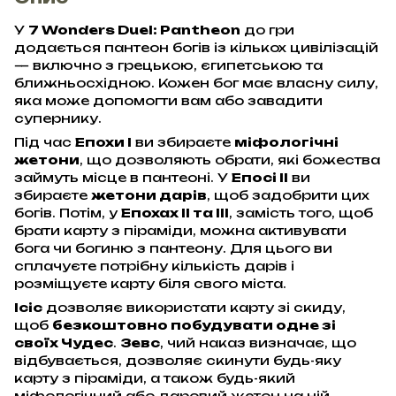
У
7 Wonders Duel: Pantheon
до гри
додається пантеон богів із кількох цивілізацій
— включно з грецькою, єгипетською та
ближньосхідною. Кожен бог має власну силу,
яка може допомогти вам або завадити
супернику.
Під час
Епохи I
ви збираєте
міфологічні
жетони
, що дозволяють обрати, які божества
займуть місце в пантеоні. У
Епосі II
ви
збираєте
жетони дарів
, щоб задобрити цих
богів. Потім, у
Епохах II та III
, замість того, щоб
брати карту з піраміди, можна активувати
бога чи богиню з пантеону. Для цього ви
сплачуєте потрібну кількість дарів і
розміщуєте карту біля свого міста.
Ісіс
дозволяє використати карту зі скиду,
щоб
безкоштовно побудувати одне зі
своїх Чудес
.
Зевс
, чий наказ визначає, що
відбувається, дозволяє скинути будь-яку
карту з піраміди, а також будь-який
міфологічний або даровий жетон на ній.