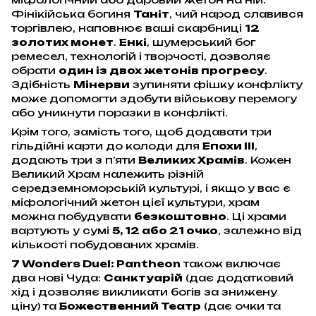
Фінікійська богиня
Таніт
, чий народ славився
торгівлею, наповнює ваші скарбниці
12
золотих монет
.
Енкі
, шумерський бог
ремесел, технологій і творчості, дозволяє
обрати
один із двох жетонів прогресу
.
Здібність
Мінерви
зупиняти фішку конфлікту
може допомогти здобути військову перемогу
або уникнути поразки в конфлікті.
Крім того, замість того, щоб додавати три
гільдійні карти до колоди для
Епохи III
,
додають три з п’яти
Великих Храмів
. Кожен
Великий Храм належить різній
середземноморській культурі, і якщо у вас є
міфологічний жетон цієї культури, храм
можна побудувати
безкоштовно
. Ці храми
вартують у сумі
5, 12 або 21 очко
, залежно від
кількості побудованих храмів.
7 Wonders Duel: Pantheon
також включає
два нові Чуда:
Санктуарій
(дає додатковий
хід і дозволяє викликати богів за знижену
ціну) та
Божественний Театр
(дає очки та