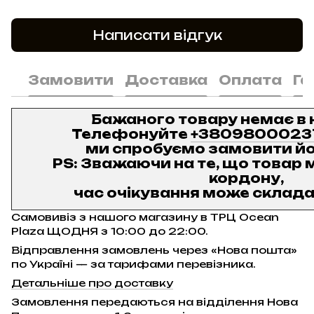
Написати відгук
Замовити
Доставка
Оплата
Га
Бажаного товару немає в 
Телефонуйте
+3809800023
ми спробуємо замовити йо
PS: Зважаючи на те, що товар м
кордону,
час очікування може складат
Самовивіз з нашого магазину в ТРЦ Ocean
Plaza ЩОДНЯ з 10:00 до 22:00.
Відправлення замовлень через «Нова пошта»
по Україні — за тарифами перевізника.
Детальніше про доставку
Замовлення передаються на відділення Нова