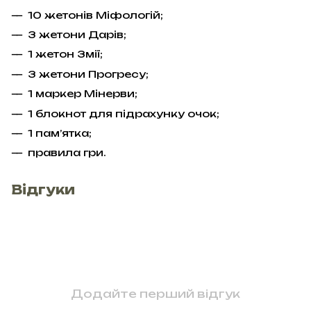
10 жетонів Міфологій;
3 жетони Дарів;
1 жетон Змії;
3 жетони Прогресу;
1 маркер Мінерви;
1 блокнот для підрахунку очок;
1 пам’ятка;
правила гри.
Відгуки
Додайте перший відгук