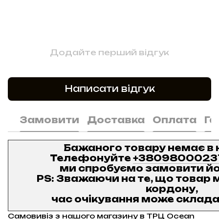
Додайте перший відгук
Написати відгук
Замовити
Доставка
Оплата
Га
Бажаного товару немає в 
Телефонуйте
+3809800023
ми спробуємо замовити йо
PS: Зважаючи на те, що товар м
кордону,
час очікування може складат
Самовивіз з нашого магазину в ТРЦ Ocean