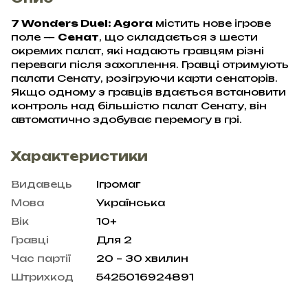
7 Wonders Duel: Agora
містить нове ігрове
поле —
Сенат
, що складається з шести
окремих палат, які надають гравцям різні
переваги після захоплення. Гравці отримують
палати Сенату, розігруючи карти сенаторів.
Якщо одному з гравців вдається встановити
контроль над більшістю палат Сенату, він
автоматично здобуває перемогу в грі.
Характеристики
Видавець
Ігромаг
Мова
Українська
Вік
10+
Гравці
Для 2
Час партії
20 – 30 хвилин
Штрихкод
5425016924891