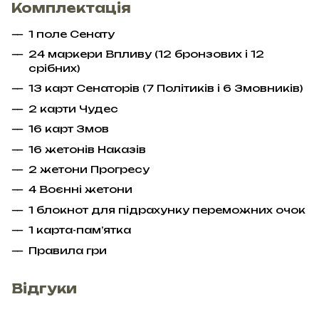
Комплектація
1 поле Сенату
24 маркери Впливу (12 бронзових і 12
срібних)
13 карт Сенаторів (7 Політиків і 6 Змовників)
2 карти Чудес
16 карт Змов
16 жетонів Наказів
2 жетони Прогресу
4 Воєнні жетони
1 блокнот для підрахунку переможних очок
1 карта-пам’ятка
Правила гри
Відгуки