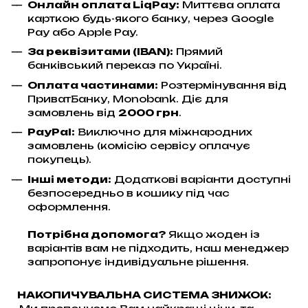
Онлайн оплата LiqPay
:
Миттєва оплата
карткою будь-якого банку, через Google
Pay або Apple Pay.
За реквізитами (IBAN):
Прямий
банківський переказ по Україні.
Оплата частинами:
Розтермінування від
ПриватБанку, Monobank. Діє для
замовлень від
2000 грн
.
PayPal:
Виключно для міжнародних
замовлень (комісію сервісу оплачує
покупець).
Інші методи:
Додаткові варіанти доступні
безпосередньо в кошику під час
оформлення.
Потрібна допомога?
Якщо жоден із
варіантів вам не підходить, наш менеджер
запропонує індивідуальне рішення.
НАКОПИЧУВАЛЬНА СИСТЕМА ЗНИЖОК: