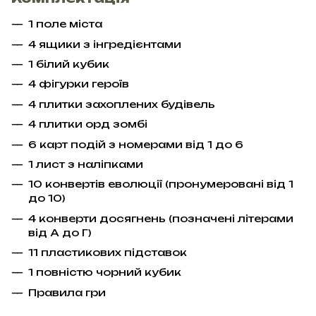
1 поле міста
4 ящики з інгредієнтами
1 білий кубик
4 фігурки героїв
4 плитки захоплених будівель
4 плитки орд зомбі
6 карт подій з номерами від 1 до 6
1 лист з наліпками
10 конвертів еволюції (пронумеровані від 1
до 10)
4 конверти досягнень (позначені літерами
від А до Г)
11 пластикових підставок
1 повністю чорний кубик
Правила гри