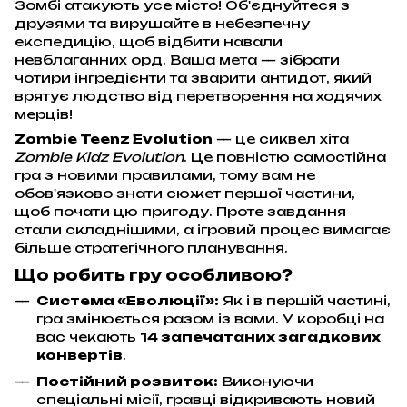
Зомбі атакують усе місто! Об'єднуйтеся з
друзями та вирушайте в небезпечну
експедицію, щоб відбити навали
невблаганних орд. Ваша мета — зібрати
чотири інгредієнти та зварити антидот, який
врятує людство від перетворення на ходячих
мерців!
Zombie Teenz Evolution
— це сиквел хіта
Zombie Kidz Evolution
. Це повністю самостійна
гра з новими правилами, тому вам не
обов'язково знати сюжет першої частини,
щоб почати цю пригоду. Проте завдання
стали складнішими, а ігровий процес вимагає
більше стратегічного планування.
Що робить гру особливою?
Система «Еволюції»:
Як і в першій частині,
гра змінюється разом із вами. У коробці на
вас чекають
14 запечатаних загадкових
конвертів
.
Постійний розвиток:
Виконуючи
спеціальні місії, гравці відкривають новий