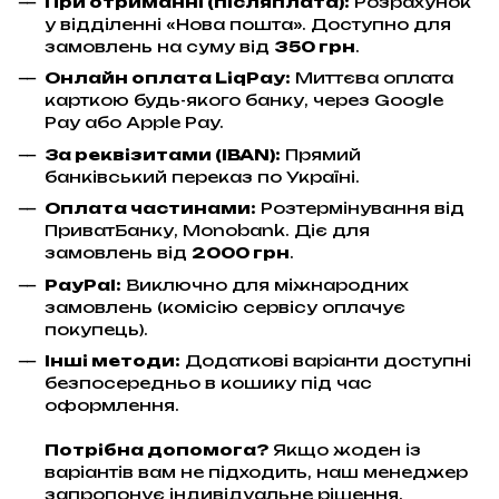
При отриманні (післяплата):
Розрахунок
у відділенні «Нова пошта». Доступно для
замовлень на суму від
350 грн
.
Онлайн оплата LiqPay
:
Миттєва оплата
карткою будь-якого банку, через Google
Pay або Apple Pay.
За реквізитами (IBAN):
Прямий
банківський переказ по Україні.
Оплата частинами:
Розтермінування від
ПриватБанку, Monobank. Діє для
замовлень від
2000 грн
.
PayPal:
Виключно для міжнародних
замовлень (комісію сервісу оплачує
покупець).
Інші методи:
Додаткові варіанти доступні
безпосередньо в кошику під час
оформлення.
Потрібна допомога?
Якщо жоден із
варіантів вам не підходить, наш менеджер
запропонує індивідуальне рішення.