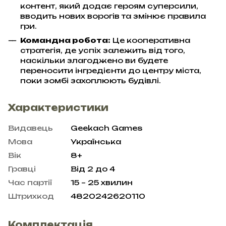
контент, який додає героям суперсили,
вводить нових ворогів та змінює правила
гри.
Командна робота:
Це кооперативна
стратегія, де успіх залежить від того,
наскільки злагоджено ви будете
переносити інгредієнти до центру міста,
поки зомбі захоплюють будівлі.
Характеристики
Видавець
Geekach Games
Мова
Українська
Вік
8+
Гравці
Від 2 до 4
Час партії
15 – 25 хвилин
Штрихкод
4820242620110
Комплектація