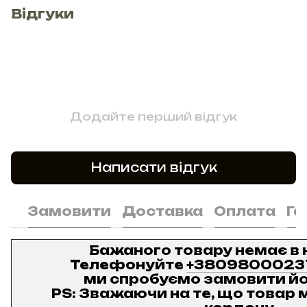
Відгуки
Додайте перший відгук
Написати відгук
Замовити
Доставка
Оплата
Га
Бажаного товару немає в 
Телефонуйте
+3809800023
ми спробуємо замовити йо
PS: Зважаючи на те, що товар м