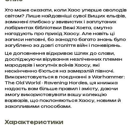
Хто може сказати, коли Хаос уперше оволодів
світом? Лише найдавніші сувої Вищих ельфів,
замкнені глибоко у звивистих і заплутаних
лабіринтах бібліотеки Вежі Хоета, смутно
нагадують про прихід Хаосу. Але навіть ці
записи неповні, бо занадто багато знань було
загублено за довгі століття війн і поневірянь.
Це доповнення відкриває Шлях до слави,
досліджуючи вірування незліченних племен
мародерів і могутніх воїнів Хаосу, які
нескінченно б'ються на замерзлій півночі.
Використовується в поєднанні з Warhammer:
The Old World - Ravening Hordes, ця книжка
надасть вам більше правил і змісту, даючи
змогу використовувати вашу колекцію
варварів, що поклоняються Хаосу, новими й
захопливими способами.
Характеристики