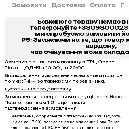
Замовити
Доставка
Оплата
Га
Бажаного товару немає в 
Телефонуйте
+3809800023
ми спробуємо замовити йо
PS: Зважаючи на те, що товар м
кордону,
час очікування може складат
Самовивіз з нашого магазину в ТРЦ Ocean
Plaza ЩОДНЯ з 10:00 до 22:00.
Відправлення замовлень через «Нова пошта»
по Україні — за тарифами перевізника.
Детальніше про доставку
Замовлення передаються на відділення Нова
Пошта протягом 1-2 годин після
підтвердження замовлення.
Замовлення, оформлені та підтверджені до 18:00
(субота,
неділя до 17:00)
, передаються на відділення Нова Пошта
для відправлення ЩОДНЯ (субота та неділя включно).