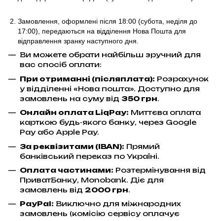
Замовлення, оформлені після 18:00 (субота, неділя до
17:00),
передаються на відділення Нова Пошта для
відправлення
зранку наступного дня.
Ви можете обрати найбільш зручний для
вас спосіб оплати:
При отриманні (післяплата):
Розрахунок
у відділенні «Нова пошта». Доступно для
замовлень на суму від
350 грн
.
Онлайн оплата LiqPay
:
Миттєва оплата
карткою будь-якого банку, через Google
Pay або Apple Pay.
За реквізитами (IBAN):
Прямий
банківський переказ по Україні.
Оплата частинами:
Розтермінування від
ПриватБанку, Monobank. Діє для
замовлень від
2000 грн
.
PayPal:
Виключно для міжнародних
замовлень (комісію сервісу оплачує