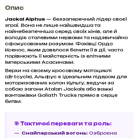
Опис
Jackal Alphus
— беззаперечний лідер своєї
зграї. Вона не лише найшвидша та
найнебезпечніша серед своїх кінів, але й
володіє сталевими нервами та надзвичайно
сфокусованим розумом. Фахівці Ордо
Ксенос, яким довелося бачити її в дії, часто
порівнюють її майстерність із елітними
Імперськими Асасинами.
Верхи на своєму кросовому мотоциклі
(dirtcycle), Альфус є ідеальним лідером для
моторизованих колон Культу, ведучи за
собою загони Atalan Jackals або важкі
вантажівки Goliath Trucks прямо в серце
битви.
🎯 Тактичні переваги та роль:
Снайперський вогонь:
Озброєна