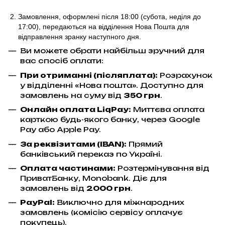
Замовлення, оформлені після 18:00 (субота, неділя до
17:00),
передаються на відділення Нова Пошта для
відправлення
зранку наступного дня.
Ви можете обрати найбільш зручний для
вас спосіб оплати:
При отриманні (післяплата):
Розрахунок
у відділенні «Нова пошта». Доступно для
замовлень на суму від
350 грн
.
Онлайн оплата LiqPay
:
Миттєва оплата
карткою будь-якого банку, через Google
Pay або Apple Pay.
За реквізитами (IBAN):
Прямий
банківський переказ по Україні.
Оплата частинами:
Розтермінування від
ПриватБанку, Monobank. Діє для
замовлень від
2000 грн
.
PayPal:
Виключно для міжнародних
замовлень (комісію сервісу оплачує
покупець).