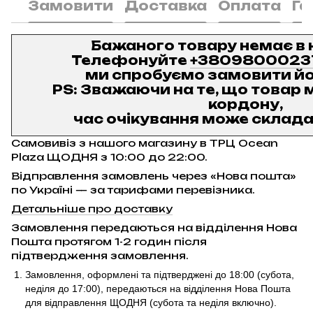
Замовити
Доставка
Оплата
Га
Бажаного товару немає в 
Телефонуйте
+3809800023
ми спробуємо замовити йо
PS: Зважаючи на те, що товар м
кордону,
час очікування може складат
Самовивіз з нашого магазину в ТРЦ Ocean
Plaza ЩОДНЯ з 10:00 до 22:00.
Відправлення замовлень через «Нова пошта»
по Україні — за тарифами перевізника.
Детальніше про доставку
Замовлення передаються на відділення Нова
Пошта протягом 1-2 годин після
підтвердження замовлення.
Замовлення, оформлені та підтверджені до 18:00
(субота,
неділя до 17:00)
, передаються на відділення Нова Пошта
для відправлення ЩОДНЯ (субота та неділя включно).