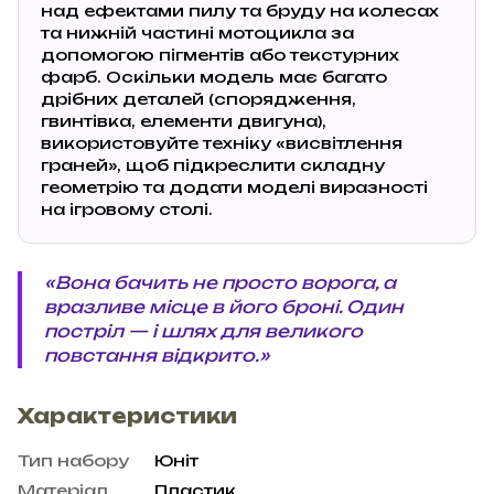
над ефектами пилу та бруду на колесах
та нижній частині мотоцикла за
допомогою пігментів або текстурних
фарб. Оскільки модель має багато
дрібних деталей (спорядження,
гвинтівка, елементи двигуна),
використовуйте техніку «висвітлення
граней», щоб підкреслити складну
геометрію та додати моделі виразності
на ігровому столі.
«Вона бачить не просто ворога, а
вразливе місце в його броні. Один
постріл — і шлях для великого
повстання відкрито.»
Характеристики
Тип набору
Юніт
Матеріал
Пластик