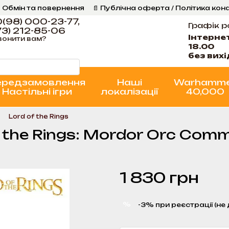
 Обмін та повернення
📄 Публічна оферта / Політика кон
Програма Лояльності
Стан проєктів
(98) 000-23-77,
Графік р
3) 212-85-06
Інтерне
вонити вам?
18.00
без вих
ередзамовлення
Наші
Warhamm
Настільні ігри
локалізації
40,000
Lord of the Rings
f the Rings: Mordor Orc Co
1 830 грн
%
-3% при реєстрації (не 