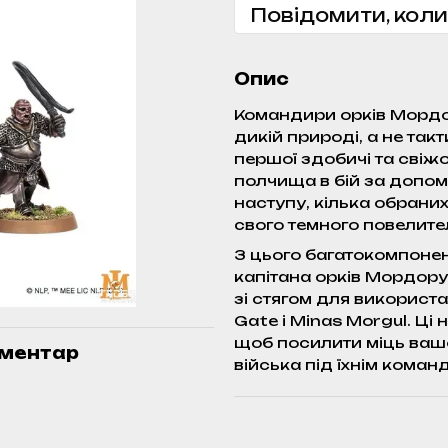
Повідомити, коли
Опис
Командири орків Мордор
дикій природі, а не так
першої здобичі та свіжо
полчища в бій за допом
наступу, кілька обрани
свого темного повелите
З цього багатокомпоне
капітана орків Мордору
зі стягом для використан
Gate і Minas Morgul. Ці 
щоб посилити міць вашо
оментар
війська під їхнім коман