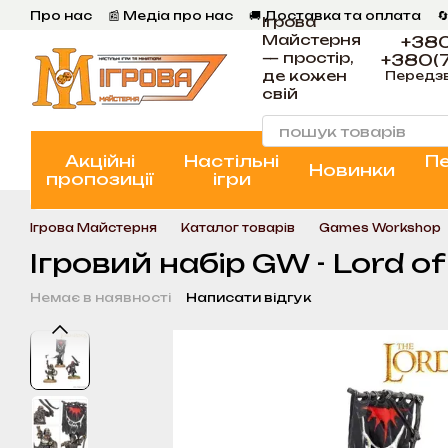
Перейти к основному контенту
Про нас
📰 Медіа про нас
🚚 Доставка та оплата

Ігрова
💬 Відгуки
📝 Блог
📞 Контакти Ігрова Майстерня
Майстерня
+380
— простір,
+380(7
де кожен
Передз
свій
Акційні
Настільні
П
Новинки
пропозиції
ігри
Ігрова Майстерня
Каталог товарів
Games Workshop
Ігровий набір GW - Lord o
Немає в наявності
Написати відгук