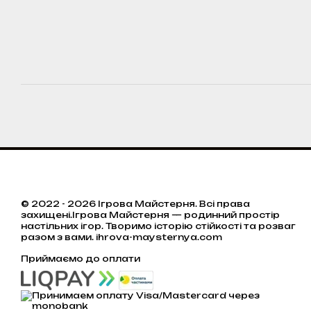
© 2022 - 2026 Ігрова Майстерня. Всі права
захищені.Ігрова Майстерня — родинний простір
настільних ігор. Творимо історію стійкості та розваг
разом з вами. ihrova-maysternya.com
Приймаємо до оплати