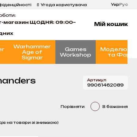
Укр
Рус
фіденційності
📄 Угода користувача
оботи:
т-магазин ЩОДНЯ: 09:00–
Мій кошик
ідних
Warhammer
er
Games
Моделюва
Age of
Workshop
та Фарб
Sigmar
mmanders
Артикул
99061462089
Порівняти
В бажання
діє на товари зі знижкою)