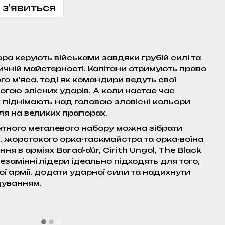
 з'явиться
а керують військами завдяки грубій силі та
тичній майстерності. Капітани отримують право
го м'яса, тоді як командири ведуть свої
огою злісних ударів. А коли настає час
х піднімають над головою зловісні кольори
ля на великих прапорах.
нтного металевого набору можна зібрати
, жорстокого орка-таскмайстра та орка-воїна
ня в арміях Barad-dûr, Cirith Ungol, The Black
незамінні лідери ідеально підходять для того,
ї армії, додати ударної сили та надихнути
дуванням.