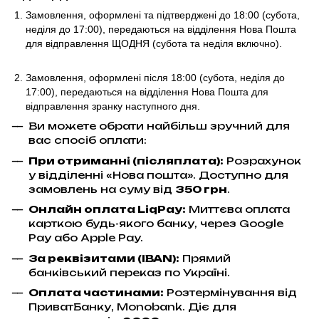
Замовлення, оформлені та підтверджені до 18:00
(субота,
неділя до 17:00)
, передаються на відділення Нова Пошта
для відправлення ЩОДНЯ (субота та неділя включно).
Замовлення, оформлені після 18:00 (субота, неділя до
17:00),
передаються на відділення Нова Пошта для
відправлення
зранку наступного дня.
Ви можете обрати найбільш зручний для
вас спосіб оплати:
При отриманні (післяплата):
Розрахунок
у відділенні «Нова пошта». Доступно для
замовлень на суму від
350 грн
.
Онлайн оплата LiqPay
:
Миттєва оплата
карткою будь-якого банку, через Google
Pay або Apple Pay.
За реквізитами (IBAN):
Прямий
банківський переказ по Україні.
Оплата частинами:
Розтермінування від
ПриватБанку, Monobank. Діє для