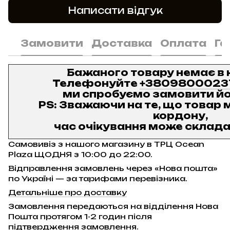
Написати відгук
Замовити
Доставка
Оплата
Га
Бажаного товару немає в 
Телефонуйте
+3809800023
ми спробуємо замовити йо
PS: Зважаючи на те, що товар м
кордону,
час очікування може складат
Самовивіз з нашого магазину в ТРЦ Ocean
Plaza ЩОДНЯ з 10:00 до 22:00.
Відправлення замовлень через «Нова пошта»
по Україні — за тарифами перевізника.
Детальніше про доставку
Замовлення передаються на відділення Нова
Пошта протягом 1-2 годин після
підтвердження замовлення.