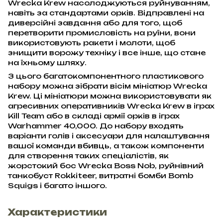
Wrecka Krew насолоджуються руйнуванням,
навіть за стандартами орків. Відправлені на
диверсійні завдання або для того, щоб
перетворити промисловість на руїни, вони
використовують ракети і молоти, щоб
знищити ворожу техніку і все інше, що стане
на їхньому шляху.
З цього багатокомпонентного пластикового
набору можна зібрати вісім мініатюр Wrecka
Krew. Ці мініатюри можна використовувати як
агресивних оперативників Wrecka Krew в іграх
Kill Team або в складі армії орків в іграх
Warhammer 40,000. До набору входять
варіанти голів і аксесуари для налаштування
вашої команди вбивць, а також компоненти
для створення таких спеціалістів, як
жорстокий бос Wrecka Boss Nob, руйнівний
танкобуст Rokkiteer, витратні бомби Bomb
Squigs і багато іншого.
Характеристики