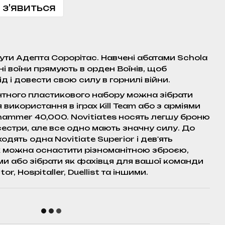
 з'явиться
рути Адепта Сорорітас. Навчені абатами Schola
ні воїни прямують в орден Воїнів, щоб
 і довести свою силу в горнилі війни.
нтного пластикового набору можна зібрати
ля використання в іграх Kill Team або з арміями
hammer 40,000. Novitiates носять легшу броню
і сестри, але все одно мають значну силу. До
одять одна Novitiate Superior і дев'ять
их можна оснастити різноманітною зброєю,
и або зібрати як фахівця для вашої команди
r, Hospitaller, Duellist та іншими.