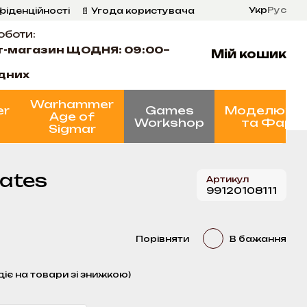
Укр
Рус
фіденційності
📄 Угода користувача
оботи:
т-магазин ЩОДНЯ: 09:00–
Мій кошик
ідних
Warhammer
er
Games
Моделюва
Age of
Workshop
та Фарб
Sigmar
iates
Артикул
99120108111
Порівняти
В бажання
діє на товари зі знижкою)