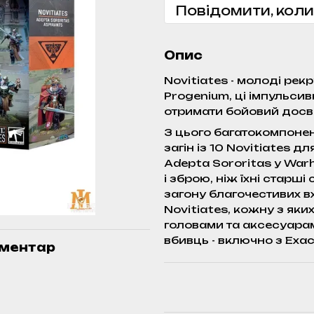
Повідомити, коли
Опис
Novitiates - молоді рек
Progenium, ці імпульсив
отримати бойовий досвід
З цього багатокомпоне
загін із 10 Novitiates д
Adepta Sororitas у War
і зброю, ніж їхні старш
загону благочестивих вх
Novitiates, кожну з як
головами та аксесуарам
вбивць - включно з Exacto
оментар