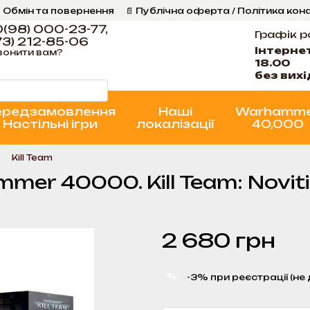
 Обмін та повернення
📄 Публічна оферта / Політика кон
Програма Лояльності
Стан проєктів
(98) 000-23-77,
Графік р
3) 212-85-06
Інтерне
вонити вам?
18.00
без вих
ередзамовлення
Наші
Warhamm
Настільні ігри
локалізації
40,000
Kill Team
mer 40000. Kill Team: Novit
2 680 грн
%
-3% при реєстрації (не 