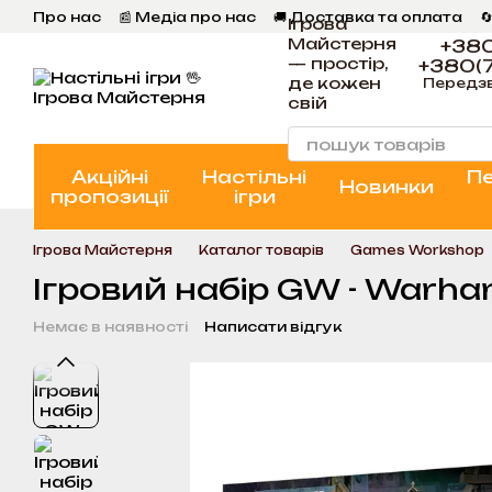
Перейти к основному контенту
Про нас
📰 Медіа про нас
🚚 Доставка та оплата

Ігрова
💬 Відгуки
📝 Блог
📞 Контакти Ігрова Майстерня
Майстерня
+380
— простір,
+380(7
де кожен
Передз
свій
Акційні
Настільні
П
Новинки
пропозиції
ігри
Ігрова Майстерня
Каталог товарів
Games Workshop
Ігровий набір GW - Warham
Немає в наявності
Написати відгук