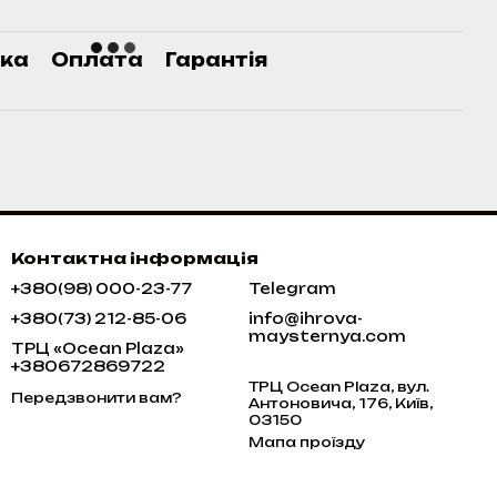
ка
Оплата
Гарантія
Контактна інформація
+380(98) 000-23-77
Telegram
+380(73) 212-85-06
info@ihrova-
maysternya.com
ТРЦ «Ocean Plaza»
+380672869722
ТРЦ Ocean Plaza, вул.
Передзвонити вам?
Антоновича, 176, Київ,
03150
Мапа проїзду