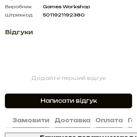
Виробник
Games Workshop
Штрихкод
5011921192380
Відгуки
Додайте перший відгук
Написати відгук
Замовити
Доставка
Оплата
Га