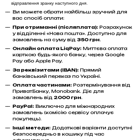
відправлення
зранку наступного дня.
Ви можете обрати найбільш зручний для
вас спосіб оплати:
При отриманні (післяплата):
Розрахунок
у відділенні «Нова пошта». Доступно для
замовлень на суму від
350 грн
.
Онлайн оплата LiqPay
:
Миттєва оплата
карткою будь-якого банку, через Google
Pay або Apple Pay.
За реквізитами (IBAN):
Прямий
банківський переказ по Україні.
Оплата частинами:
Розтермінування від
ПриватБанку, Monobank. Діє для
замовлень від
2000 грн
.
PayPal:
Виключно для міжнародних
замовлень (комісію сервісу оплачує
покупець).
Інші методи:
Додаткові варіанти доступні
безпосередньо в кошику під час