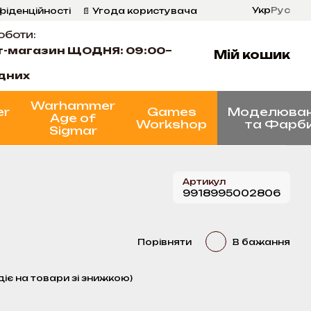
Укр
Рус
фіденційності
📄 Угода користувача
оботи:
т-магазин ЩОДНЯ: 09:00–
Мій кошик
ідних
Warhammer
er
Games
Моделюва
Age of
Workshop
та Фарб
Sigmar
Артикул
9918995002806
Порівняти
В бажання
діє на товари зі знижкою)