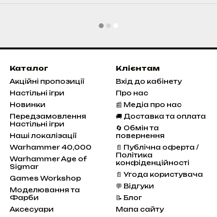
Каталог
Клієнтам
Акційні пропозиції
Вхід до кабінету
Настільні ігри
Про нас
Новинки
📰 Медіа про нас
Передзамовлення
🚚 Доставка та оплата
Настільні ігри
🔄 Обмін та
Наші локалізації
повернення
Warhammer 40,000
📄 Публічна оферта /
Політика
Warhammer Age of
конфіденційності
Sigmar
📄 Угода користувача
Games Workshop
💬 Відгуки
Моделювання та
Фарби
📝 Блог
Аксесуари
Мапа сайту