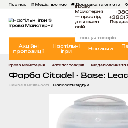
Перейти к основному контенту
Про нас
📰 Медіа про нас
🚚 Доставка та оплата

Ігрова
💬 Відгуки
📝 Блог
📞 Контакти Ігрова Майстерня
Майстерня
+380
— простір,
+380(7
де кожен
Передз
свій
Акційні
Настільні
П
Новинки
пропозиції
ігри
Ігрова Майстерня
Каталог товарів
Моделювання та
Фарба Citadel - Base: Lead
Немає в наявності
Написати відгук