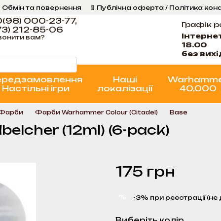
 Обмін та повернення
📄 Публічна оферта / Політика кон
Програма Лояльності
Стан проєктів
(98) 000-23-77,
Графік р
3) 212-85-06
Інтерне
вонити вам?
18.00
без вих
ередзамовлення
Наші
Warhamm
Настільні ігри
локалізації
40,000
 Фарби
Фарби Warhammer Colour (Citadel)
Base
belcher (12ml) (6-pack)
175 грн
%
-3% при реєстрації (не 
Виберіть колір