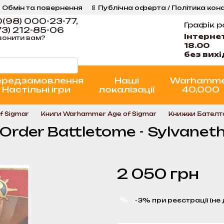
 Обмін та повернення
📄 Публічна оферта / Політика кон
Програма Лояльності
Стан проєктів
(98) 000-23-77,
Графік р
3) 212-85-06
Інтерне
вонити вам?
18.00
без вих
ередзамовлення
Наші
Warhamm
Настільні ігри
локалізації
40,000
f Sigmar
Книги Warhammer Age of Sigmar
Книжки Бателт
Order Battletome - Sylvaneth
2 050 грн
%
-3% при реєстрації (не 