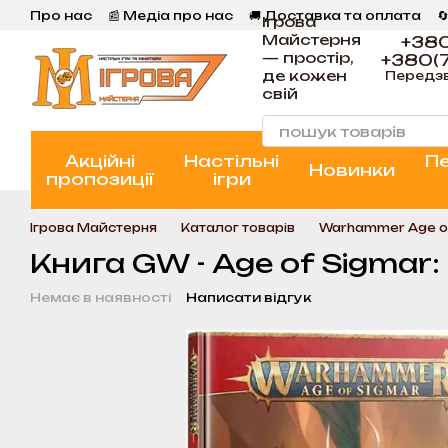
Перейти к основному контенту
Про нас
📰 Медіа про нас
🚚 Доставка та оплата

Ігрова
💬 Відгуки
📝 Блог
📞 Контакти Ігрова Майстерня
Майстерня
+380
— простір,
+380(7
де кожен
Передз
свій
Акційні
Настільні
П
Новинки
пропозиції
ігри
Ігрова Майстерня
Каталог товарів
Warhammer Age o
Книга GW - Age of Sigmar: 
Немає в наявності
Написати відгук