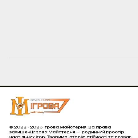
© 2022 - 2026 Ігрова Майстерня. Всі права
захищені.Ігрова Майстерня — родинний простір
настільних ігор. Творимо історію стійкості та розваг