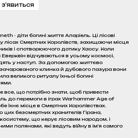
 з'явиться
eth - діти богині життя Аларіель. Ці лісові
 лісах Смертних Королівств, захищаючи місця
ників і спотворюючого дотику Хаосу. Коли
Еверквін відчуваються в усьому космосі,
дять у наступ. За допомогою життєво
 зачарованого клинка й дубового пазура вони
ла великого ритуалу їхньої богині
ями.
е все, що потрібно знати, щоб привести
ель до перемоги в іграх Warhammer Age of
ебе їхнє місце в Смертних Королівствах.
ю цих безсмертних хранителів Гірана,
осистему, що керує лісовим народом, і
ми полянами, які ведуть війну в ім'я самого