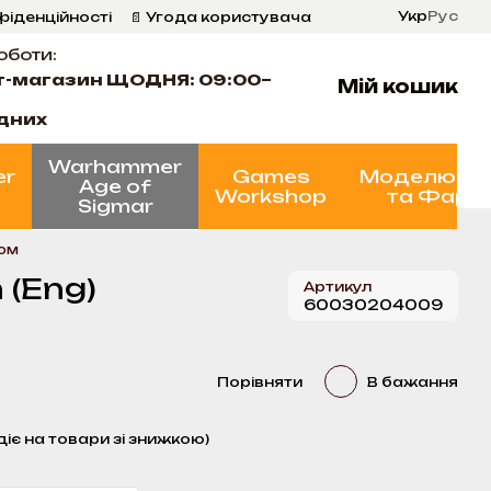
Укр
Рус
фіденційності
📄 Угода користувача
оботи:
т-магазин ЩОДНЯ: 09:00–
Мій кошик
ідних
Warhammer
er
Games
Моделюва
Age of
Workshop
та Фарб
Sigmar
ом
 (Eng)
Артикул
60030204009
Порівняти
В бажання
діє на товари зі знижкою)