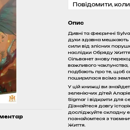
Повідомити, коли
Опис
Дивні та феєричні Sylvan
духи здавна мешкають у
сили від злісних поруш
наслідки Обряду Життя 
Сільванет знову перехо
важливого чаклунства,
подбають про те, щоб си
поширилася всіма земл
У цій книжці ви знайдет
зеленіючих дітей Аларі
Sigmar і відкрити для с
Дізнайтеся довгу історі
досліджуйте складну ек
оментар
познайомтеся з таємничи
Життя.