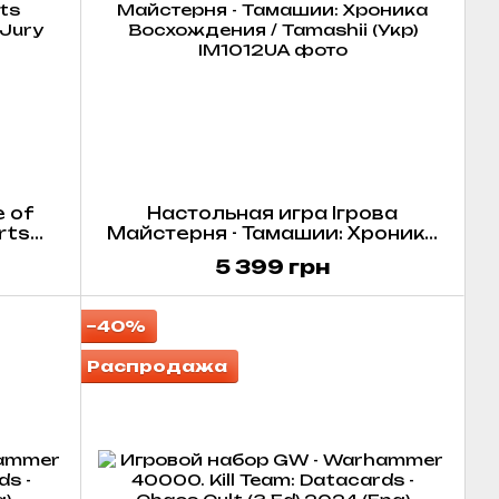
 of
Настольная игра Ігрова
rts
Майстерня - Тамашии: Хроника
d Jury
Восхождения / Tamashii (Укр)
5 399 грн
−40%
Распродажа