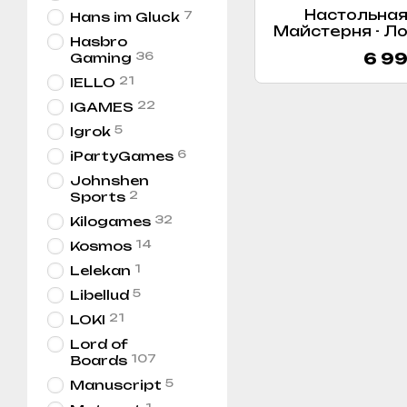
Настольная
7
Hans im Gluck
Майстерня - Ло
Hasbro
Lords of Ra
36
6 99
Gaming
21
IELLO
22
IGAMES
5
Igrok
6
iPartyGames
Johnshen
2
Sports
32
Kilogames
14
Kosmos
1
Lelekan
5
Libellud
21
LOKI
Lord of
107
Boards
5
Manuscript