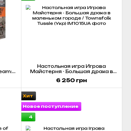
Настольная игра Игрова
eam:
Майстерня - Большая драка в
маленьком городе / Townsfolk
6 250 грн
Tussle (Укр)
Хит
Новое поступление
4