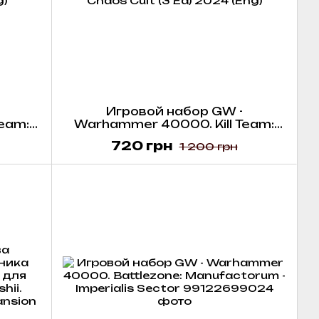
Игровой набор GW -
eam:
Warhammer 40000. Kill Team:
e Team
Datacards - Chaos Cult (3 Ed)
720 грн
1 200 грн
2024 (Eng)