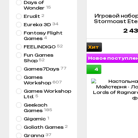
Days of
15
Wonder
Игровой набор 
2
Erudit
Stormcast Eter
34
Eureka 3D
2 43
Fantasy Flight
4
Games
52
FEELINDIGO
Хит
Fun Games
Новое поступле
52
Shop
77
Games7Days
4
Games
607
Workshop
Games Workshop
5
Ltd.
Geekach
185
Games
1
Gigamic
2
Goliath Games
37
Granna