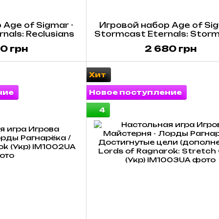
Age of Sigmar -
Игровой набор Age of Sig
nals: Reclusians
Stormcast Eternals: Storm
Palladors
0 грн
2 680 грн
Хит
ние
Новое поступление
4