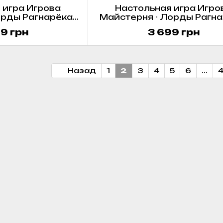
 игра Игрова
Настольная игра Игро
рды Рагнарёка /
Майстерня - Лорды Рагна
gnarok (Укр)
Достигнутые цели (допол
9 грн
3 699 грн
/ Lords of Ragnarok: Str
Goals (Укр)
Назад
1
2
3
4
5
6
...