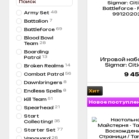
48
Army Set
7
Battalion
69
Battleforce
Blood Bowl
28
Team
Boarding
13
Patrol
Игровой набо
Sigmar: Cit
14
Broken Realms
Battleforce -
56
9 45
Combat Patrol
8
Dawnbringers
8
Endless Spells
Хит
51
Kill Team
Новое поступле
21
Spearhead
Start
35
Collecting!
77
Starter Set
26
Vanguard