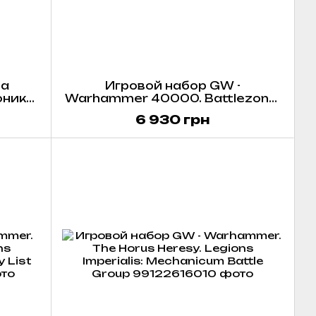
ва
Игровой набор GW -
оника
Warhammer 40000. Battlezone:
ы для
Manufactorum - Imperialis
6 930 грн
shii.
Sector
re