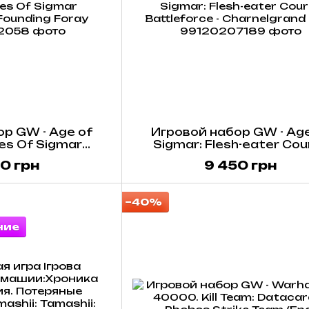
р GW - Age of
Игровой набор GW - Age
ies Of Sigmar
Sigmar: Flesh-eater Cou
 Founding Foray
Battleforce - Charnelgran
0 грн
9 450 грн
−40%
ние