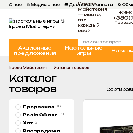
Игрова
Перейти к основному контенту
О нас
📰 Медиа о нас
🚚 Доставка и оплата
🔄 Обм
Майстерня
📄 Пользовательское соглашение
💬 Отзывы
📝 Бл
+380
— место,
+380(7
где
Перезво
каждый
свой
Акционные
Настольные
Новин
предложения
игры
Ігрова Майстерня
Каталог товаров
Каталог
товаров
Сортиров
16
Предзаказ
10
Реліз 08 авг
31
Хит
Распродажа