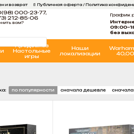
ен и возврат
📄 Публичная оферта / Политика конфиде
ог
📞 Контакты Ігрова Майстерня
Программа Лояльнос
(98) 000-23-77,
График 
3) 212-85-06
Интерн
нить вам?
09:00–1
без вых
Предзаказ
Наши
Warham
ки
Настольные
локализации
40,0
игры
ка:
по популярности
сначала дешевле
сначала