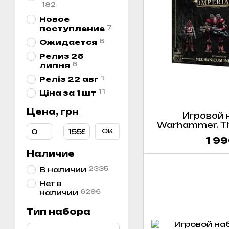
182
Новое
7
поступление
6
Ожидается
Релиз 25
6
липня
1
Реліз 22 авг
11
Ціна за 1 шт
Цена, грн
Игровой 
Warhammer. Th
От Цена, грн
До Цена, грн
OK
Legions Imperia
1 99
Mechanicu
Наличие
2335
В наличии
Нет в
6296
наличии
Тип набора