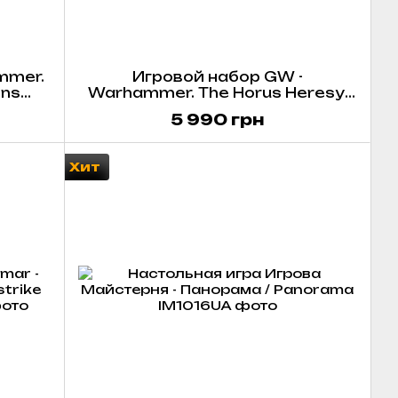
mmer.
Игровой набор GW -
ons
Warhammer. The Horus Heresy.
y List
Legions Imperialis: Mechanicum
5 990 грн
Battle Group
Хит