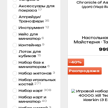
Аксессуары для
17
покраса
Апгрейди/
35
Трансфери
12
Инструмент
Кейс для
Настольная
6
миниатюр
Майстерня - Т
9
Контейнер
Восхождени
999
Страници / Tam
Лоток для
Chronicle of A
15
кубиков
(доп
−40%
Набор баз к
6
миниатюрам
Распродажа
3
Набор жетонов
Набор игральных
271
костей
308
Набор карт
Набор карт и
40
миниатюр
3
Набор кистей