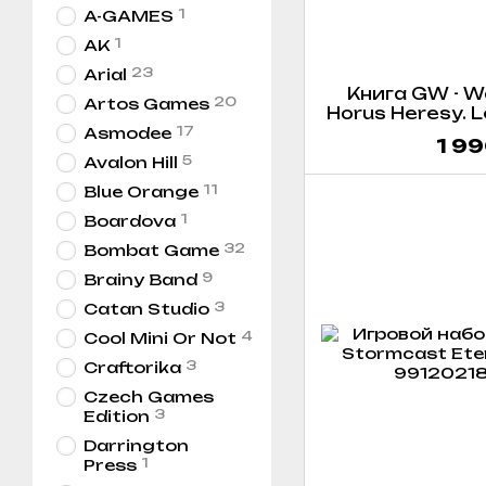
1
A-GAMES
1
AK
23
Arial
Книга GW - W
20
Artos Games
Horus Heresy. Le
17
The Rise 
Asmodee
1 99
Mech
5
Avalon Hill
11
Blue Orange
1
Boardova
32
Bombat Game
9
Brainy Band
3
Catan Studio
4
Cool Mini Or Not
3
Craftorika
Czech Games
3
Edition
Darrington
1
Press