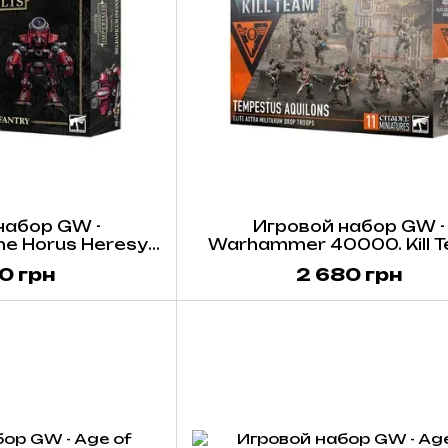
набор GW -
Игровой набор GW -
e Horus Heresy.
Warhammer 40000. Kill T
lis: Mechanicum -
Tempestus Aquilons
0 грн
2 680 грн
m Infantry