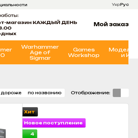
Укр
Рус
нциальности
ти
Состояние проектов
работы:
ет-магазин КАЖДЫЙ ДЕНЬ
Мой заказ
8.00
одных
Warhammer
mer
Games
Моделир
Age of
00
Workshop
и Кр
Sigmar
Отображение:
 дороже
по названию
Хит
Новое поступление
4