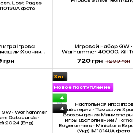
 игра Ігрова
Игровой набор GW -
амашии:Хроника
Warhammer 40000. Kill T
я. Потеряные
Datacards - Phobos Strik
 грн
720 грн
1 200 грн
ashii: Tamashii:
(Eng)
scen. Lost Pages
) (Укр)
Хит
Новое поступление
4
4