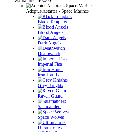
Warhammer 40,000
Adeptus Astartes - Space Marines
Black Templars
Blood Angels
Dark Angels
Deathwatch
Imperial Fists
Iron Hands
Grey Knights
Raven Guard
Salamanders
Space Wolves
Ultramarines