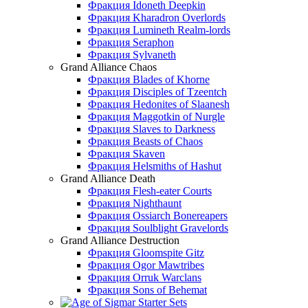
Фракция Idoneth Deepkin
Фракция Kharadron Overlords
Фракция Lumineth Realm-lords
Фракция Seraphon
Фракция Sylvaneth
Grand Alliance Chaos
Фракция Blades of Khorne
Фракция Disciples of Tzeentch
Фракция Hedonites of Slaanesh
Фракция Maggotkin of Nurgle
Фракция Slaves to Darkness
Фракция Beasts of Chaos
Фракция Skaven
Фракция Helsmiths of Hashut
Grand Alliance Death
Фракция Flesh-eater Courts
Фракция Nighthaunt
Фракция Ossiarch Bonereapers
Фракция Soulblight Gravelords
Grand Alliance Destruction
Фракция Gloomspite Gitz
Фракция Ogor Mawtribes
Фракция Orruk Warclans
Фракция Sons of Behemat