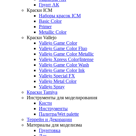
Грунт АК
Краски ICM
Наборы красок ICM
Basic Color
Primer
Metallic Color
Краски Vallejo
Vallejo Game Color
Vallejo Game Color Fluo
Vallejo Game Color Metallic
Vallejo Xpress Color|Intense
Vallejo Game Color Wash
Vallejo Game Color Ink
Vallejo Special FX
Vallejo Metal Color
Vallejo Spray
Краски Tamiya
Инструменты для моделирования
Кисти
Инструменты
Палитра/Wet palette
Террейн и Декорации
Материалы для моделизма
Грунтовка
Лак