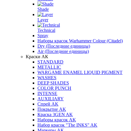
Shade
Layer
Technical
Spray
Наборы красок Warhammer Colour (Citadel)
Dry (Последние единицы)
Air (Последние единицы)
Краски АК
STANDARD
METALLIC
WARGAME ENAMEL LIQUID PIGMENT
WASHES
DEEP SHADES
COLOR PUNCH
INTENSE
AUXILIARY
Спрей AK
Покрытие AK
Краска 3GEN AK
Наборы красок AK
Набор красок "The INKS" AK
Маркеры АК