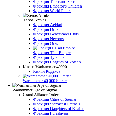
Фракция Thousand Sons
Фракция Emperor's Children
Фракция World Eaters
Xenos Armies
Фракция Aeldari
Фракция Drukhari
Фракция Genestealer Cults
Фракция Necrons
Фракция Orks
Фракция T`au Empire
Фракция Tyranids
Фракция Leagues of Votann
Книги Warhammer 40000
Книги Кодекса
Warhammer 40,000 Starter
Warhammer Age of Sigmar
Grand Alliance Order
Фракция Cities of Sigmar
Фракция Stormcast Eternals
Фракция Daughters of Khaine
Фракция Fyreslayers