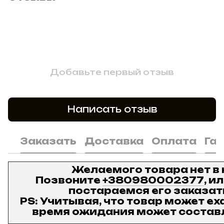
Добавьте первый отзыв
Написать отзыв
Заказать
Доставка
Оплата
Га
Желаемого товара нет в
Позвоните
+380980002377
, и
постараемся его заказат
PS: Учитывая, что товар может ех
время ожидания может составл