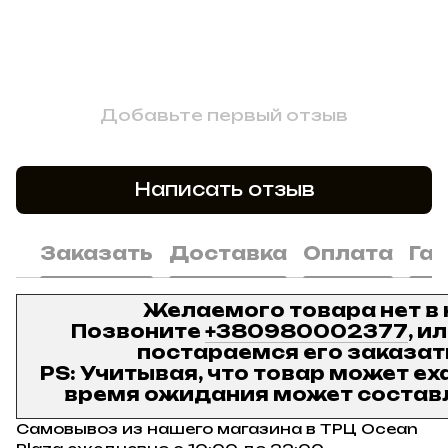
Добавьте первый отзыв
Написать отзыв
Заказать
Доставка
Оплата
Га
Желаемого товара нет в
Позвоните
+380980002377
, и
постараемся его заказат
PS: Учитывая, что товар может ех
время ожидания может составл
Самовывоз из нашего магазина в ТРЦ Ocean