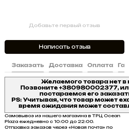
Добавьте первый отзыв
Написать отзыв
Заказать
Доставка
Оплата
Га
Желаемого товара нет в
Позвоните
+380980002377
, и
постараемся его заказат
PS: Учитывая, что товар может ех
время ожидания может составл
Самовывоз из нашего магазина в ТРЦ Ocean
Plaza ежедневно с 10:00 до 22:00.
Отправка заказов через «Новая почта» по