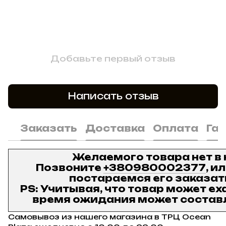
Добавьте первый отзыв
Написать отзыв
Заказать
Доставка
Оплата
Га
Желаемого товара нет в
Позвоните
+380980002377
, и
постараемся его заказат
PS: Учитывая, что товар может ех
время ожидания может составл
Самовывоз из нашего магазина в ТРЦ Ocean