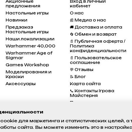
Акционные
Вход в личный
предложения
кабинет
Настольные игры
О нас
Новинки
📰 Медиа о нас
Предзаказ
🚚 Доставка и оплата
Настольные игры
🔄 Обмен и возврат
Наши локализации
📄 Публичная оферта /
Warhammer 40,000
Политика
конфиденциальности
Warhammer Age of
Sigmar
📄 Пользовательское
соглашение
Games Workshop
💬 Отзывы
Моделирования и
Краски
📝 Блог
Аксессуары
Карта сайта
📞 Контакты Ігрова
Майстерня
Программа
Лояльности
денциальности
Состояние проектов
cookie для маркетинга и статистических целей, а
аботы сайта. Вы можете изменить это в настройк
Мы в соцсетях