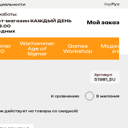
Укр
Рус
нциальности
ти
Состояние проектов
работы:
ет-магазин КАЖДЫЙ ДЕНЬ
Мой заказ
8.00
одных
Warhammer
mer
Games
Моделир
Age of
00
Workshop
и Кр
Sigmar
Артикул
51981_EU
К сравнению
В желания
не действует на товары со скидкой)