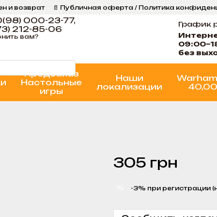
ен и возврат
📄 Публичная оферта / Политика конфиде
ог
📞 Контакты Ігрова Майстерня
Программа Лояльнос
(98) 000-23-77,
График 
3) 212-85-06
Интерн
нить вам?
09:00–1
без вых
Предзаказ
Наши
Warham
ки
Настольные
локализации
40,0
игры
305 грн
%
-3% при регистрации (