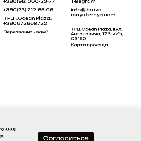
+380(98) 000-23-77
Telegram
+380(73) 212-85-06
info@ihrova-
maysternya.com
ТРЦ «Ocean Plaza»
+380672869722
ТРЦ Ocean Plaza, вул.
Перезвонить вам?
Антоновича, 176, Київ,
03150
Карта проезда
 также
ах
Согласиться