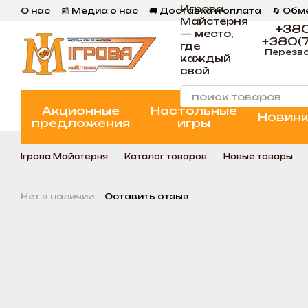
Игрова
Перейти к основному контенту
О нас
📰 Медиа о нас
🚚 Доставка и оплата
🔄 Обм
Майстерня
📄 Пользовательское соглашение
💬 Отзывы
📝 Бл
+380
— место,
+380(7
где
Перезво
каждый
свой
Акционные
Настольные
Новин
предложения
игры
Ігрова Майстерня
Каталог товаров
Новые товары
Нет в наличии
Оставить отзыв