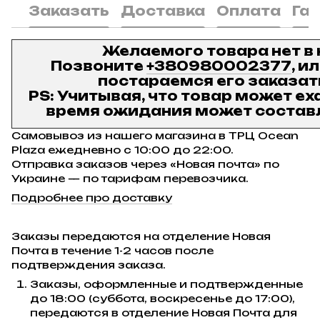
Заказать
Доставка
Оплата
Га
Желаемого товара нет в
Позвоните
+380980002377
, и
постараемся его заказат
PS: Учитывая, что товар может ех
время ожидания может составл
Самовывоз из нашего магазина в ТРЦ Ocean
Plaza ежедневно с 10:00 до 22:00.
Отправка заказов через «Новая почта» по
Украине — по тарифам перевозчика.
Подробнее про доставку
Заказы передаются на отделение Новая
Почта в течение 1-2 часов после
подтверждения заказа.
Заказы, оформленные и подтвержденные
до 18:00 (суббота, воскресенье до 17:00),
передаются в отделение Новая Почта для